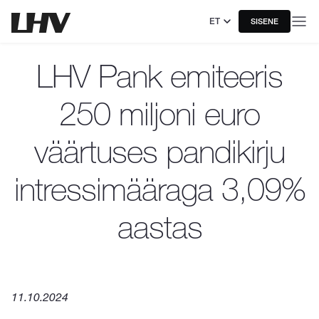
ET
SISENE
LHV Pank emiteeris
250 miljoni euro
väärtuses pandikirju
intressimääraga 3,09%
aastas
11.10.2024