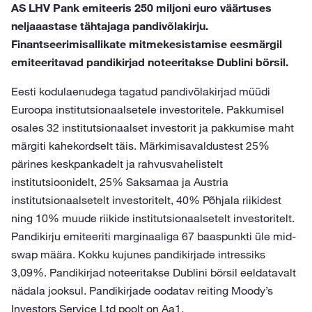
AS LHV Pank emiteeris 250 miljoni euro väärtuses
neljaaastase tähtajaga pandivõlakirju.
Finantseerimisallikate mitmekesistamise eesmärgil
emiteeritavad pandikirjad noteeritakse Dublini börsil.
Eesti kodulaenudega tagatud pandivõlakirjad müüdi
Euroopa institutsionaalsetele investoritele. Pakkumisel
osales 32 institutsionaalset investorit ja pakkumise maht
märgiti kahekordselt täis. Märkimisavaldustest 25%
pärines keskpankadelt ja rahvusvahelistelt
institutsioonidelt, 25% Saksamaa ja Austria
institutsionaalsetelt investoritelt, 40% Põhjala riikidest
ning 10% muude riikide institutsionaalsetelt investoritelt.
Pandikirju emiteeriti marginaaliga 67 baaspunkti üle mid-
swap määra. Kokku kujunes pandikirjade intressiks
3,09%. Pandikirjad noteeritakse Dublini börsil eeldatavalt
nädala jooksul. Pandikirjade oodatav reiting Moody’s
Investors Service Ltd poolt on Aa1.