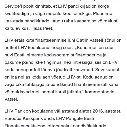
Service’i poolt kinnitab, et LHV pandikirjad on kõrge
kvaliteediga ja väga madala krediidiriskiga. Plaanime
kasutada pandikirjade kaudu raha kaasamise võimalust
ka tulevikus,” lisas Peet.
LHV eraisikute finantseerimise juhi Catlin Vatseli sõnul on
hetkel LHV kodulaenul hoog sees. „Kuna meil on suur
huvi Eesti inimeste kodusoetamist finantseerida ja
pakume paindlikke tingimusi hea intressiga, siis on LHV
kodulaenuportfell tänavu jõudsalt kasvanud. Suvekuudel
on iga neljas kodulaen võetud LHV-st, Kodulaenud on
väga pika tähtajaga ja pandikirjad finantseerimisallikana
võimaldavad meil samal kursil jätkata,“ kommenteeris
Vatsel.
LHV Pank on kodulaene väljastanud alates 2016. aastast.
Euroopa Keskpank andis LHV Pangale Eesti
Finantsinspektsiooni ettepanekul pandivõlakirjade