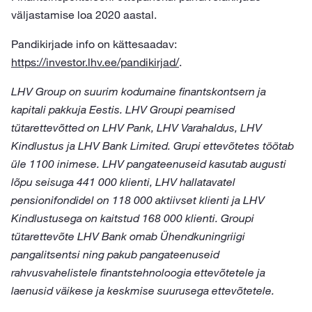
väljastamise loa 2020 aastal.
Pandikirjade info on kättesaadav:
https://investor.lhv.ee/pandikirjad/
.
LHV Group on suurim kodumaine finantskontsern ja
kapitali pakkuja Eestis. LHV Groupi peamised
tütarettevõtted on LHV Pank, LHV Varahaldus, LHV
Kindlustus ja LHV Bank Limited. Grupi ettevõtetes töötab
üle 1100 inimese. LHV pangateenuseid kasutab augusti
lõpu seisuga 441 000 klienti, LHV hallatavatel
pensionifondidel on 118 000 aktiivset klienti ja LHV
Kindlustusega on kaitstud 168 000 klienti. Groupi
tütarettevõte LHV Bank omab Ühendkuningriigi
pangalitsentsi ning pakub pangateenuseid
rahvusvahelistele finantstehnoloogia ettevõtetele ja
laenusid väikese ja keskmise suurusega ettevõtetele.