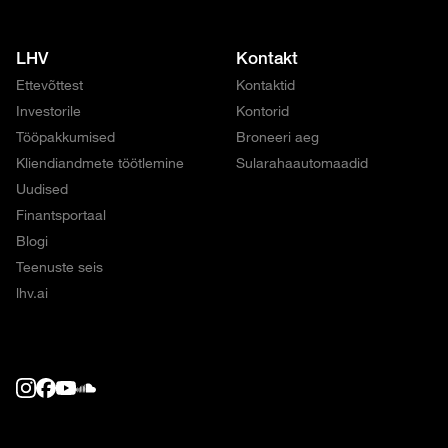
LHV
Kontakt
Ettevõttest
Kontaktid
Investorile
Kontorid
Tööpakkumised
Broneeri aeg
Kliendiandmete töötlemine
Sularahaautomaadid
Uudised
Finantsportaal
Blogi
Teenuste seis
lhv.ai