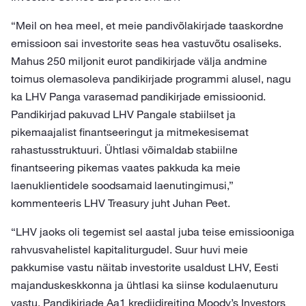
“Meil on hea meel, et meie pandivõlakirjade taaskordne
emissioon sai investorite seas hea vastuvõtu osaliseks.
Mahus 250 miljonit eurot pandikirjade välja andmine
toimus olemasoleva pandikirjade programmi alusel, nagu
ka LHV Panga varasemad pandikirjade emissioonid.
Pandikirjad pakuvad LHV Pangale stabiilset ja
pikemaajalist finantseeringut ja mitmekesisemat
rahastusstruktuuri. Ühtlasi võimaldab stabiilne
finantseering pikemas vaates pakkuda ka meie
laenuklientidele soodsamaid laenutingimusi,”
kommenteeris LHV Treasury juht Juhan Peet.
“LHV jaoks oli tegemist sel aastal juba teise emissiooniga
rahvusvahelistel kapitaliturgudel. Suur huvi meie
pakkumise vastu näitab investorite usaldust LHV, Eesti
majanduskeskkonna ja ühtlasi ka siinse kodulaenuturu
vastu. Pandikirjade Aa1 krediidireiting Moody’s Investors