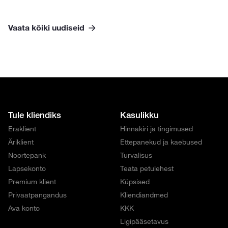
Vaata kõiki uudiseid
Tule kliendiks
Kasulikku
Eraklient
Hinnakiri ja tingimused
Äriklient
Ettepanekud ja kaebused
Noortepank
Turvalisus
Lapsekonto
Teata petulehest
Premium klient
Küpsised
Privaatpangandus
Kliendiandmed
Ava konto
KKK
Ligipääsetavus