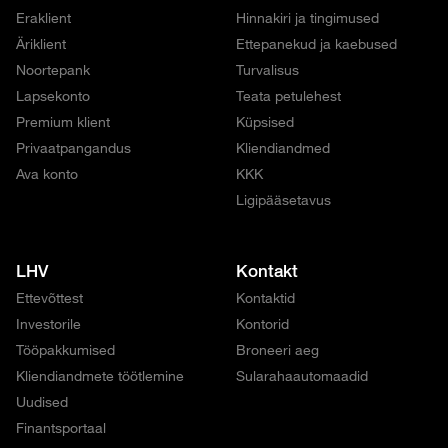
Eraklient
Hinnakiri ja tingimused
Äriklient
Ettepanekud ja kaebused
Noortepank
Turvalisus
Lapsekonto
Teata petulehest
Premium klient
Küpsised
Privaatpangandus
Kliendiandmed
Ava konto
KKK
Ligipääsetavus
LHV
Kontakt
Ettevõttest
Kontaktid
Investorile
Kontorid
Tööpakkumised
Broneeri aeg
Kliendiandmete töötlemine
Sularahaautomaadid
Uudised
Finantsportaal