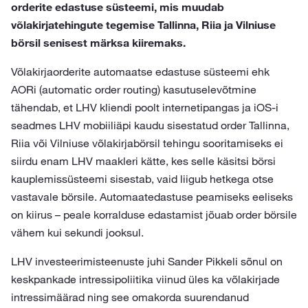
orderite edastuse süsteemi, mis muudab
võlakirjatehingute tegemise Tallinna, Riia ja Vilniuse
börsil senisest märksa kiiremaks.
Võlakirjaorderite automaatse edastuse süsteemi ehk
AORi (automatic order routing) kasutuselevõtmine
tähendab, et LHV kliendi poolt internetipangas ja iOS-i
seadmes LHV mobiiliäpi kaudu sisestatud order Tallinna,
Riia või Vilniuse võlakirjabörsil tehingu sooritamiseks ei
siirdu enam LHV maakleri kätte, kes selle käsitsi börsi
kauplemissüsteemi sisestab, vaid liigub hetkega otse
vastavale börsile. Automaatedastuse peamiseks eeliseks
on kiirus – peale korralduse edastamist jõuab order börsile
vähem kui sekundi jooksul.
LHV investeerimisteenuste juhi Sander Pikkeli sõnul on
keskpankade intressipoliitika viinud üles ka võlakirjade
intressimäärad ning see omakorda suurendanud