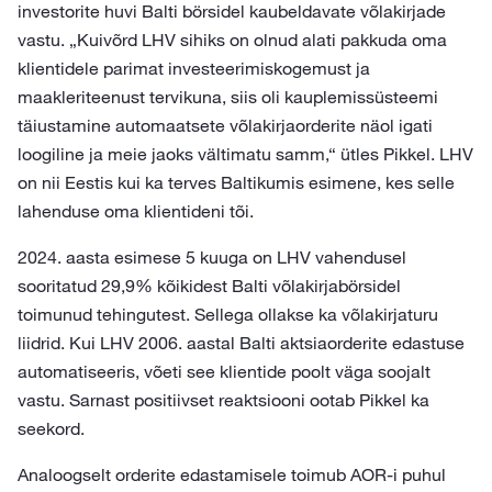
investorite huvi Balti börsidel kaubeldavate võlakirjade
vastu. „Kuivõrd LHV sihiks on olnud alati pakkuda oma
klientidele parimat investeerimiskogemust ja
maakleriteenust tervikuna, siis oli kauplemissüsteemi
täiustamine automaatsete võlakirjaorderite näol igati
loogiline ja meie jaoks vältimatu samm,“ ütles Pikkel. LHV
on nii Eestis kui ka terves Baltikumis esimene, kes selle
lahenduse oma klientideni tõi.
2024. aasta esimese 5 kuuga on LHV vahendusel
sooritatud 29,9% kõikidest Balti võlakirjabörsidel
toimunud tehingutest. Sellega ollakse ka võlakirjaturu
liidrid. Kui LHV 2006. aastal Balti aktsiaorderite edastuse
automatiseeris, võeti see klientide poolt väga soojalt
vastu. Sarnast positiivset reaktsiooni ootab Pikkel ka
seekord.
Analoogselt orderite edastamisele toimub AOR-i puhul