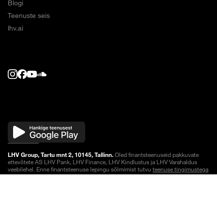
Blogi
Teenuste seis
lhv.ai
LHV Group, Tartu mnt 2, 10145, Tallinn.
Oled finantsteenuseid pakkuvate
ettevõtete AS LHV Pank, LHV Finance, LHV Kindlustus ja LHV Varahaldus
veebilehel. Enne finantsteenuse lepingu sõlmimist tutvu
teenuse tingimustega
või küsi lisainfot.
Noteeringud on viivitusega
.