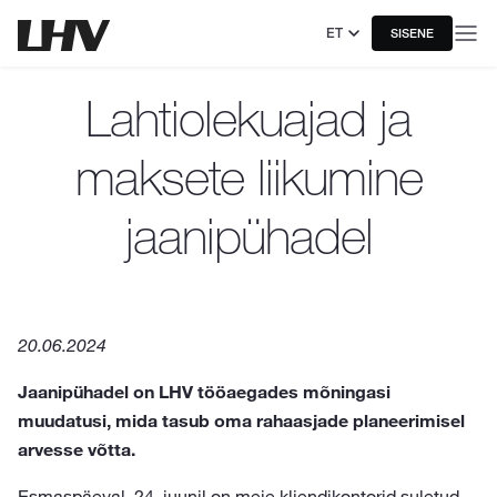
ET
SISENE
Lahtiolekuajad ja
maksete liikumine
jaanipühadel
20.06.2024
Jaanipühadel on LHV tööaegades mõningasi
muudatusi, mida tasub oma rahaasjade planeerimisel
arvesse võtta.
Esmaspäeval, 24. juunil on meie kliendikontorid suletud.