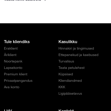
Tule kliendiks
Kasulikku
Eraklient
Hinnakiri ja tingimused
Äriklient
Ettepanekud ja kaebused
Noortepank
Turvalisus
Lapsekonto
Teata petulehest
Premium klient
Küpsised
Privaatpangandus
Kliendiandmed
Ava konto
KKK
Ligipääsetavus
LHV
Kontakt