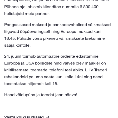
Pühade ajal abistab klienditoe numbrile 6 800 400
helistajaid meie partner.
Pangasisesed maksed ja pankadevahelised välkmaksed
liiguvad ööpäevaringselt ning Euroopa maksed kuni
16.45. Pühade võrra pikeneb välismaksete laekumine
saaja kontole.
24. juunil toimub automaatne orderite edastamine
Euroopa ja USA börsidele ning valves olev maakler on
kriitilisematel teemadel telefoni teel abiks. LHV Traderi
rahakandeid palume saata kuni kella 14ni ning need
teostatakse hiljemalt kell 15.
Head võidupüha ja toredat jaanipäeva!
Vaata kõiki uudiseid