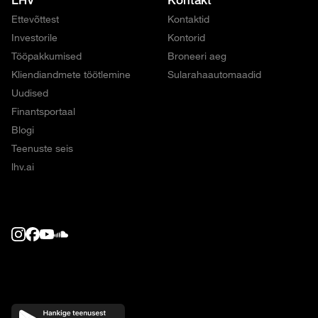
Ettevõttest
Kontaktid
Investorile
Kontorid
Tööpakkumised
Broneeri aeg
Kliendiandmete töötlemine
Sularahaautomaadid
Uudised
Finantsportaal
Blogi
Teenuste seis
lhv.ai