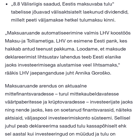
„8.8 Välisriigis saadud, Eestis maksuvaba tulu“
tabelisse jõuavad välisaktsiatelt laekunud dividendid,
millelt peeti väljamakse hetkel tulumaksu kinni.
„Maksuaruande automatiseerimine valmis LHV koostöös
Maksu-ja Tolliametiga. LHV on esimene Eesti pank, kes
hakkab antud teenust pakkuma. Loodame, et maksude
deklareerimist lihtsustav lahendus teeb Eesti elanike
jaoks investeerimisega alustamise veel lihtsamaks,“
rääkis LHV jaepanganduse juht Annika Goroško.
Maksuaruande arendus on aktuaalne
mittefinantsvaradesse – turul mittekaubeldavatesse
väärtpaberitesse ja krüptovaradesse – investeerijate jaoks
ning nende jaoks, kes on soetanud finantsvarasid, näiteks
aktsiaid, väljaspool investeerimiskonto süsteemi. Sellisel
juhul peab deklareerima saadud tulu kassapõhiselt ehk
sel aastal kui investeeringud on müüdud ja tulu on