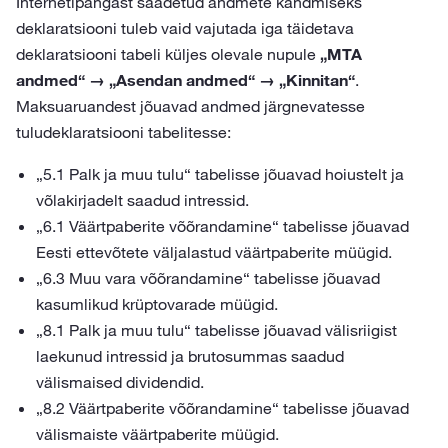
Internetipangast saadetud andmete kandmiseks
deklaratsiooni tuleb vaid vajutada iga täidetava
deklaratsiooni tabeli küljes olevale nupule
„MTA
andmed“ → „Asendan andmed“ → „Kinnitan“
.
Maksuaruandest jõuavad andmed järgnevatesse
tuludeklaratsiooni tabelitesse:
„5.1 Palk ja muu tulu“ tabelisse jõuavad hoiustelt ja
võlakirjadelt saadud intressid.
„6.1 Väärtpaberite võõrandamine“ tabelisse jõuavad
Eesti ettevõtete väljalastud väärtpaberite müügid.
„6.3 Muu vara võõrandamine“ tabelisse jõuavad
kasumlikud krüptovarade müügid.
„8.1 Palk ja muu tulu“ tabelisse jõuavad välisriigist
laekunud intressid ja brutosummas saadud
välismaised dividendid.
„8.2 Väärtpaberite võõrandamine“ tabelisse jõuavad
välismaiste väärtpaberite müügid.