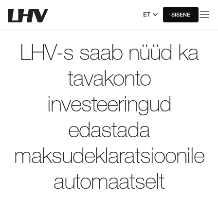
ET
SISENE
LHV-s saab nüüd ka
tavakonto
investeeringud
edastada
maksudeklaratsioonile
automaatselt