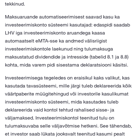
tekkinud.
Maksuaruande automatiseerimisest saavad kasu ka
investeerimiskonto süsteemi kasutajad: edaspidi saadab
LHV iga investeerimiskonto aruandega kaasa
automaatselt eMTA-sse ka andmed välisriigist
investeerimiskontole laekunud ning tulumaksuga
maksustatud dividendide ja intresside (tabelid 8.1 ja 8.8)
kohta, mida varem pidi sisestama deklaratsiooni käsitsi.
Investeerimisega tegeledes on eraisikul kaks valikut, kas
kasutada tavasüsteemi, mille järgi tuleb deklareerida kõik
väärtpaberite müügitehingud või investorile kasulikumat
investeerimiskonto süsteemi, mida kasutades tuleb
deklareerida vaid kontol tehtud rahalised sisse- ja
väljamaksed. Investeerimiskontol teenitud tulu on
tulumaksuvaba selle väljavõtmise hetkeni. See tähendab,
et investor saab lükata jooksvalt teenitud kasumi pealt