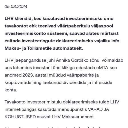
05.03.2024
LHV kliendid, kes kasutavad investeerimiseks oma
tavakontot ehk teenivad väärtpaberitulu väljaspool
investeerimiskonto süsteemi, saavad alates märtsist
esitada investeeringute deklareerimiseks vajaliku info
Maksu- ja Tolliametile automaatselt.
LHV jaepanganduse juhi Annika Goroško sõnul võimaldab
uus lahendus investoril ühe klikiga edastada eMTA-sse
andmed 2023. aastal müüdud väärtpaberite ja
krüptovarade ning laekunud dividendide ja intresside
kohta.
Tavakonto investeerimistulu deklareerimiseks tuleb LHV
internetipangas kasutada menüüpunktis VARAD JA
KOHUSTUSED asuvat LHV Maksuaruannet.