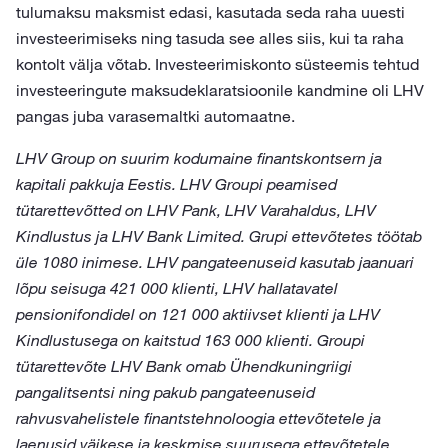
tulumaksu maksmist edasi, kasutada seda raha uuesti
investeerimiseks ning tasuda see alles siis, kui ta raha
kontolt välja võtab. Investeerimiskonto süsteemis tehtud
investeeringute maksudeklaratsioonile kandmine oli LHV
pangas juba varasemaltki automaatne.
LHV Group on suurim kodumaine finantskontsern ja
kapitali pakkuja Eestis. LHV Groupi peamised
tütarettevõtted on LHV Pank, LHV Varahaldus, LHV
Kindlustus ja LHV Bank Limited. Grupi ettevõtetes töötab
üle 1080 inimese. LHV pangateenuseid kasutab jaanuari
lõpu seisuga 421 000 klienti, LHV hallatavatel
pensionifondidel on 121 000 aktiivset klienti ja LHV
Kindlustusega on kaitstud 163 000 klienti. Groupi
tütarettevõte LHV Bank omab Ühendkuningriigi
pangalitsentsi ning pakub pangateenuseid
rahvusvahelistele finantstehnoloogia ettevõtetele ja
laenusid väikese ja keskmise suurusega ettevõtetele.