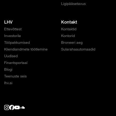
Ligipääsetavus
LHV
Kontakt
Ettevõttest
Kontaktid
Investorile
Kontorid
Tööpakkumised
Broneeri aeg
Kliendiandmete töötlemine
Sularahaautomaadid
Uudised
Finantsportaal
Blogi
Teenuste seis
lhv.ai