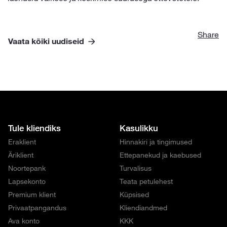
Share
Vaata kõiki uudiseid
Tule kliendiks
Kasulikku
Eraklient
Hinnakiri ja tingimused
Äriklient
Ettepanekud ja kaebused
Noortepank
Turvalisus
Lapsekonto
Teata petulehest
Premium klient
Küpsised
Privaatpangandus
Kliendiandmed
Ava konto
KKK