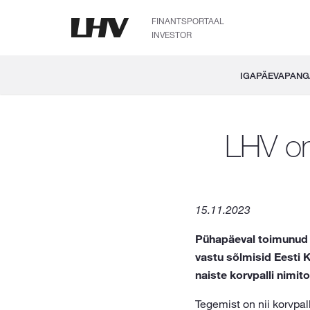
FINANTSPORTAAL
INVESTOR
IGAPÄEVAPAN
LHV on 
15.11.2023
Pühapäeval toimunud E
vastu sõlmisid Eesti K
naiste korvpalli nimito
Tegemist on nii korvpal