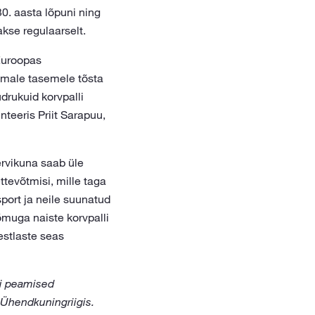
0. aasta lõpuni ning
kse regulaarselt.
 Euroopas
emale tasemele tõsta
drukuid korvpalli
teeris Priit Sarapuu,
ervikuna saab üle
evõtmisi, mille taga
port ja neile suunatud
õmuga naiste korvpalli
estlaste seas
pi peamised
 Ühendkuningriigis.