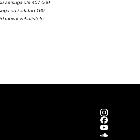
pu seisuga üle 407 000
usega on kaitstud 160
d rahvusvahelistele