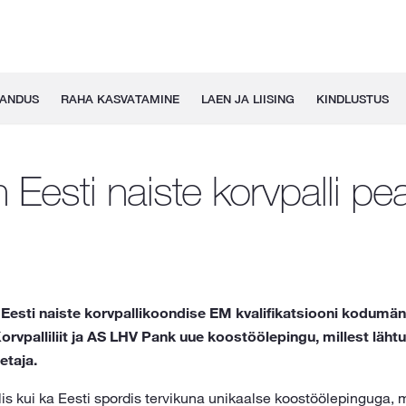
GANDUS
RAHA KASVATAMINE
LAEN JA LIISING
KINDLUSTUS
Eesti naiste korvpalli pe
esti naiste korvpallikoondise EM kvalifikatsiooni kodumän
orvpalliliit ja AS LHV Pank uue koostöölepingu, millest lähtu
etaja.
lis kui ka Eesti spordis tervikuna unikaalse koostöölepinguga, 