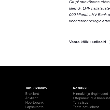
Grupi ettevõtetes tööt
kliendi, LHV hallatavat
000 klienti. LHV Bank 
finantstehnoloogia ette
Vaata kõiki uudiseid
Tule kliendiks
Kasulikku
Eraklient
Hinnakiri ja tingimused
Äriklient
Ettepanekud ja kaebus
Noortepank
Turvalisus
Lapsekonto
Teata petulehest