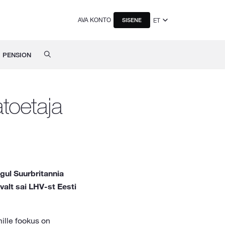
AVA KONTO
ET
SISENE
PENSION
atoetaja
gul Suurbritannia
valt sai LHV-st Eesti
mille fookus on