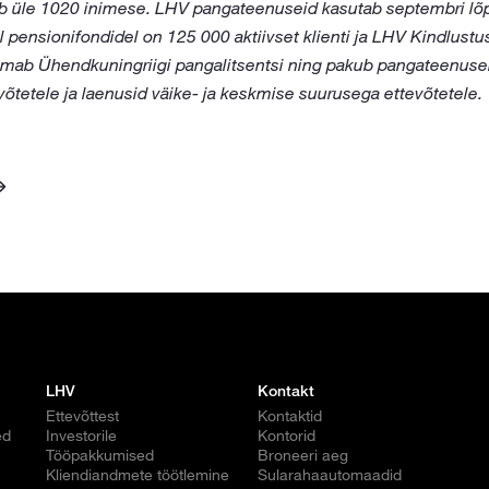
ab üle 1020 inimese. LHV pangateenuseid kasutab septembri lõ
el pensionifondidel on 125 000 aktiivset klienti ja LHV Kindlust
omab Ühendkuningriigi pangalitsentsi ning pakub pangateenusei
võtetele ja laenusid väike- ja keskmise suurusega ettevõtetele.
LHV
Kontakt
Ettevõttest
Kontaktid
ed
Investorile
Kontorid
Tööpakkumised
Broneeri aeg
Kliendiandmete töötlemine
Sularahaautomaadid