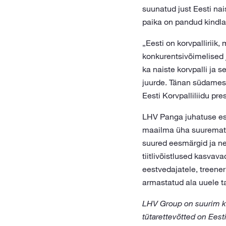
suunatud just Eesti nai
paika on pandud kindla
„Eesti on korvpalliriik
konkurentsivõimelised
ka naiste korvpalli ja
juurde. Tänan südamest
Eesti Korvpalliliidu pre
LHV Panga juhatuse esi
maailma üha suuremat 
suured eesmärgid ja ne
tiitlivõistlused kasvav
eestvedajatele, treener
armastatud ala uuele ta
LHV Group on suurim ko
tütarettevõtted on Ees