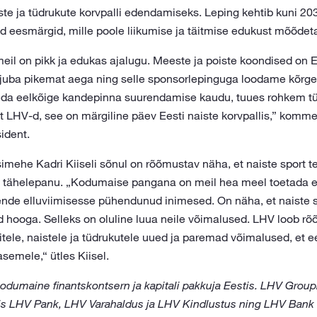
ste ja tüdrukute korvpalli edendamiseks. Leping kehtib kuni 203
d eesmärgid, mille poole liikumise ja täitmise edukust mõõdeta
, meil on pikk ja edukas ajalugu. Meeste ja poiste koondised on
 juba pikemat aega ning selle sponsorlepinguga loodame kõrg
 seda eelkõige kandepinna suurendamise kaudu, tuues rohkem tü
 LHV-d, see on märgiline päev Eesti naiste korvpallis,” kommen
sident.
mehe Kadri Kiiseli sõnul on rõõmustav näha, et naiste sport t
tähelepanu. „Kodumaise pangana on meil hea meel toetada ett
nde elluviimisesse pühendunud inimesed. On näha, et naiste s
ad hooga. Selleks on oluline luua neile võimalused. LHV loob rõ
itele, naistele ja tüdrukutele uued ja paremad võimalused, et e
semele,“ ütles Kiisel.
dumaine finantskontsern ja kapitali pakkuja Eestis. LHV Grou
tis LHV Pank, LHV Varahaldus ja LHV Kindlustus ning LHV Bank