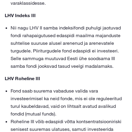
varaklassidesse.
LHV Indeks III
Nii nagu LHV II samba indeksifondi puhulgi jaotuvad
fondi rahapaigutused edaspidi maailma majanduste
suhtelise suuruse alusel arenenud ja arenevatele
turgudele. Piiriturgudele fond edaspidi ei investeeri.
Selle sammuga muutuvad Eesti ühe soodsama III
samba fondi jooksvad tasud veelgi madalamaks.
LHV Roheline III
Fond saab suurema vabaduse valida vara
investeerimisel ka neid fonde, mis ei ole reguleeritud
turul kaubeldavad, vaid on lihtsalt avatud avalikud
fondid (mutual funds).
Roheline III võib edaspidi võtta kontsentratsiooniriski
senisest suuremas ulatuses, samuti investeerida