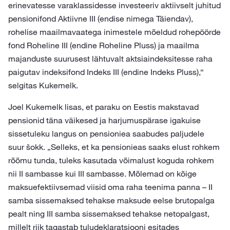
erinevatesse varaklassidesse investeeriv aktiivselt juhitud
pensionifond Aktiivne III (endise nimega Täiendav),
rohelise maailmavaatega inimestele mõeldud rohepöörde
fond Roheline III (endine Roheline Pluss) ja maailma
majanduste suurusest lähtuvalt aktsiaindeksitesse raha
paigutav indeksifond Indeks III (endine Indeks Pluss),“
selgitas Kukemelk.
Joel Kukemelk lisas, et paraku on Eestis makstavad
pensionid täna väikesed ja harjumuspärase igakuise
sissetuleku langus on pensioniea saabudes paljudele
suur šokk. „Selleks, et ka pensionieas saaks elust rohkem
rõõmu tunda, tuleks kasutada võimalust koguda rohkem
nii II sambasse kui III sambasse. Mõlemad on kõige
maksuefektiivsemad viisid oma raha teenima panna – II
samba sissemaksed tehakse maksude eelse brutopalga
pealt ning III samba sissemaksed tehakse netopalgast,
millelt riik tagastab tuludeklaratsiooni esitades