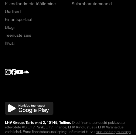
Kliendiandmete töötlemine
Sularahaautomaadid
Uudised
Finantsportaal
Blogi
Teenuste seis
lhv.ai
LHV Group, Tartu mnt 2, 10145, Tallinn.
Oled finantsteenuseid pakkuvate
ettevõtete AS LHV Pank, LHV Finance, LHV Kindlustus ja LHV Varahaldus
veebilehel. Enne finantsteenuse lepingu sõlmimist tutvu
teenuse tingimustega