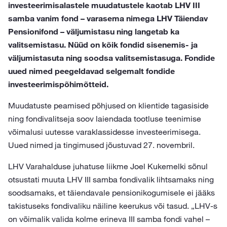
investeerimisalastele muudatustele kaotab LHV III
samba vanim fond – varasema nimega LHV Täiendav
Pensionifond – väljumistasu ning langetab ka
valitsemistasu. Nüüd on kõik fondid sisenemis- ja
väljumistasuta ning soodsa valitsemistasuga. Fondide
uued nimed peegeldavad selgemalt fondide
investeerimispõhimõtteid.
Muudatuste peamised põhjused on klientide tagasiside
ning fondivalitseja soov laiendada tootluse teenimise
võimalusi uutesse varaklassidesse investeerimisega.
Uued nimed ja tingimused jõustuvad 27. novembril.
LHV Varahalduse juhatuse liikme Joel Kukemelki sõnul
otsustati muuta LHV III samba fondivalik lihtsamaks ning
soodsamaks, et täiendavale pensionikogumisele ei jääks
takistuseks fondivaliku näiline keerukus või tasud. „LHV-s
on võimalik valida kolme erineva III samba fondi vahel –