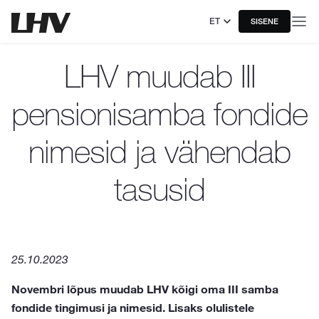
ET
SISENE
LHV muudab III
pensionisamba fondide
nimesid ja vähendab
tasusid
25.10.2023
Novembri lõpus muudab LHV kõigi oma III samba
fondide tingimusi ja nimesid. Lisaks olulistele