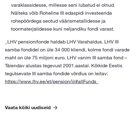
varaklassidesse, millesse seni lubatud ei olnud.
Näiteks võib Roheline III edaspidi investeerida
rohepöördega seotud väärismetallidesse ja
toormaterjalidesse kuni neljandiku fondi varast.
_LHV pensionifonde haldab LHV Varahaldus. LHV III
samba fondidel on üle 34 000 kliendi, kolme fondi varade
maht on üle 75 miljoni euro. LHV vanim III samba fond –
Täiendav alustas tegevust 2001.aastal. Kõikide Eestis
tegutsevate III samba fondide võrdlus on leitav:
https://www.lhv.ee/et/pension/iii#allFunds_
Vaata kõiki uudiseid