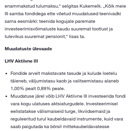
enammakstud tulumaksu,“ selgitas Kukemelk. „Kõik meie
III samba fondidega ette võetud muudatused teenivadki
sama eesmärki: teenida kogujale paremate
investeerimisvõimaluste kaudu suuremat tootlust ja
tulevikus suuremat pensionit,“ lisas ta.
Muudatuste ülevaade
LHV Aktiivne III
Fondide arvelt makstavate tasude ja kulude loetelu
täieneb, väljumistasu kaob ja valitsemistasu alaneb
1,00% pealt 0,89% peale.
Muudatuse järel võib LHV Aktiivne III investeerida fondi
vara kogu ulatuses aktsiaturgudele. Investeerimisel
eelistatakse välismaiseid turge, likviidsemaid ja
reguleeritud turul kaubeldavaid instrumente, kuid vara
saab paigutada ka börsil mittekaubeldavatesse