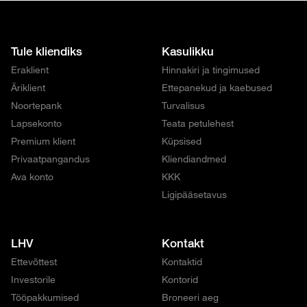
Tule kliendiks
Kasulikku
Eraklient
Hinnakiri ja tingimused
Äriklient
Ettepanekud ja kaebused
Noortepank
Turvalisus
Lapsekonto
Teata petulehest
Premium klient
Küpsised
Privaatpangandus
Kliendiandmed
Ava konto
KKK
Ligipääsetavus
LHV
Kontakt
Ettevõttest
Kontaktid
Investorile
Kontorid
Tööpakkumised
Broneeri aeg