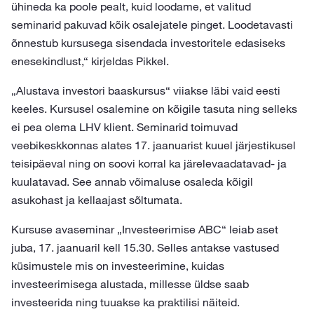
ühineda ka poole pealt, kuid loodame, et valitud
seminarid pakuvad kõik osalejatele pinget. Loodetavasti
õnnestub kursusega sisendada investoritele edasiseks
enesekindlust,“ kirjeldas Pikkel.
„Alustava investori baaskursus“ viiakse läbi vaid eesti
keeles. Kursusel osalemine on kõigile tasuta ning selleks
ei pea olema LHV klient. Seminarid toimuvad
veebikeskkonnas alates 17. jaanuarist kuuel järjestikusel
teisipäeval ning on soovi korral ka järelevaadatavad- ja
kuulatavad. See annab võimaluse osaleda kõigil
asukohast ja kellaajast sõltumata.
Kursuse avaseminar „Investeerimise ABC“ leiab aset
juba, 17. jaanuaril kell 15.30. Selles antakse vastused
küsimustele mis on investeerimine, kuidas
investeerimisega alustada, millesse üldse saab
investeerida ning tuuakse ka praktilisi näiteid.