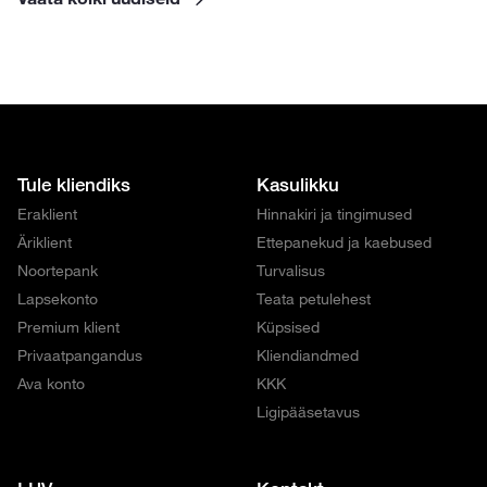
Tule kliendiks
Kasulikku
Eraklient
Hinnakiri ja tingimused
Äriklient
Ettepanekud ja kaebused
Noortepank
Turvalisus
Lapsekonto
Teata petulehest
Premium klient
Küpsised
Privaatpangandus
Kliendiandmed
Ava konto
KKK
Ligipääsetavus