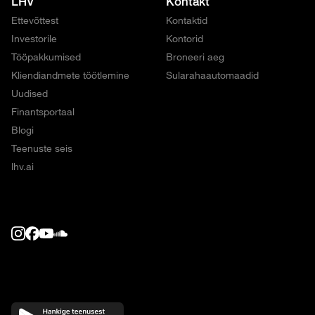
LHV
Kontakt
Ettevõttest
Kontaktid
Investorile
Kontorid
Tööpakkumised
Broneeri aeg
Kliendiandmete töötlemine
Sularahaautomaadid
Uudised
Finantsportaal
Blogi
Teenuste seis
lhv.ai