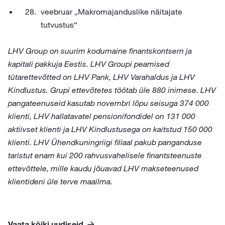
veebruar „Makromajanduslike näitajate
tutvustus“
LHV Group on suurim kodumaine finantskontsern ja
kapitali pakkuja Eestis. LHV Groupi peamised
tütarettevõtted on LHV Pank, LHV Varahaldus ja LHV
Kindlustus. Grupi ettevõtetes töötab üle 880 inimese. LHV
pangateenuseid kasutab novembri lõpu seisuga 374 000
klienti, LHV hallatavatel pensionifondidel on 131 000
aktiivset klienti ja LHV Kindlustusega on kaitstud 150 000
klienti. LHV Ühendkuningriigi filiaal pakub panganduse
taristut enam kui 200 rahvusvahelisele finantsteenuste
ettevõttele, mille kaudu jõuavad LHV makseteenused
klientideni üle terve maailma.
Vaata kõiki uudiseid