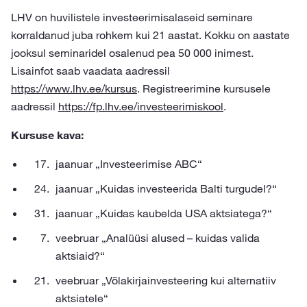
LHV on huvilistele investeerimisalaseid seminare
korraldanud juba rohkem kui 21 aastat. Kokku on aastate
jooksul seminaridel osalenud pea 50 000 inimest.
Lisainfot saab vaadata aadressil
https://www.lhv.ee/kursus
. Registreerimine kursusele
aadressil
https://fp.lhv.ee/investeerimiskool
.
Kursuse kava:
jaanuar „Investeerimise ABC“
jaanuar „Kuidas investeerida Balti turgudel?“
jaanuar „Kuidas kaubelda USA aktsiatega?“
veebruar „Analüüsi alused – kuidas valida
aktsiaid?“
veebruar „Võlakirjainvesteering kui alternatiiv
aktsiatele“