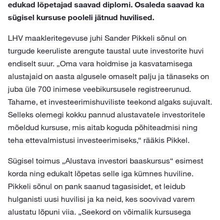
edukad lõpetajad saavad diplomi. Osaleda saavad ka
sügisel kursuse pooleli jätnud huvilised.
LHV maakleritegevuse juhi Sander Pikkeli sõnul on
turgude keeruliste arengute taustal uute investorite huvi
endiselt suur. „Oma vara hoidmise ja kasvatamisega
alustajaid on aasta algusele omaselt palju ja tänaseks on
juba üle 700 inimese veebikursusele registreerunud.
Tahame, et investeerimishuviliste teekond algaks sujuvalt.
Selleks olemegi kokku pannud alustavatele investoritele
mõeldud kursuse, mis aitab koguda põhiteadmisi ning
teha ettevalmistusi investeerimiseks,“ rääkis Pikkel.
Sügisel toimus „Alustava investori baaskursus“ esimest
korda ning edukalt lõpetas selle iga kümnes huviline.
Pikkeli sõnul on pank saanud tagasisidet, et leidub
hulganisti uusi huvilisi ja ka neid, kes soovivad varem
alustatu lõpuni viia. „Seekord on võimalik kursusega