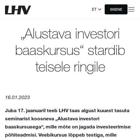
ET
SISENE
„Alustava investori
baaskursus“ stardib
teisele ringile
16.01.2023
Juba 17. jaanuaril teeb LHV taas algust kuuest tasuta
seminarist koosneva „Alustava investori
baaskursusega“, mille mõte on jagada investeerimise
põhiteadmisi. Veebikursus lõppeb testiga, mille