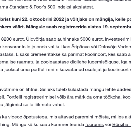
itama Standard & Poor’s 500 indeksi aktsiatest.
ist kuni 22. oktoobrini 2022 ja võitjaks on mängija, kelle po
ohkem väärt. Mängule saab registreerida alates 19. septembr
200 eurot. Üldvõitja saab auhinnaks 5000 eurot, investeerim
e konverentsile ja enda valikul kas Äripäeva või Delovõje Vedom
staks. Lisaks premeeritakse ka parimat koolinoort, kes saab 
emalise raamatu ja pooleaastase digilehe lugemisõiguse. Iga
 jooksul oma portfelli enim kasvatanud osalejat ja koolinoort 
võtmine on lihtne. Selleks tuleb külastada mängu lehte aadres
ell. Portfelli registreerimisel võib ära märkida oma töökoha, koo
u jälgimist selle liikmete vahel.
 ka videod õpetustega, mis aitavad paremini mõista, milles ak
ehing. Mängu käiku saab kommenteerida
foorumis
või
Börsihai