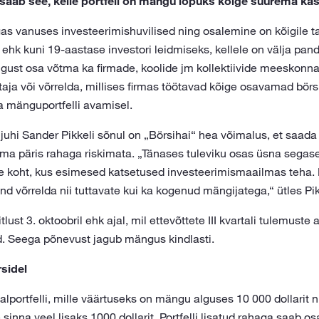
aab see, kelle portfell on mängu lõpuks kõige suurema kas
s vanuses investeerimishuvilised ning osalemine on kõigile tas
ehk kuni 19-aastase investori leidmiseks, kellele on välja pan
ust osa võtma ka firmade, koolide jm kollektiivide meeskonnad
taja või võrrelda, millises firmas töötavad kõige osavamad bö
 mänguportfelli avamisel.
uhi Sander Pikkeli sõnul on „Börsihai“ hea võimalus, et saada
ma päris rahaga riskimata. „Tänases tuleviku osas üsna sega
 koht, kus esimesed katsetused investeerimismaailmas teha. N
end võrrelda nii tuttavate kui ka kogenud mängijatega,“ ütles Pik
lust 3. oktoobril ehk ajal, mil ettevõttete III kvartali tulemust
. Seega põnevust jagub mängus kindlasti.
sidel
aalportfelli, mille väärtuseks on mängu alguses 10 000 dollarit n
inna veel lisaks 1000 dollarit. Portfelli lisatud rahaga saab o