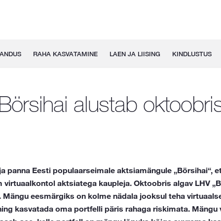
GANDUS
RAHA KASVATAMINE
LAEN JA LIISING
KINDLUSTUS
Börsihai alustab oktoobri
ja panna Eesti populaarseimale aktsiamängule „Börsihai“, e
im virtuaalkontol aktsiatega kaupleja. Oktoobris algav LHV „
. Mängu eesmärgiks on kolme nädala jooksul teha virtuaalse
ning kasvatada oma portfelli päris rahaga riskimata. Mängu 