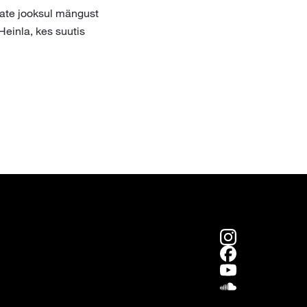
tate jooksul mängust
Heinla, kes suutis