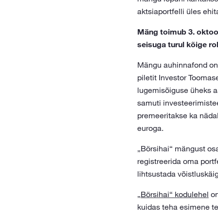
aktsiaportfelli üles eh
Mäng toimub 3. oktoobr
seisuga turul kõige r
Mängu auhinnafond on 8
piletit Investor Toomas
lugemisõiguse üheks aa
samuti investeerimiste
premeeritakse ka nädala
euroga.
„Börsihai“ mängust osa
registreerida oma portf
lihtsustada võistluskäig
„Börsihai“ kodulehel
on
kuidas teha esimene t