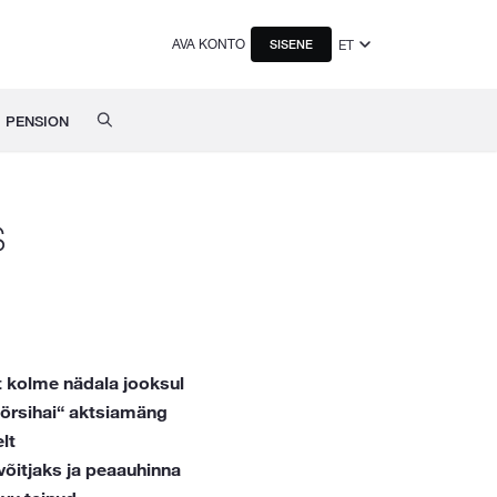
AVA KONTO
ET
SISENE
PENSION
s
t kolme nädala jooksul
Börsihai“ aktsiamäng
lt
võitjaks ja peaauhinna