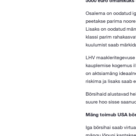
5000 euro omanikuks s
Osalema on oodatud iga
peetakse parima noore 
Lisaks on oodatud mäng
klassi parim rahakasva
kuulumist saab märkida
LHV maakleritegevuse j
kauplemise kogemus il
on aktsiamäng ideaalne
riskima ja lisaks saab 
Börsihaid alustavad heit
suure hoo sisse saanud
Mäng toimub USA bör
Iga börsihai saab virtu
mängu lõpuni kantakse s