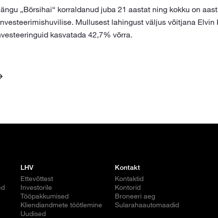
ngu „Börsihai“ korraldanud juba 21 aastat ning kokku on aas
nvesteerimishuvilise. Mullusest lahingust väljus võitjana Elvin 
vesteeringuid kasvatada 42,7% võrra.
LHV
Kontakt
Ettevõttest
Kontaktid
ed
Investorile
Kontorid
Tööpakkumised
Broneeri aeg
Kliendiandmete töötlemine
Sularahaautomaadid
Uudised