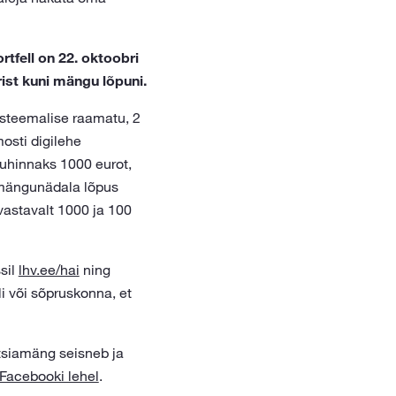
rtfell on 22. oktoobri
ist kuni mängu lõpuni.
isteemalise raamatu, 2
osti digilehe
auhinnaks 1000 eurot,
 mängunädala lõpus
vastavalt 1000 ja 100
sil
lhv.ee/hai
ning
li või sõpruskonna, et
tsiamäng seisneb ja
 Facebooki lehel
.