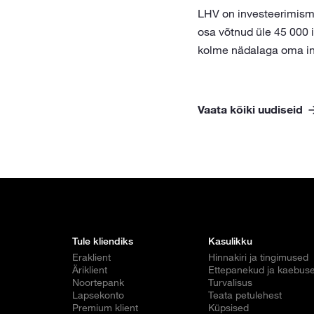
LHV on investeerimismä
osa võtnud üle 45 000 i
kolme nädalaga oma in
Vaata kõiki uudiseid
Tule kliendiks
Kasulikku
Eraklient
Hinnakiri ja tingimused
Äriklient
Ettepanekud ja kaebus
Noortepank
Turvalisus
Lapsekonto
Teata petulehest
Premium klient
Küpsised