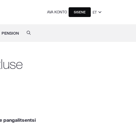
AVA KONTO
ET
SISENE
PENSION
tluse
e pangalitsentsi