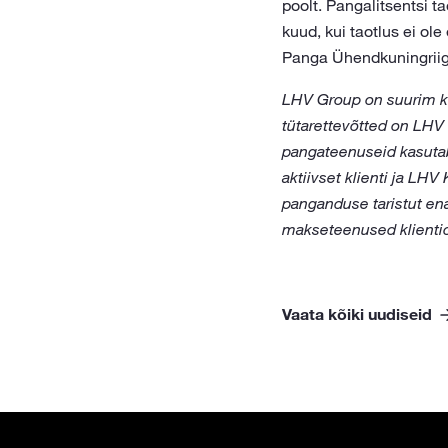
poolt. Pangalitsentsi ta
kuud, kui taotlus ei ol
Panga Ühendkuningriigi 
LHV Group on suurim ko
tütarettevõtted on LHV
pangateenuseid kasutab 
aktiivset klienti ja LHV
panganduse taristut en
makseteenused klientid
Vaata kõiki uudiseid