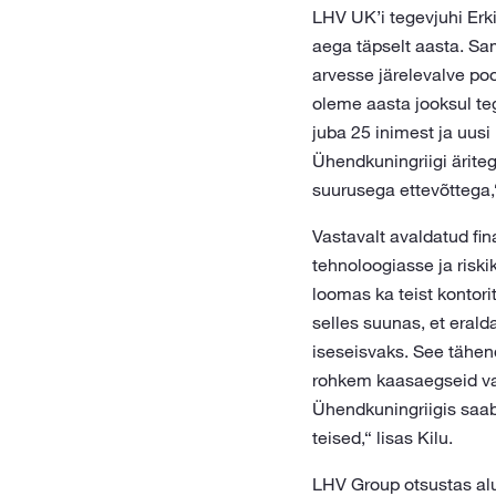
LHV UK’i tegevjuhi Erki
aega täpselt aasta. Sa
arvesse järelevalve poo
oleme aasta jooksul t
juba 25 inimest ja uusi
Ühendkuningriigi ärite
suurusega ettevõttega,“
Vastavalt avaldatud fin
tehnoloogiasse ja risk
loomas ka teist kontori
selles suunas, et eral
iseseisvaks. See tähen
rohkem kaasaegseid va
Ühendkuningriigis saab
teised,“ lisas Kilu.
LHV Group otsustas alu