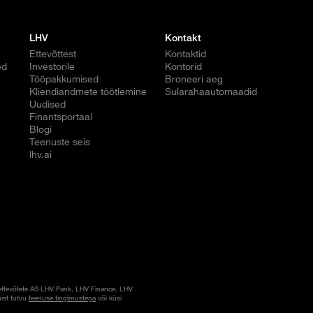
LHV
Kontakt
Ettevõttest
Kontaktid
ed
Investorile
Kontorid
Tööpakkumised
Broneeri aeg
Kliendiandmete töötlemine
Sularahaautomaadid
Uudised
Finantsportaal
Blogi
Teenuste seis
lhv.ai
ettevõtete AS LHV Pank, LHV Finance, LHV
ist tutvu
teenuse tingimustega
või küsi