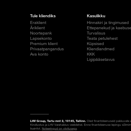
Tule kliendiks
Kasulikku
Eraklient
Hinnakiri ja tingimused
Äriklient
Ettepanekud ja kaebus
Noortepank
Turvalisus
Lapsekonto
Teata petulehest
Premium klient
Küpsised
Privaatpangandus
Kliendiandmed
Ava konto
KKK
Ligipääsetavus
LHV Group, Tartu mnt 2, 10145, Tallinn.
Oled finantsteenuseid pakkuvate 
Kindlustus ja LHV Varahaldus veebilehel. Enne finantsteenuse lepingu sõlmim
lisainfot.
Noteeringud on viivitusega
.