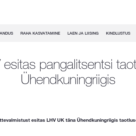
GANDUS
RAHA KASVATAMINE
LAEN JA LIISING
KINDLUSTUS
esitas pangalitsentsi tao
Ühendkuningriigis
ttevalmistust esitas LHV UK täna Ühendkuningriigis taotlus