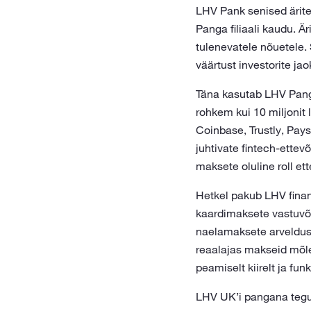
LHV Pank senised ärite
Panga filiaali kaudu. Ä
tulenevatele nõuetele.
väärtust investorite j
Täna kasutab LHV Panga
rohkem kui 10 miljonit 
Coinbase, Trustly, Pays
juhtivate fintech-ette
maksete oluline roll et
Hetkel pakub LHV finan
kaardimaksete vastuvõt
naelamaksete arvelduss
reaalajas makseid mõl
peamiselt kiirelt ja fu
LHV UK’i pangana tegut