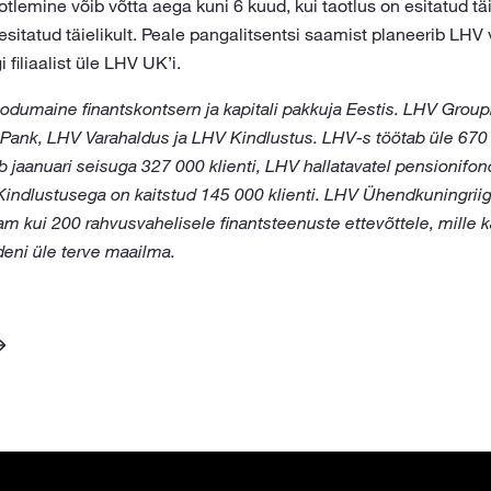
otlemine võib võtta aega kuni 6 kuud, kui taotlus on esitatud täie
e esitatud täielikult. Peale pangalitsentsi saamist planeerib LHV
filiaalist üle LHV UK’i.
dumaine finantskontsern ja kapitali pakkuja Eestis. LHV Grou
 Pank, LHV Varahaldus ja LHV Kindlustus. LHV-s töötab üle 67
jaanuari seisuga 327 000 klienti, LHV hallatavatel pensionifo
 Kindlustusega on kaitstud 145 000 klienti. LHV Ühendkuningriigi
am kui 200 rahvusvahelisele finantsteenuste ettevõttele, mille
eni üle terve maailma.