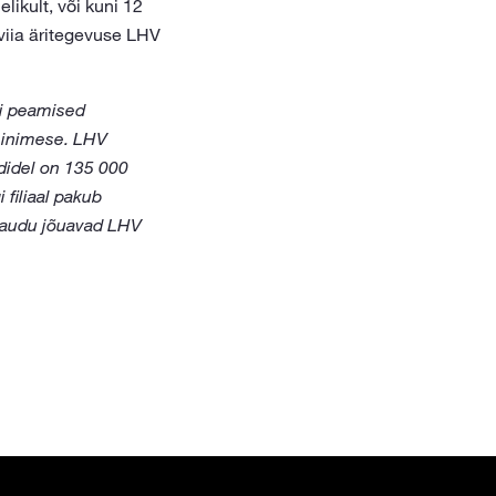
likult, või kuni 12
 viia äritegevuse LHV
pi peamised
0 inimese. LHV
ndidel on 135 000
 filiaal pakub
 kaudu jõuavad LHV