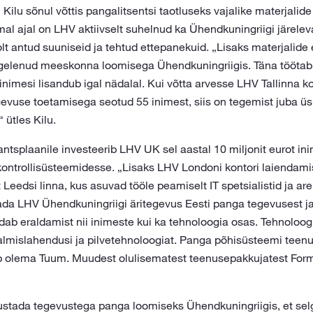
 Kilu sõnul võttis pangalitsentsi taotluseks vajalike materjalid
mal ajal on LHV aktiivselt suhelnud ka Ühendkuningriigi järele
lt antud suuniseid ja tehtud ettepanekuid. „Lisaks materjalide
egelenud meeskonna loomisega Ühendkuningriigis. Täna töötab
 inimesi lisandub igal nädalal. Kui võtta arvesse LHV Tallinna k
gevuse toetamisega seotud 55 inimest, siis on tegemist juba ü
 ütles Kilu.
antsplaanile investeerib LHV UK sel aastal 10 miljonit eurot in
ikontrollisüsteemidesse. „Lisaks LHV Londoni kontori laiendam
t Leedsi linna, kus asuvad tööle peamiselt IT spetsialistid ja ar
dada LHV Ühendkuningriigi äritegevus Eesti panga tegevusest ja
dab eraldamist nii inimeste kui ka tehnoloogia osas. Tehnoloo
lmislahendusi ja pilvetehnoloogiat. Panga põhisüsteemi teen
 olema Tuum. Muudest olulisematest teenusepakkujatest Form3
stada tegevustega panga loomiseks Ühendkuningriigis, et sel