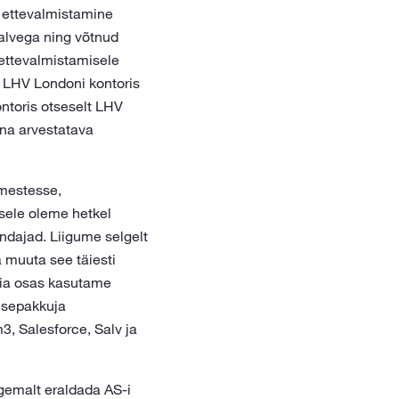
e ettevalmistamine
valvega ning võtnud
 ettevalmistamisele
 LHV Londoni kontoris
ontoris otseselt LHV
sna arvestatava
imestesse,
isele oleme hetkel
endajad. Liigume selgelt
 muuta see täiesti
gia osas kasutame
usepakkuja
, Salesforce, Salv ja
gemalt eraldada AS-i