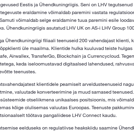
gevused Eestis ja Ühendkuningriigis. Seni on LHV tegutsenud
ritegevuste eraldamine võimaldab paremini vastata regulatsioon
 Samuti võimaldab selge eraldamine tuua paremini esile looda
aoks. Ühendkuningriigis asutatud LHV UK on AS-i LHV Group 100
 Ühendkuningriigi filiaali teenuseid 200 vahendajast klienti, 
lõppklienti üle maailma. Klientide hulka kuuluvad teiste hulga
afe, Airwallex, TransferGo, Blockchain ja Currencycloud. Tegem
võtetega, keda iseloomustavad digitaalsed lahendused, rahvusv
tevõtte teenustes.
tsvahendajatest klientidele peamiselt arveldusteenuseid nag
mine, valuutade konverteerimine ja muud sarnased teenused. L
üsteemide otseliikmena unikaalses positsioonis, mis võimald
emas kõige olulisemas valuutas Euroopas. Teenuste pakkumine
nktsionaalselt töötava pangaliidese LHV Connect kaudu.
semise eelduseks on regulatiivse heakskiidu saamine Ühendku