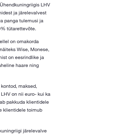
 Ühendkuningriigis LHV
idest ja järelevalvest
va panga tulemusi ja
% tütarettevõte.
kellel on omakorda
s näiteks Wise, Monese,
ist on eesrindlike ja
aheline haare ning
u kontod, maksed,
HV on nii euro- kui ka
ab pakkuda klientidele
 klientidele toimub
ningriigi järelevalve