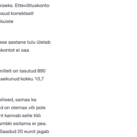
miseks. Ettevõtluskonto
ksud korrektselt
kuiste
se aastane tulu ületab
kontot ei saa
millelt on tasutud 890
 laekunud kokku 10,7
bilised, samas ka
id on olemas või pole
ent kannab selle töö
kumbki esitama ei pea.
Saadud 20 eurot jagab