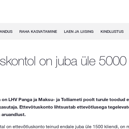
GANDUS
RAHA KASVATAMINE
LAEN JA LIISING
KINDLUSTUS
uskontol on juba üle 5000
 on LHV Panga ja Maksu- ja Tolliameti poolt turule toodud 
asutaja. Ettevõtuskonto lihtsustab ettevõtlusega tegelevate
aruandlust.
al on ettevõtluskonto teinud endale juba üle 1500 kliendi, on 