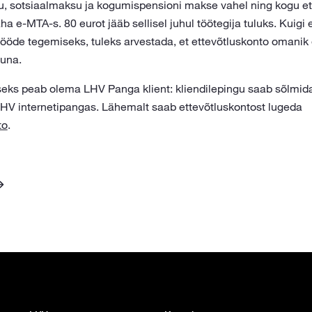
, sotsiaalmaksu ja kogumispensioni makse vahel ning kogu et
a e-MTA-s. 80 eurot jääb sellisel juhul töötegija tuluks. Kuigi
ööde tegemiseks, tuleks arvestada, et ettevõtluskonto omanik e
tuna.
eks peab olema LHV Panga klient: kliendilepingu saab sõlmida
 LHV internetipangas. Lähemalt saab ettevõtluskontost lugeda
to
.