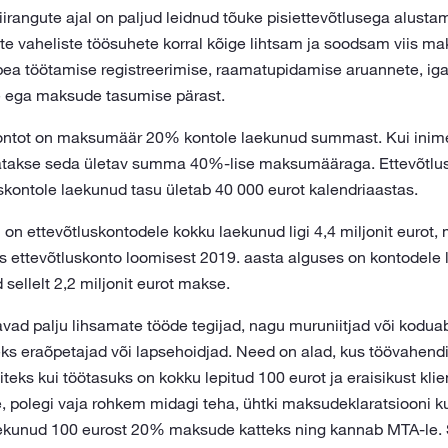
irangute ajal on paljud leidnud tõuke pisiettevõtlusega alusta
te vaheliste töösuhete korral kõige lihtsam ja soodsam viis ma
ea töötamise registreerimise, raamatupidamise aruannete, iga
 ega maksude tasumise pärast.
ontot on maksumäär 20% kontole laekunud summast. Kui inime
atakse seda ületav summa 40%-lise maksumääraga. Ettevõtlus
skontole laekunud tasu ületab 40 000 eurot kalendriaastas.
on ettevõtluskontodele kokku laekunud ligi 4,4 miljonit eurot, 
s ettevõtluskonto loomisest 2019. aasta alguses on kontodele
d sellelt 2,2 miljonit eurot makse.
avad palju lihsamate tööde tegijad, nagu muruniitjad või kodua
ks eraõpetajad või lapsehoidjad. Need on alad, kus töövahend
iteks kui töötasuks on kokku lepitud 100 eurot ja eraisikust kli
le, polegi vaja rohkem midagi teha, ühtki maksudeklaratsiooni 
ekunud 100 eurost 20% maksude katteks ning kannab MTA-le. 