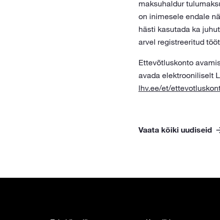
maksuhaldur tulumaksu
on inimesele endale näh
hästi kasutada ka juhut
arvel registreeritud töö
Ettevõtluskonto avamis
avada elektrooniliselt
lhv.ee/et/ettevotluskon
Vaata kõiki uudiseid