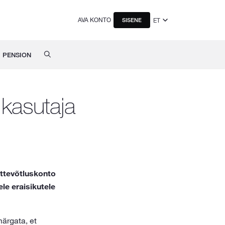
AVA KONTO
ET
SISENE
PENSION
 kasutaja
ettevõtluskonto
le eraisikutele
märgata, et