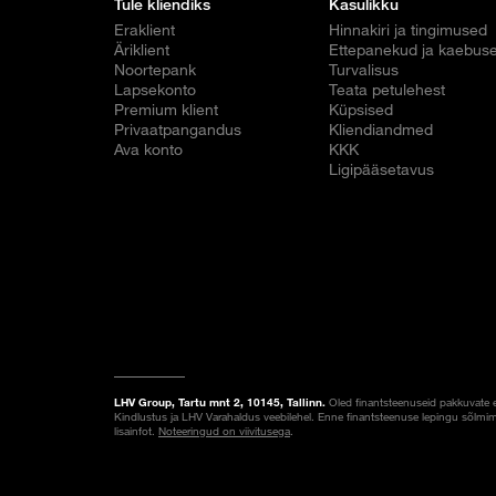
Tule kliendiks
Kasulikku
Eraklient
Hinnakiri ja tingimused
Äriklient
Ettepanekud ja kaebus
Noortepank
Turvalisus
Lapsekonto
Teata petulehest
Premium klient
Küpsised
Privaatpangandus
Kliendiandmed
Ava konto
KKK
Ligipääsetavus
LHV Group, Tartu mnt 2, 10145, Tallinn.
Oled finantsteenuseid pakkuvate 
Kindlustus ja LHV Varahaldus veebilehel. Enne finantsteenuse lepingu sõlmim
lisainfot.
Noteeringud on viivitusega
.