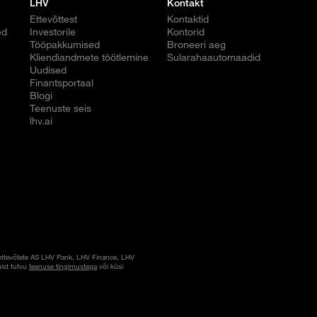
LHV
Kontakt
Ettevõttest
Kontaktid
ed
Investorile
Kontorid
Tööpakkumised
Broneeri aeg
Kliendiandmete töötlemine
Sularahaautomaadid
Uudised
Finantsportaal
Blogi
Teenuste seis
lhv.ai
ettevõtete AS LHV Pank, LHV Finance, LHV
ist tutvu
teenuse tingimustega
või küsi