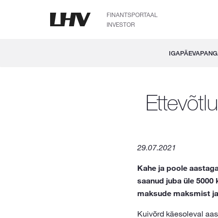
FINANTSPORTAAL
INVESTOR
IGAPÄEVAPAN
Ettevõtl
29.07.2021
Kahe ja poole aastaga
saanud juba üle 5000 k
maksude maksmist ja 
Kuivõrd käesoleval aast