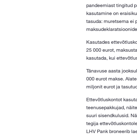
pandeemiast tingitud pi
kasutamine on eraisiku
tasuda: muretsema ei p
maksudeklaratsioonide
Kasutades ettevõtlusk
25 000 eurot, maksust
kasutada, kui ettevõtlu
Tänavuse aasta jooksul 
000 eurot makse. Alate
miljonit eurot ja tasutu
Ettevõtluskontot kasut
teenusepakkujad, näite
suuri sisendkulusid. Nä
tegija ettevõtluskonto
LHV Pank broneerib la