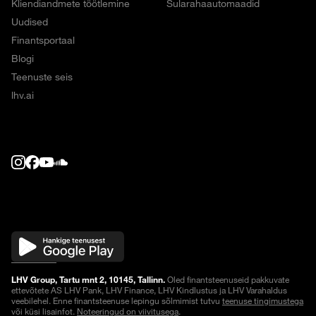
Kliendiandmete töötlemine
Sularahaautomaadid
Uudised
Finantsportaal
Blogi
Teenuste seis
lhv.ai
LHV Group, Tartu mnt 2, 10145, Tallinn.
Oled finantsteenuseid pakkuvate
ettevõtete AS LHV Pank, LHV Finance, LHV Kindlustus ja LHV Varahaldus
veebilehel. Enne finantsteenuse lepingu sõlmimist tutvu
teenuse tingimustega
või küsi lisainfot.
Noteeringud on viivitusega
.