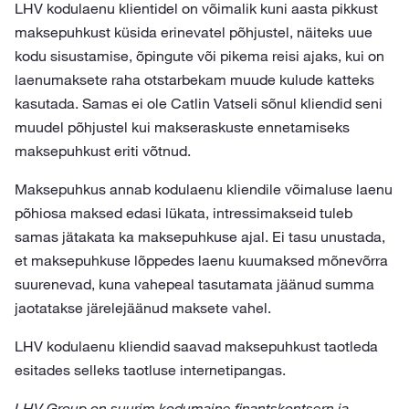
LHV kodulaenu klientidel on võimalik kuni aasta pikkust
maksepuhkust küsida erinevatel põhjustel, näiteks uue
kodu sisustamise, õpingute või pikema reisi ajaks, kui on
laenumaksete raha otstarbekam muude kulude katteks
kasutada. Samas ei ole Catlin Vatseli sõnul kliendid seni
muudel põhjustel kui makseraskuste ennetamiseks
maksepuhkust eriti võtnud.
Maksepuhkus annab kodulaenu kliendile võimaluse laenu
põhiosa maksed edasi lükata, intressimakseid tuleb
samas jätakata ka maksepuhkuse ajal. Ei tasu unustada,
et maksepuhkuse lõppedes laenu kuumaksed mõnevõrra
suurenevad, kuna vahepeal tasutamata jäänud summa
jaotatakse järelejäänud maksete vahel.
LHV kodulaenu kliendid saavad maksepuhkust taotleda
esitades selleks taotluse internetipangas.
LHV Group on suurim kodumaine finantskontsern ja