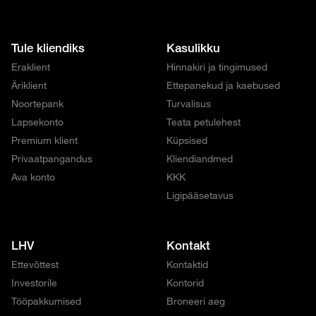
Tule kliendiks
Kasulikku
Eraklient
Hinnakiri ja tingimused
Äriklient
Ettepanekud ja kaebused
Noortepank
Turvalisus
Lapsekonto
Teata petulehest
Premium klient
Küpsised
Privaatpangandus
Kliendiandmed
Ava konto
KKK
Ligipääsetavus
LHV
Kontakt
Ettevõttest
Kontaktid
Investorile
Kontorid
Tööpakkumised
Broneeri aeg