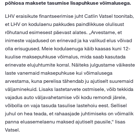
põhiosa maksete tasumise lisapuhkuse võimalusega.
LHV eraisikute finantseerimise juht Catlin Vatsel toonitab,
et LHV on kodulaenu pakkudes paindlikkuse olulisust
rõhutanud esimesest päevast alates. „Arvestame, et
inimeste vajadused on erinevad ja ka valikud elus võivad
olla erisugused. Meie kodulaenuga käib kaasas kuni 12-
kuulise maksepuhkuse võimalus, mida saab kasutada
erinevate elujuhtumite korral. Näiteks julgustame väikeste
laste vanemaid maksepuhkuse kui võimalusega
arvestama, kuna perelisa tähendab ju ajutiselt suuremaid
väljaminekuid. Lisaks lastetarvete ostmisele, võib tekkida
vajadus auto väljavahetamise või kodu remondi järele,
võibolla on vaja tasuda tasulise lastehoiu eest. Sellisel
juhul on hea teada, et rahaasjade juhtimiseks on võimalik
panna eluasemelaenu maksed ajutiselt pausile,“ lisas
Vatsel.