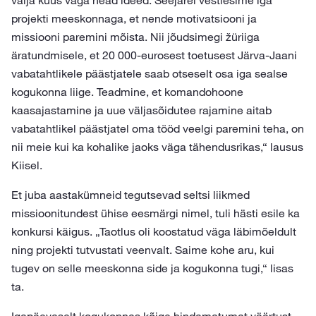
välja kuus väga head ideed. Seejärel vestlesime iga
projekti meeskonnaga, et nende motivatsiooni ja
missiooni paremini mõista. Nii jõudsimegi žüriiga
äratundmisele, et 20 000-eurosest toetusest Järva-Jaani
vabatahtlikele päästjatele saab otseselt osa iga sealse
kogukonna liige. Teadmine, et komandohoone
kaasajastamine ja uue väljasõidutee rajamine aitab
vabatahtlikel päästjatel oma tööd veelgi paremini teha, on
nii meie kui ka kohalike jaoks väga tähendusrikas,“ lausus
Kiisel.
Et juba aastakümneid tegutsevad seltsi liikmed
missioonitundest ühise eesmärgi nimel, tuli hästi esile ka
konkursi käigus. „Taotlus oli koostatud väga läbimõeldult
ning projekti tutvustati veenvalt. Saime kohe aru, kui
tugev on selle meeskonna side ja kogukonna tugi,“ lisas
ta.