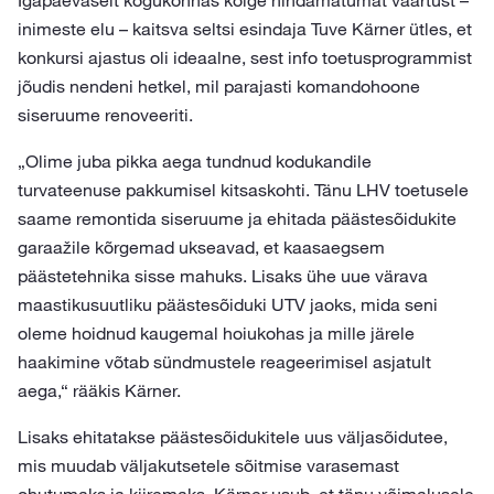
Igapäevaselt kogukonnas kõige hindamatumat väärtust –
inimeste elu – kaitsva seltsi esindaja Tuve Kärner ütles, et
konkursi ajastus oli ideaalne, sest info toetusprogrammist
jõudis nendeni hetkel, mil parajasti komandohoone
siseruume renoveeriti.
„Olime juba pikka aega tundnud kodukandile
turvateenuse pakkumisel kitsaskohti. Tänu LHV toetusele
saame remontida siseruume ja ehitada päästesõidukite
garaažile kõrgemad ukseavad, et kaasaegsem
päästetehnika sisse mahuks. Lisaks ühe uue värava
maastikusuutliku päästesõiduki UTV jaoks, mida seni
oleme hoidnud kaugemal hoiukohas ja mille järele
haakimine võtab sündmustele reageerimisel asjatult
aega,“ rääkis Kärner.
Lisaks ehitatakse päästesõidukitele uus väljasõidutee,
mis muudab väljakutsetele sõitmise varasemast