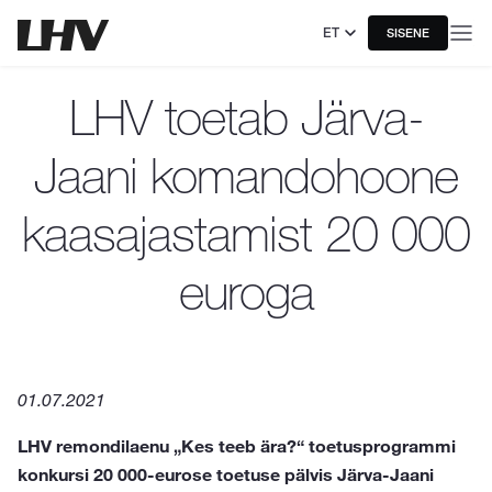
ET
SISENE
LHV toetab Järva-
Jaani komandohoone
kaasajastamist 20 000
euroga
01.07.2021
LHV remondilaenu „Kes teeb ära?“ toetusprogrammi
konkursi 20 000-eurose toetuse pälvis Järva-Jaani