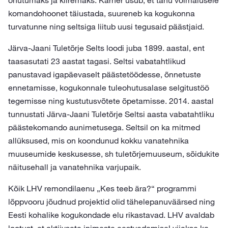
ohutumaks ja kiiremaks. Kärner usub, et tänu võimalusele
komandohoonet täiustada, suureneb ka kogukonna
turvatunne ning seltsiga liitub uusi tegusaid päästjaid.
Järva-Jaani Tuletõrje Selts loodi juba 1899. aastal, ent
taasasutati 23 aastat tagasi. Seltsi vabatahtlikud
panustavad igapäevaselt päästetöödesse, õnnetuste
ennetamisse, kogukonnale tuleohutusalase selgitustöö
tegemisse ning kustutusvõtete õpetamisse. 2014. aastal
tunnustati Järva-Jaani Tuletõrje Seltsi aasta vabatahtliku
päästekomando aunimetusega. Seltsil on ka mitmed
allüksused, mis on koondunud kokku vanatehnika
muuseumide keskusesse, sh tuletõrjemuuseum, sõidukite
näitusehall ja vanatehnika varjupaik.
Kõik LHV remondilaenu „Kes teeb ära?“ programmi
lõppvooru jõudnud projektid olid tähelepanuväärsed ning
Eesti kohalike kogukondade elu rikastavad. LHV avaldab