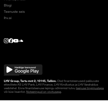
Blogi
Teenuste seis
lhv.ai
LHV Group, Tartu mnt 2, 10145, Tallinn.
Oled finantsteenuseid pakkuvate
ettevõtete AS LHV Pank, LHV Finance, LHV Kindlustus ja LHV Varahaldus
veebilehel. Enne finantsteenuse lepingu sõlmimist tutvu
teenuse tingimustega
või küsi lisainfot.
Noteeringud on viivitusega
.