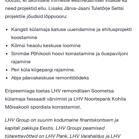
lootust, et aktiivsete inimeste eestvedamisel viiakse ka
need projektid ellu. Lisaks Järva-Jaani Tuletõrje Seltsi
projektile jõudsid lõppvooru:
Kangsti külamaja katuse uuendamine ja ehitusprojekti
koostamine
Kõmsi heaolu keskuse loomine
Sinimäe Põhikooli hoovi korrastamine ja õuepaviljoni
rajamine
Peri küla kiigepargi rajamine.
Abja päevakeskuse remonttöödeks
Eripreemiaga toetas LHV remondilaen Soometsa
külamaja fassaadi värvimist ja LHV Noortepank Kohila
Mõisakooli spordiala korrastamist.
LHV Group on suurim kodumaine finantskontsern ja
kapitali pakkuja Eestis. LHV Groupi peamised
tütarettevõtted on LHV Pank, LHV Varahaldus ja LHV