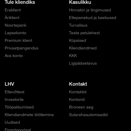
Tule kliendiks
Kasulikku
Eraklient
Hinnakiri ja tingimused
Äriklient
Ettepanekud ja kaebused
Noortepank
Turvalisus
Lapsekonto
Teata petulehest
Premium klient
Küpsised
Privaatpangandus
Kliendiandmed
Ava konto
KKK
Ligipääsetavus
LHV
Kontakt
Ettevõttest
Kontaktid
Investorile
Kontorid
Tööpakkumised
Broneeri aeg
Kliendiandmete töötlemine
Sularahaautomaadid
Uudised
Finantsportaal