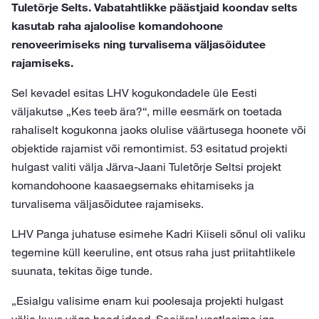
Tuletõrje Selts. Vabatahtlikke päästjaid koondav selts
kasutab raha ajaloolise komandohoone
renoveerimiseks ning turvalisema väljasõidutee
rajamiseks.
Sel kevadel esitas LHV kogukondadele üle Eesti
väljakutse „Kes teeb ära?“, mille eesmärk on toetada
rahaliselt kogukonna jaoks olulise väärtusega hoonete või
objektide rajamist või remontimist. 53 esitatud projekti
hulgast valiti välja Järva-Jaani Tuletõrje Seltsi projekt
komandohoone kaasaegsemaks ehitamiseks ja
turvalisema väljasõidutee rajamiseks.
LHV Panga juhatuse esimehe Kadri Kiiseli sõnul oli valiku
tegemine küll keeruline, ent otsus raha just priitahtlikele
suunata, tekitas õige tunde.
„Esialgu valisime enam kui poolesaja projekti hulgast