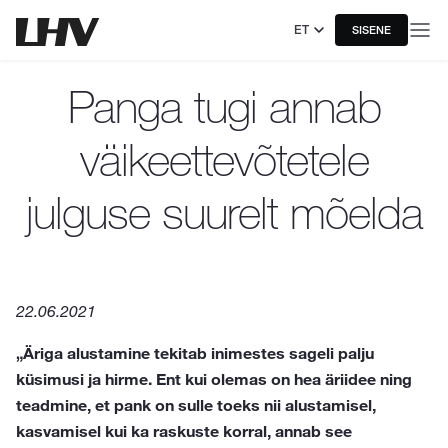
ET
SISENE
Panga tugi annab
väikeettevõtetele
julguse suurelt mõelda
22.06.2021
„Äriga alustamine tekitab inimestes sageli palju
küsimusi ja hirme. Ent kui olemas on hea äriidee ning
teadmine, et pank on sulle toeks nii alustamisel,
kasvamisel kui ka raskuste korral, annab see