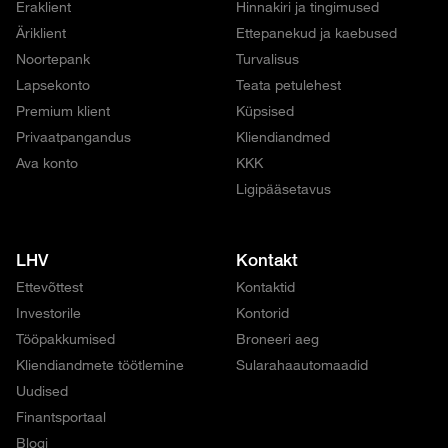
Eraklient
Hinnakiri ja tingimused
Äriklient
Ettepanekud ja kaebused
Noortepank
Turvalisus
Lapsekonto
Teata petulehest
Premium klient
Küpsised
Privaatpangandus
Kliendiandmed
Ava konto
KKK
Ligipääsetavus
LHV
Kontakt
Ettevõttest
Kontaktid
Investorile
Kontorid
Tööpakkumised
Broneeri aeg
Kliendiandmete töötlemine
Sularahaautomaadid
Uudised
Finantsportaal
Blogi