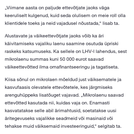
„Viimane aasta on paljude ettevõtjate jaoks väga
keeruliselt kulgenud, kuid seda olulisem on meie roll olla
klientidele toeks ja neid vajadusel nõustada,“ lisab ta.
Alustavate ja väikeettevõtjate jaoks võib ka äri
käivitamiseks vajaliku laenu saamine osutuda üpriski
raskeks katsumuseks. Ka sellele on LHV-l lahendus, sest
mikrolaenu summas kuni 50 000 eurot saavad
väikeettevõtted ilma omafinantseeringu ja tagatiseta.
Kiisa sõnul on mikrolaen mõeldud just väiksematele ja
kasvufaasis olevatele ettevõtetele, kes järgmiseks
arenguhüppeks lisatõuget vajavad. „Mikrolaenu saavad
ettevõtted kasutada nii, kuidas vaja on. Enamasti
kasvatatakse selle abil ärimahtusid, soetatakse uusi
äritegevuseks vajalikke seadmeid või masinaid või
tehakse muid väiksemaid investeeringuid,“ selgitab ta.