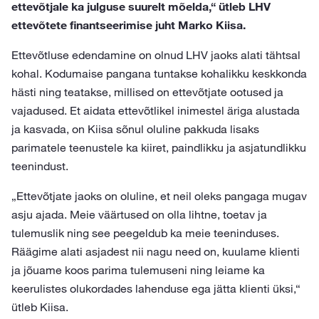
ettevõtjale ka julguse suurelt mõelda,“ ütleb LHV
ettevõtete finantseerimise juht Marko Kiisa.
Ettevõtluse edendamine on olnud LHV jaoks alati tähtsal
kohal. Kodumaise pangana tuntakse kohalikku keskkonda
hästi ning teatakse, millised on ettevõtjate ootused ja
vajadused. Et aidata ettevõtlikel inimestel äriga alustada
ja kasvada, on Kiisa sõnul oluline pakkuda lisaks
parimatele teenustele ka kiiret, paindlikku ja asjatundlikku
teenindust.
„Ettevõtjate jaoks on oluline, et neil oleks pangaga mugav
asju ajada. Meie väärtused on olla lihtne, toetav ja
tulemuslik ning see peegeldub ka meie teeninduses.
Räägime alati asjadest nii nagu need on, kuulame klienti
ja jõuame koos parima tulemuseni ning leiame ka
keerulistes olukordades lahenduse ega jätta klienti üksi,“
ütleb Kiisa.