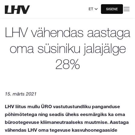
ET
SISENE
LHV vähendas aastaga
oma süsiniku jalajälge
28%
15. märts 2021
LHV liitus mullu ÜRO vastutustundliku panganduse
põhimõtetega ning seadis üheks eesmärgiks ka oma
bürootegevuse kliimaneutraalseks muutmise. Aastaga
vähendas LHV oma tegevuse kasvuhoonegaaside