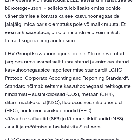
bürootegevuseni – selleks tuleb lisaks emissioonide
vähendamisele korvata ka see kasvuhoonegaaside
jalajälg, mida päris olematuks pole võimalik muuta. Et
eesmärk saavutada, on oluline andmeid võimalikult
täpselt koguda ning analüüsida.
LHV Groupi kasvuhoonegaaside jalajälg on arvutatud
järgides rahvusvaheliselt tunnustatud ja enimkasutatud
kasvuhoonegaaside raporteerimise standardit „GHG
Protocol Corporate Acconting and Reporting Standard“.
Standard hõlmab seitsme kasvuhoonegaasi heitkoguste
hindamist – süsinikdioksiid (CO2), metaan (CH4),
dilämmastikoksiid (N2O), fluorosüsivesiniku ühendid
(HFC), perfluorosüsiniku ühendid (PFC),
väävelheksafluoriid (SF6) ja lämmastiktrifluoriid (NF3).
Jalajälje mõõtmise aitas läbi viia Sustinere.
LHV Group on suurim kodumaine finantskontsern ja