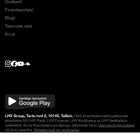
Uudised
Finantsportaal
Blogi
Teenuste seis
lhv.ai
LHV Group, Tartu mnt 2, 10145, Tallinn.
Oled finantsteenuseid pakkuvate
ettevõtete AS LHV Pank, LHV Finance, LHV Kindlustus ja LHV Varahaldus
veebilehel. Enne finantsteenuse lepingu sõlmimist tutvu
teenuse tingimustega
või küsi lisainfot.
Noteeringud on viivitusega
.