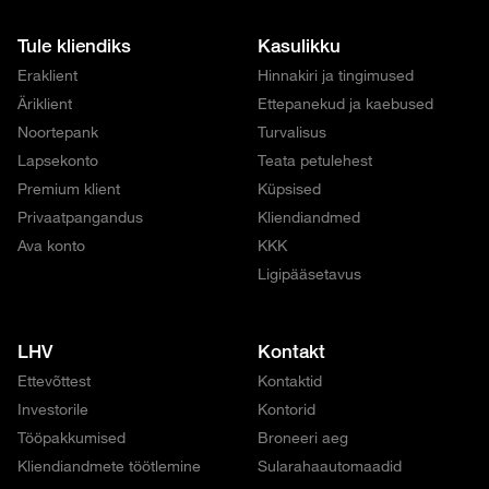
Tule kliendiks
Kasulikku
Eraklient
Hinnakiri ja tingimused
Äriklient
Ettepanekud ja kaebused
Noortepank
Turvalisus
Lapsekonto
Teata petulehest
Premium klient
Küpsised
Privaatpangandus
Kliendiandmed
Ava konto
KKK
Ligipääsetavus
LHV
Kontakt
Ettevõttest
Kontaktid
Investorile
Kontorid
Tööpakkumised
Broneeri aeg
Kliendiandmete töötlemine
Sularahaautomaadid