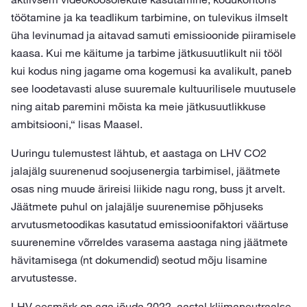
töötamine ja ka teadlikum tarbimine, on tulevikus ilmselt
üha levinumad ja aitavad samuti emissioonide piiramisele
kaasa. Kui me käitume ja tarbime jätkusuutlikult nii tööl
kui kodus ning jagame oma kogemusi ka avalikult, paneb
see loodetavasti aluse suuremale kultuurilisele muutusele
ning aitab paremini mõista ka meie jätkusuutlikkuse
ambitsiooni,“ lisas Maasel.
Uuringu tulemustest lähtub, et aastaga on LHV CO2
jalajälg suurenenud soojusenergia tarbimisel, jäätmete
osas ning muude ärireisi liikide nagu rong, buss jt arvelt.
Jäätmete puhul on jalajälje suurenemise põhjuseks
arvutusmetoodikas kasutatud emissioonifaktori väärtuse
suurenemine võrreldes varasema aastaga ning jäätmete
hävitamisega (nt dokumendid) seotud mõju lisamine
arvutustesse.
LHV eesmärk on aga jõuda 2022. aastal kliimaneutraalse