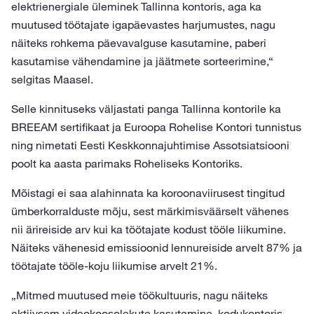
elektrienergiale üleminek Tallinna kontoris, aga ka
muutused töötajate igapäevastes harjumustes, nagu
näiteks rohkema päevavalguse kasutamine, paberi
kasutamise vähendamine ja jäätmete sorteerimine,“
selgitas Maasel.
Selle kinnituseks väljastati panga Tallinna kontorile ka
BREEAM sertifikaat ja Euroopa Rohelise Kontori tunnistus
ning nimetati Eesti Keskkonnajuhtimise Assotsiatsiooni
poolt ka aasta parimaks Roheliseks Kontoriks.
Mõistagi ei saa alahinnata ka koroonaviirusest tingitud
ümberkorralduste mõju, sest märkimisväärselt vähenes
nii ärireiside arv kui ka töötajate kodust tööle liikumine.
Näiteks vähenesid emissioonid lennureiside arvelt 87% ja
töötajate tööle-koju liikumise arvelt 21%.
„Mitmed muutused meie töökultuuris, nagu näiteks
aktiivsem videokoosolekute kasutamine, kodukontoris