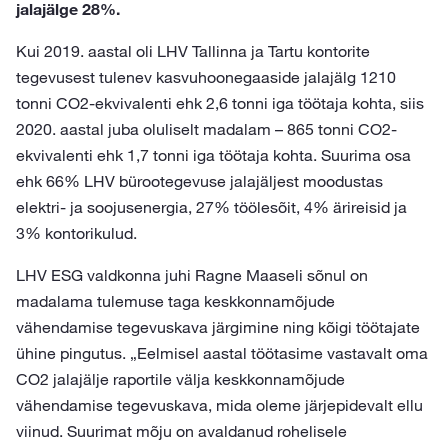
jalajälge 28%.
Kui 2019. aastal oli LHV Tallinna ja Tartu kontorite
tegevusest tulenev kasvuhoonegaaside jalajälg 1210
tonni CO2-ekvivalenti ehk 2,6 tonni iga töötaja kohta, siis
2020. aastal juba oluliselt madalam – 865 tonni CO2-
ekvivalenti ehk 1,7 tonni iga töötaja kohta. Suurima osa
ehk 66% LHV bürootegevuse jalajäljest moodustas
elektri- ja soojusenergia, 27% töölesõit, 4% ärireisid ja
3% kontorikulud.
LHV ESG valdkonna juhi Ragne Maaseli sõnul on
madalama tulemuse taga keskkonnamõjude
vähendamise tegevuskava järgimine ning kõigi töötajate
ühine pingutus. „Eelmisel aastal töötasime vastavalt oma
CO2 jalajälje raportile välja keskkonnamõjude
vähendamise tegevuskava, mida oleme järjepidevalt ellu
viinud. Suurimat mõju on avaldanud rohelisele