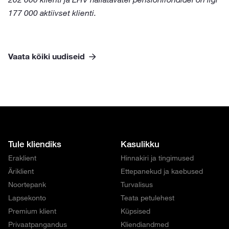
177 000 aktiivset klienti.
Vaata kõiki uudiseid
Tule kliendiks
Kasulikku
Eraklient
Hinnakiri ja tingimused
Äriklient
Ettepanekud ja kaebused
Noortepank
Turvalisus
Lapsekonto
Teata petulehest
Premium klient
Küpsised
Privaatpangandus
Kliendiandmed