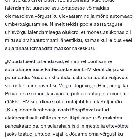
laiendamist uutesse asukohtadesse võimaldas
olemasoleva võrgustiku ülevaatamine ja mõne automaadi
ümberpaigutamine. Nimelt tekkis poole aasta taguse
ühisvõrgu laiendamisega olukord, et mõnes asukohas oli
mitu sularahaautomaati lähestikku, samas kui leidus veel
sularahaautomaadita maakonnakeskusi.
„Muudatused tähendavad, et mitmel pool saime
sularahateenuste kättesaadavuse LHV klientide jaoks
parandada. Nüüd on klientidel sularaha tasuta väljavõtu
võimalus täiendavalt ka Valga, Jõgeva, ja Hiiu, peagi ka
Põlva maakonnas, kus varem polnud ühtegi automaati,“
rääkis LHV kaardimaksete tootejuht Indrek Kaljumäe.
„Kuigi enamik rahaasju saab tänapäeval aetud
elektrooniliselt, näiteks mobiiliäpi kaudu või makstes
pangakaardiga, on sularaha siiski inimeste ja ettevõtete
jaoks teatud juhtudel vajalik. Jõuame oma võrgustiku