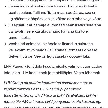
Imaveres asub sularahaautomaat Tikupoisi kohviku
peatuspaigas Tallinna-Tartu maantee ääres, see on
ligipääsetav ööpäev läbi ja võimaldab raha välja võtta.
Haapsalu Kaubamaja automaati saab lisaks sularaha
väljavõtmisele kasutada nüüd ka raha kontole
panemiseks.
Veebruari esimeseks nädalaks lisandub sularaha
väljavõtmist võimaldav sularahaautomaat Põlvasse
Selveri juurde. See on ligipääsetav ööpäev läbi.
LHV Panga klientidele kasutamiseks valmis automaatide
info leiab LHV kodulehelt ja mobiiliäpist.
Vaata lähemalt
LHV Group on suurim kodumaine finantskontsern ja
kapitali pakkuja Eestis. LHV Groupi peamised
tütarettevõtted on LHV Pank ja LHV Varahaldus. LHV-s
töötab üle 430 inimese. LHV pangateenuseid kasutab ligi
202 000 klienti ja LHV hallatavatel pensionifondidel on ligi