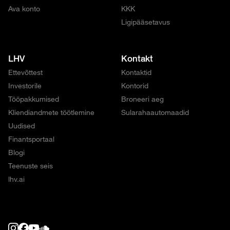
Ava konto
KKK
Ligipääsetavus
LHV
Kontakt
Ettevõttest
Kontaktid
Investorile
Kontorid
Tööpakkumised
Broneeri aeg
Kliendiandmete töötlemine
Sularahaautomaadid
Uudised
Finantsportaal
Blogi
Teenuste seis
lhv.ai