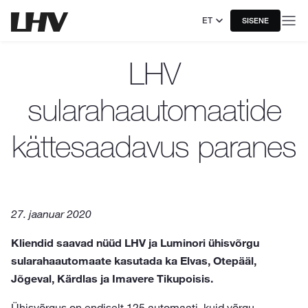
ET
SISENE
LHV
sularahaautomaatide
kättesaadavus paranes
27. jaanuar 2020
Kliendid saavad nüüd LHV ja Luminori ühisvõrgu
sularahaautomaate kasutada ka Elvas, Otepääl,
Jõgeval, Kärdlas ja Imavere Tikupoisis.
Ühisvõrgus on endiselt 125 automaati, kuid võrgu