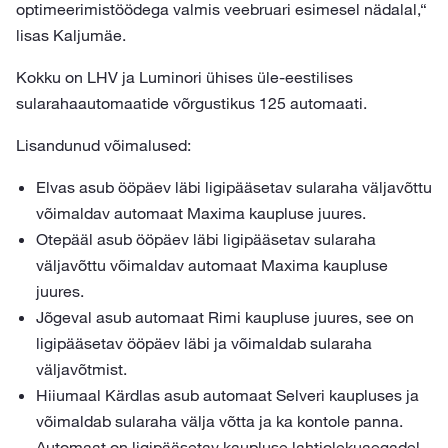
optimeerimistöödega valmis veebruari esimesel nädalal,“
lisas Kaljumäe.
Kokku on LHV ja Luminori ühises üle-eestilises
sularahaautomaatide võrgustikus 125 automaati.
Lisandunud võimalused:
Elvas asub ööpäev läbi ligipääsetav sularaha väljavõttu
võimaldav automaat Maxima kaupluse juures.
Otepääl asub ööpäev läbi ligipääsetav sularaha
väljavõttu võimaldav automaat Maxima kaupluse
juures.
Jõgeval asub automaat Rimi kaupluse juures, see on
ligipääsetav ööpäev läbi ja võimaldab sularaha
väljavõtmist.
Hiiumaal Kärdlas asub automaat Selveri kaupluses ja
võimaldab sularaha välja võtta ja ka kontole panna.
Automaat on ligipääsetav kaupluse lahtiolekuaegadel.