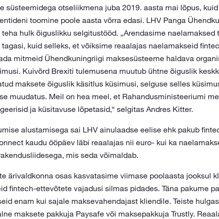
e süsteemidega otseliikmena juba 2019. aasta mai lõpus, kuid j
ientideni toomine poole aasta võrra edasi. LHV Panga Ühendkuning
li teha hulk õiguslikku selgitustööd. „Arendasime naelamaksed te
 tagasi, kuid selleks, et võiksime reaalajas naelamakseid finte
dada mitmeid Ühendkuningriigi maksesüsteeme haldava organi
küsimusi. Kuivõrd Brexiti tulemusena muutub ühtne õiguslik keskk
ud maksete õiguslik käsitlus küsimusi, selguse selles küsimuse
use muudatus. Meil on hea meel, et Rahandusministeeriumi me
ageerisid ja küsitavuse lõpetasid,“ selgitas Andres Kitter.
ise alustamisega sai LHV ainulaadse eelise ehk pakub fintec
nnect kaudu ööpäev läbi reaalajas nii euro- kui ka naelamaks
akendusliidesega, mis seda võimaldab.
ärivaldkonna osas kasvatasime viimase poolaasta jooksul kli
id fintech-ettevõtete vajadusi silmas pidades. Täna pakume 
useid enam kui sajale maksevahendajast kliendile. Teiste hulga
alne maksete pakkuja Paysafe või maksepakkuja Trustly. Reaa