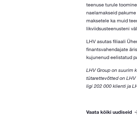
teenuse turule toomine 
naelamakseid pakume vaid
maksetele ka muid teen
likviidsusteenusteni vä
LHV asutas filiaali Üh
finantsvahendajate äri
kujunenud eelistatud p
LHV Group on suurim ko
tütarettevõtted on LHV
ligi 202 000 klienti ja L
Vaata kõiki uudiseid