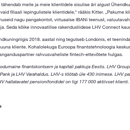
tähendab meile ja meie klientidele sisulise äri algust Ühendku
 filiaali lepingulistele klientidele,“ rääkis Kitter. „Pakume kli
useid nagu pangakontot, virtuaalse IBANi teenust, valuutavah
lja. Seda kõike innovaatilise rakendusliidese LHV Connect kaudu
endkuningriigis 2018. aastal ning tegutseb Londonis, et teenin
suuna kliente. Kohalolekuga Euroopa finantstehnoloogia kesku
anganduspartner rahvusvaheliste fintech-ettevõtete hulgas.
dumaine finantskontsern ja kapitali pakkuja Eestis. LHV Grou
 Pank ja LHV Varahaldus. LHV-s töötab üle 430 inimese. LHV p
HV hallatavatel pensionifondidel on ligi 177 000 aktiivset klienti.