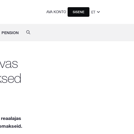
AVA KONTO
ET
SISENE
PENSION
avas
ksed
 reaalajas
romakseid.