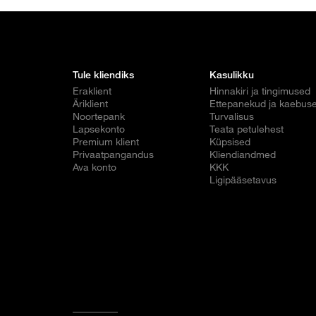
Tule kliendiks
Kasulikku
Eraklient
Hinnakiri ja tingimused
Äriklient
Ettepanekud ja kaebus
Noortepank
Turvalisus
Lapsekonto
Teata petulehest
Premium klient
Küpsised
Privaatpangandus
Kliendiandmed
Ava konto
KKK
Ligipääsetavus