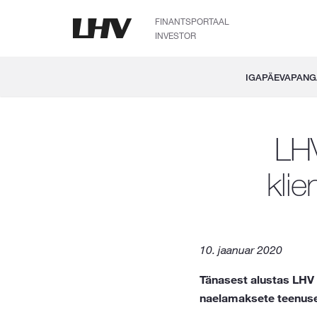
FINANTSPORTAAL
INVESTOR
IGAPÄEVAPAN
LHV
kli
10. jaanuar 2020
Tänasest alustas LHV Ü
naelamaksete teenuse 