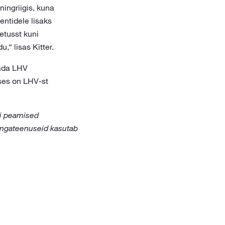
ningriigis, kuna
entidele lisaks
etusst kuni
,“ lisas Kitter.
dada LHV
ses on LHV-st
pi peamised
angateenuseid kasutab