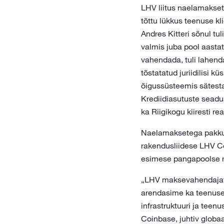
LHV liitus naelamakset
tõttu lükkus teenuse kl
Andres Kitteri sõnul tu
valmis juba pool aastat
vahendada, tuli lahen
tõstatatud juriidilisi 
õigussüsteemis sätestat
Krediidiasutuste sead
ka Riigikogu kiiresti re
Naelamaksetega pakkum
rakendusliidese LHV Co
esimese pangapoolse r
„LHV maksevahendajate 
arendasime ka teenuse
infrastruktuuri ja teen
Coinbase, juhtiv globa