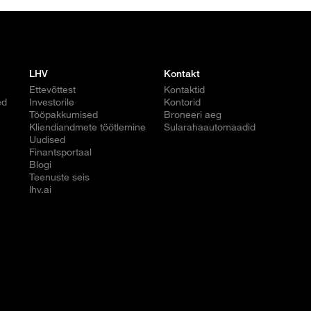
LHV
Kontakt
Ettevõttest
Kontaktid
ed
Investorile
Kontorid
Tööpakkumised
Broneeri aeg
Kliendiandmete töötlemine
Sularahaautomaadid
Uudised
Finantsportaal
Blogi
Teenuste seis
lhv.ai