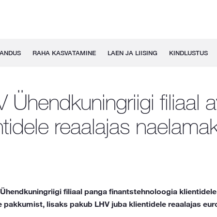
GANDUS
RAHA KASVATAMINE
LAEN JA LIISING
KINDLUSTUS
 Ühendkuningriigi filiaal 
entidele reaalajas naelama
hendkuningriigi filiaal panga finantstehnoloogia klientidele
pakkumist, lisaks pakub LHV juba klientidele reaalajas eu