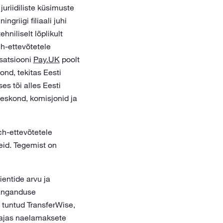
uriidiliste küsimuste
riigi filiaali juhi
hniliselt lõplikult
ch-ettevõtetele
satsiooni
Pay.UK
poolt
ond, tekitas Eesti
s tõi alles Eesti
eskond, komisjonid ja
h-ettevõtetele
eid. Tegemist on
entide arvu ja
panganduse
s tuntud TransferWise,
lajas naelamaksete