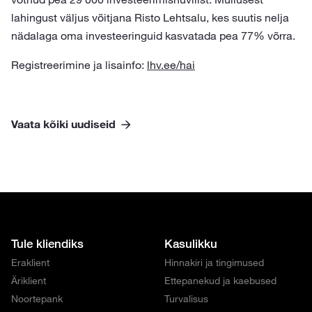
lahingust väljus võitjana Risto Lehtsalu, kes suutis nelja
nädalaga oma investeeringuid kasvatada pea 77% võrra.
Registreerimine ja lisainfo:
lhv.ee/hai
Vaata kõiki uudiseid
Tule kliendiks
Kasulikku
Eraklient
Hinnakiri ja tingimused
Äriklient
Ettepanekud ja kaebused
Noortepank
Turvalisus