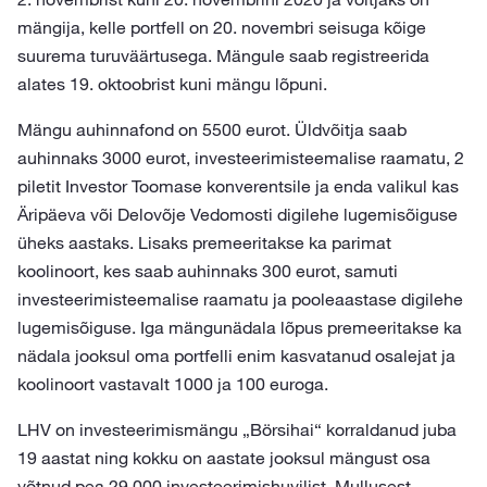
mängija, kelle portfell on 20. novembri seisuga kõige
suurema turuväärtusega. Mängule saab registreerida
alates 19. oktoobrist kuni mängu lõpuni.
Mängu auhinnafond on 5500 eurot. Üldvõitja saab
auhinnaks 3000 eurot, investeerimisteemalise raamatu, 2
piletit Investor Toomase konverentsile ja enda valikul kas
Äripäeva või Delovõje Vedomosti digilehe lugemisõiguse
üheks aastaks. Lisaks premeeritakse ka parimat
koolinoort, kes saab auhinnaks 300 eurot, samuti
investeerimisteemalise raamatu ja pooleaastase digilehe
lugemisõiguse. Iga mängunädala lõpus premeeritakse ka
nädala jooksul oma portfelli enim kasvatanud osalejat ja
koolinoort vastavalt 1000 ja 100 euroga.
LHV on investeerimismängu „Börsihai“ korraldanud juba
19 aastat ning kokku on aastate jooksul mängust osa
võtnud pea 29 000 investeerimishuvilist. Mullusest