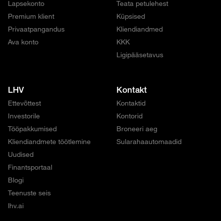
Lapsekonto
Teata petulehest
Premium klient
Küpsised
Privaatpangandus
Kliendiandmed
Ava konto
KKK
Ligipääsetavus
LHV
Kontakt
Ettevõttest
Kontaktid
Investorile
Kontorid
Tööpakkumised
Broneeri aeg
Kliendiandmete töötlemine
Sularahaautomaadid
Uudised
Finantsportaal
Blogi
Teenuste seis
lhv.ai