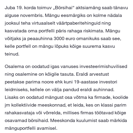
Juba 19. korda toimuv „Börsihai“ aktsiamäng saab tänavu
alguse novembris. Mängu eesmärgiks on kolme nädala
jooksul teha virtuaalselt väärtpaberitehinguid ning
kasvatada oma portfelli päris rahaga riskimata. Mängu
võitjaks ja peaauhinna 3000 euro omanikuks saab see,
kelle portfell on mängu lõpuks kõige suurema kasvu
teinud.
Osalema on oodatud igas vanuses investeerimishuvilised
ning osalemine on kõigile tasuta. Eraldi arvestust
peetakse parima noore ehk kuni 19-aastase investori
leidmiseks, kellele on välja pandud eraldi auhinnad.
Lisaks on oodatud mängust osa võtma ka firmade, koolide
jm kollektiivide meeskonnad, et leida, kes on klassi parim
rahakasvataja või võrrelda, millises firmas töötavad kõige
osavamad börsihaid. Meeskonda kuulumist saab märkida
mänguportfelli avamisel.