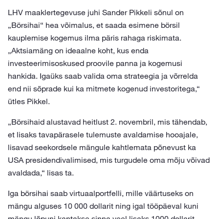
LHV maaklertegevuse juhi Sander Pikkeli sõnul on
„Börsihai“ hea võimalus, et saada esimene börsil
kauplemise kogemus ilma päris rahaga riskimata.
„Aktsiamäng on ideaalne koht, kus enda
investeerimisoskused proovile panna ja kogemusi
hankida. Igaüks saab valida oma strateegia ja võrrelda
end nii sõprade kui ka mitmete kogenud investoritega,“
ütles Pikkel.
„Börsihaid alustavad heitlust 2. novembril, mis tähendab,
et lisaks tavapärasele tulemuste avaldamise hooajale,
lisavad seekordsele mängule kahtlemata põnevust ka
USA presidendivalimised, mis turgudele oma mõju võivad
avaldada,“ lisas ta.
Iga börsihai saab virtuaalportfelli, mille väärtuseks on
mängu alguses 10 000 dollarit ning igal tööpäeval kuni
mängu lõpuni kantakse sinna veel lisaks 1000 dollarit.