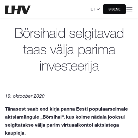
ET
SISENE
Börsihaid selgitavad
taas välja parima
investeerija
19. oktoober 2020
Tänasest saab end kirja panna Eesti populaarseimale
aktsiamängule „Börsihai“, kus kolme nädala jooksul
selgitatakse välja parim virtuaalkontol aktsiatega
kaupleja.