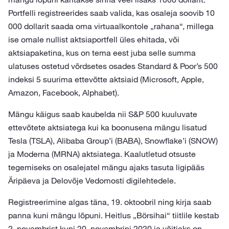
Portfelli registreerides saab valida, kas osaleja soovib 10
000 dollarit saada oma virtuaalkontole „rahana“, millega
ise omale nullist aktsiaportfell üles ehitada, või
aktsiapaketina, kus on tema eest juba selle summa
ulatuses ostetud võrdsetes osades Standard & Poor’s 500
indeksi 5 suurima ettevõtte aktsiaid (Microsoft, Apple,
Amazon, Facebook, Alphabet).
Mängu käigus saab kaubelda nii S&P 500 kuuluvate
ettevõtete aktsiatega kui ka boonusena mängu lisatud
Tesla (TSLA), Alibaba Group’i (BABA), Snowflake’i (SNOW)
ja Moderna (MRNA) aktsiatega. Kaalutletud otsuste
tegemiseks on osalejatel mängu ajaks tasuta ligipääs
Äripäeva ja Delovõje Vedomosti digilehtedele.
Registreerimine algas täna, 19. oktoobril ning kirja saab
panna kuni mängu lõpuni. Heitlus „Börsihai“ tiitlile kestab
2. novembrist kuni 20. novembrini 2020 ja võitjaks on