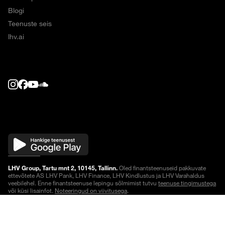
Blogi
Teenuste seis
lhv.ai
LHV Group, Tartu mnt 2, 10145, Tallinn.
Oled finantsteenuseid pakkuvate
ettevõtete AS LHV Pank, LHV Finance, LHV Kindlustus ja LHV Varahaldus
veebilehel. Enne finantsteenuse lepingu sõlmimist tutvu
teenuse tingimustega
või küsi lisainfot.
Noteeringud on viivitusega
.