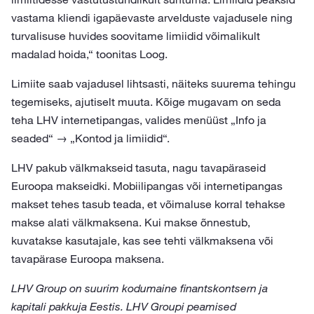
vastama kliendi igapäevaste arvelduste vajadusele ning
turvalisuse huvides soovitame limiidid võimalikult
madalad hoida,“ toonitas Loog.
Limiite saab vajadusel lihtsasti, näiteks suurema tehingu
tegemiseks, ajutiselt muuta. Kõige mugavam on seda
teha LHV internetipangas, valides menüüst „Info ja
seaded“ → „Kontod ja limiidid“.
LHV pakub välkmakseid tasuta, nagu tavapäraseid
Euroopa makseidki. Mobiilipangas või internetipangas
makset tehes tasub teada, et võimaluse korral tehakse
makse alati välkmaksena. Kui makse õnnestub,
kuvatakse kasutajale, kas see tehti välkmaksena või
tavapärase Euroopa maksena.
LHV Group on suurim kodumaine finantskontsern ja
kapitali pakkuja Eestis. LHV Groupi peamised