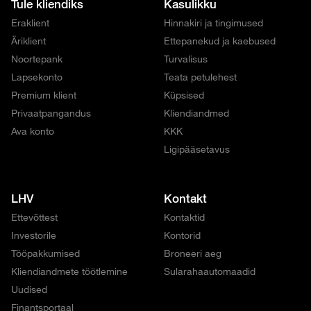
Tule kliendiks
Kasulikku
Eraklient
Hinnakiri ja tingimused
Äriklient
Ettepanekud ja kaebused
Noortepank
Turvalisus
Lapsekonto
Teata petulehest
Premium klient
Küpsised
Privaatpangandus
Kliendiandmed
Ava konto
KKK
Ligipääsetavus
LHV
Kontakt
Ettevõttest
Kontaktid
Investorile
Kontorid
Tööpakkumised
Broneeri aeg
Kliendiandmete töötlemine
Sularahaautomaadid
Uudised
Finantsportaal