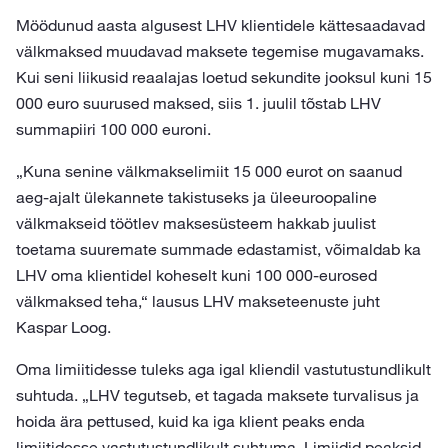
Möödunud aasta algusest LHV klientidele kättesaadavad
välkmaksed muudavad maksete tegemise mugavamaks.
Kui seni liikusid reaalajas loetud sekundite jooksul kuni 15
000 euro suurused maksed, siis 1. juulil tõstab LHV
summapiiri 100 000 euroni.
„Kuna senine välkmakselimiit 15 000 eurot on saanud
aeg-ajalt ülekannete takistuseks ja üleeuroopaline
välkmakseid töötlev maksesüsteem hakkab juulist
toetama suuremate summade edastamist, võimaldab ka
LHV oma klientidel koheselt kuni 100 000-eurosed
välkmaksed teha,“ lausus LHV makseteenuste juht
Kaspar Loog.
Oma limiitidesse tuleks aga igal kliendil vastutustundlikult
suhtuda. „LHV tegutseb, et tagada maksete turvalisus ja
hoida ära pettused, kuid ka iga klient peaks enda
limiitidesse vastutustundlikult suhtuma. Limiidid peaksid