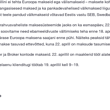
aprillini ei tehta Euroopa makseid ega välismakseid – maksete 
angasisesed maksed ja ka pankadevahelised välkmaksed liigu
st teele pandud välkmakseid võtavad Eestis vastu SEB, Swedb
 rahvusvaheliste maksesüsteemide jaoks on ka esmaspäev, 22. 
soovitame need ebameeldivuste vältimiseks teha enne 18. aprill
ärase Euroopa maksena saajani enne pühi. Näiteks peaksid tä
makse tasuvad ettevõtted, kuna 22. aprill on maksude tasumise
ader ja Broker kontode makseid. 22. aprillil on maaklerid tööl alat
aenu klienditugi töötab 19. aprillil kell 9−19.