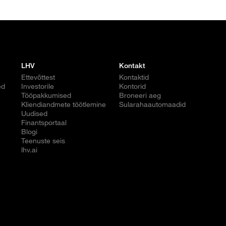
LHV
Kontakt
Ettevõttest
Kontaktid
ed
Investorile
Kontorid
Tööpakkumised
Broneeri aeg
Kliendiandmete töötlemine
Sularahaautomaadid
Uudised
Finantsportaal
Blogi
Teenuste seis
lhv.ai