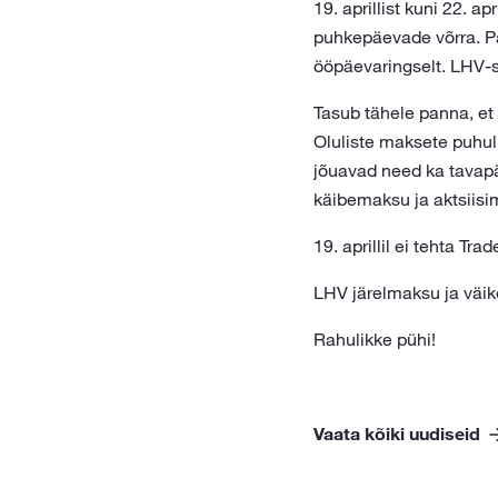
19. aprillist kuni 22. 
puhkepäevade võrra. P
ööpäevaringselt. LHV-
Tasub tähele panna, et
Oluliste maksete puhul 
jõuavad need ka tavap
käibemaksu ja aktsiisi
19. aprillil ei tehta Tr
LHV järelmaksu ja väikel
Rahulikke pühi!
Vaata kõiki uudiseid