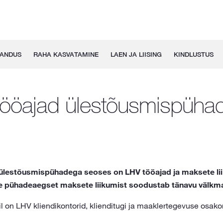
GANDUS
RAHA KASVATAMINE
LAEN JA LIISING
KINDLUSTUS
ööajad ülestõusmispühad
 ülestõusmispühadega seoses on LHV tööajad ja maksete lii
ide pühadeaegset maksete liikumist soodustab tänavu välkm
llil on LHV kliendikontorid, klienditugi ja maaklertegevuse osako