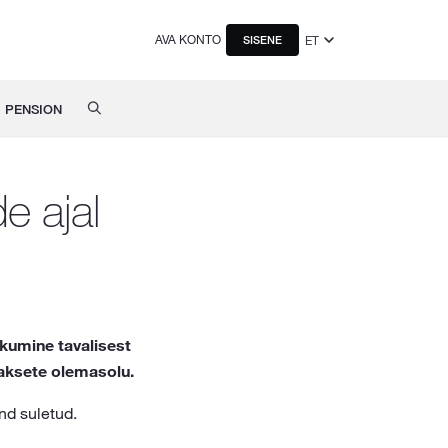
AVA KONTO
ET
SISENE
PENSION
e ajal
kumine tavalisest
aksete olemasolu.
nd suletud.