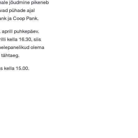
kohale jõudmine pikeneb
vad pühade ajal
ank ja Coop Pank.
aprill puhkepäev.
i kella 16.30, siis
helepanelikud olema
 tähtaeg.
es kella 15.00.