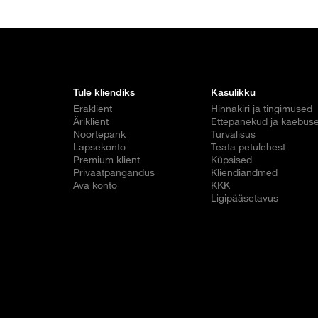
Tule kliendiks
Kasulikku
Eraklient
Hinnakiri ja tingimused
Äriklient
Ettepanekud ja kaebus
Noortepank
Turvalisus
Lapsekonto
Teata petulehest
Premium klient
Küpsised
Privaatpangandus
Kliendiandmed
Ava konto
KKK
Ligipääsetavus