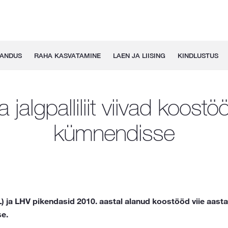
GANDUS
RAHA KASVATAMINE
LAEN JA LIISING
KINDLUSTUS
 jalgpalliliit viivad koostö
kümnendisse
EJL) ja LHV pikendasid 2010. aastal alanud koostööd viie aasta
e.