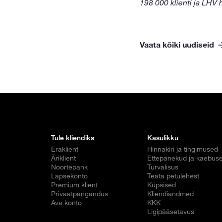
198 000 klienti ja LHV h
Vaata kõiki uudiseid
Tule kliendiks
Kasulikku
Eraklient
Hinnakiri ja tingimused
Äriklient
Ettepanekud ja kaebus
Noortepank
Turvalisus
Lapsekonto
Teata petulehest
Premium klient
Küpsised
Privaatpangandus
Kliendiandmed
Ava konto
KKK
Ligipääsetavus