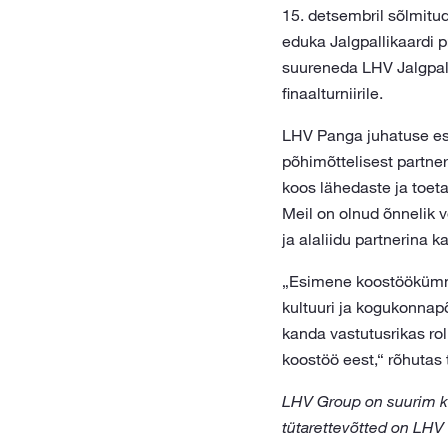
15. detsembril sõlmitu
eduka Jalgpallikaardi p
suureneda LHV Jalgpall
finaalturniirile.
LHV Panga juhatuse esim
põhimõttelisest partner
koos lähedaste ja toet
Meil on olnud õnnelik v
ja alaliidu partnerina k
„Esimene koostöökümnen
kultuuri ja kogukonnapõ
kanda vastutusrikas rol
koostöö eest,“ rõhutas 
LHV Group on suurim ko
tütarettevõtted on LHV