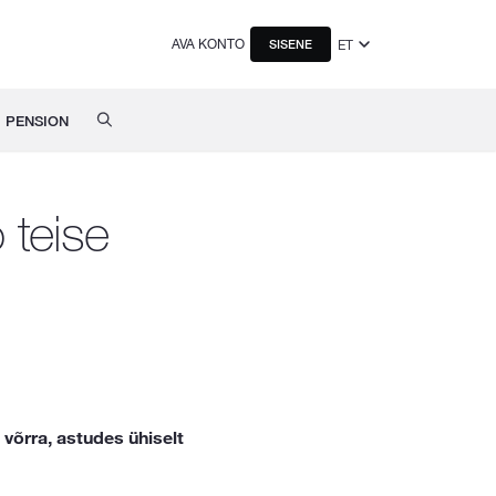
AVA KONTO
ET
SISENE
PENSION
ö teise
 võrra, astudes ühiselt