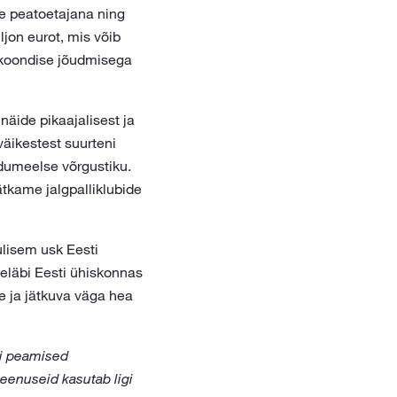
se peatoetajana ning
ljon eurot, mis võib
skoondise jõudmisega
näide pikaajalisest ja
väikestest suurteni
edumeelse võrgustiku.
ätkame jalgpalliklubide
lisem usk Eesti
eeläbi Eesti ühiskonnas
se ja jätkuva väga hea
pi peamised
eenuseid kasutab ligi