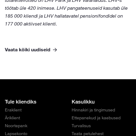
tütarettevõtted on LHV Pank ja LHV Varahaldus. LHV-s
töötab üle 420 inimese. LHV pangateenuseid kasutab üle
185 000 kliendi ja LHV hallatavatel pensionifondidel on
177 000 aktiivset klienti.
Vaata kõiki uudiseid
Tule kliendiks
Kasulikku
Eraklient
Hinnakiri ja tingimused
Äriklient
Ettepanekud ja kaebused
Noortepank
Turvalisus
Lapsekonto
Teata petulehest