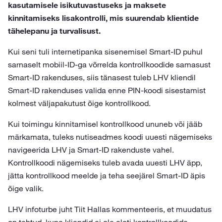
kasutamisele isikutuvastuseks ja maksete
kinnitamiseks lisakontrolli, mis suurendab klientide
tähelepanu ja turvalisust.
Kui seni tuli internetipanka sisenemisel Smart-ID puhul
sarnaselt mobiil-ID-ga võrrelda kontrollkoodide samasust
Smart-ID rakenduses, siis tänasest tuleb LHV kliendil
Smart-ID rakenduses valida enne PIN-koodi sisestamist
kolmest väljapakutust õige kontrollkood.
Kui toimingu kinnitamisel kontrollkood ununeb või jääb
märkamata, tuleks nutiseadmes koodi uuesti nägemiseks
navigeerida LHV ja Smart-ID rakenduste vahel.
Kontrollkoodi nägemiseks tuleb avada uuesti LHV äpp,
jätta kontrollkood meelde ja teha seejärel Smart-ID äpis
õige valik.
LHV infoturbe juht Tiit Hallas kommenteeris, et muudatus