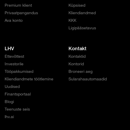
Premium klient
Küpsised
Privaatpangandus
Kliendiandmed
Ava konto
KKK
Ligipääsetavus
LHV
Kontakt
Ettevõttest
Kontaktid
Investorile
Kontorid
Tööpakkumised
Broneeri aeg
Kliendiandmete töötlemine
Sularahaautomaadid
Uudised
Finantsportaal
Blogi
Teenuste seis
lhv.ai