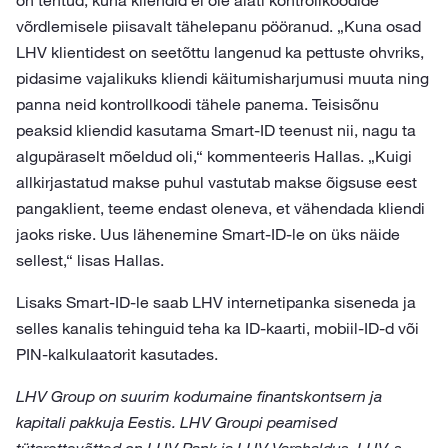
on tehtud, kuna kliendid ei ole alati kontrollkoodide
võrdlemisele piisavalt tähelepanu pööranud. „Kuna osad
LHV klientidest on seetõttu langenud ka pettuste ohvriks,
pidasime vajalikuks kliendi käitumisharjumusi muuta ning
panna neid kontrollkoodi tähele panema. Teisisõnu
peaksid kliendid kasutama Smart-ID teenust nii, nagu ta
algupäraselt mõeldud oli,“ kommenteeris Hallas. „Kuigi
allkirjastatud makse puhul vastutab makse õigsuse eest
pangaklient, teeme endast oleneva, et vähendada kliendi
jaoks riske. Uus lähenemine Smart-ID-le on üks näide
sellest,“ lisas Hallas.
Lisaks Smart-ID-le saab LHV internetipanka siseneda ja
selles kanalis tehinguid teha ka ID-kaarti, mobiil-ID-d või
PIN-kalkulaatorit kasutades.
LHV Group on suurim kodumaine finantskontsern ja
kapitali pakkuja Eestis. LHV Groupi peamised