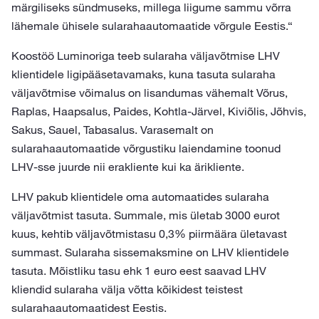
märgiliseks sündmuseks, millega liigume sammu võrra
lähemale ühisele sularahaautomaatide võrgule Eestis.“
Koostöö Luminoriga teeb sularaha väljavõtmise LHV
klientidele ligipääsetavamaks, kuna tasuta sularaha
väljavõtmise võimalus on lisandumas vähemalt Võrus,
Raplas, Haapsalus, Paides, Kohtla-Järvel, Kiviõlis, Jõhvis,
Sakus, Sauel, Tabasalus. Varasemalt on
sularahaautomaatide võrgustiku laiendamine toonud
LHV-sse juurde nii erakliente kui ka ärikliente.
LHV pakub klientidele oma automaatides sularaha
väljavõtmist tasuta. Summale, mis ületab 3000 eurot
kuus, kehtib väljavõtmistasu 0,3% piirmäära ületavast
summast. Sularaha sissemaksmine on LHV klientidele
tasuta. Mõistliku tasu ehk 1 euro eest saavad LHV
kliendid sularaha välja võtta kõikidest teistest
sularahaautomaatidest Eestis.