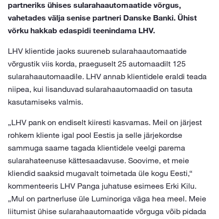
partneriks ühises sularahaautomaatide võrgus,
vahetades välja senise partneri Danske Banki. Ühist
võrku hakkab edaspidi teenindama LHV.
LHV klientide jaoks suureneb sularahaautomaatide
võrgustik viis korda, praeguselt 25 automaadilt 125
sularahaautomaadile. LHV annab klientidele eraldi teada
niipea, kui lisanduvad sularahaautomaadid on tasuta
kasutamiseks valmis.
„LHV pank on endiselt kiiresti kasvamas. Meil on järjest
rohkem kliente igal pool Eestis ja selle järjekordse
sammuga saame tagada klientidele veelgi parema
sularahateenuse kättesaadavuse. Soovime, et meie
kliendid saaksid mugavalt toimetada üle kogu Eesti,“
kommenteeris LHV Panga juhatuse esimees Erki Kilu.
„Mul on partnerluse üle Luminoriga väga hea meel. Meie
liitumist ühise sularahaautomaatide võrguga võib pidada