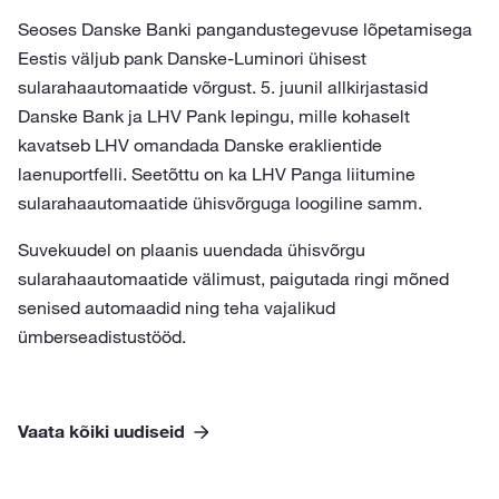
Seoses Danske Banki pangandustegevuse lõpetamisega
Eestis väljub pank Danske-Luminori ühisest
sularahaautomaatide võrgust. 5. juunil allkirjastasid
Danske Bank ja LHV Pank lepingu, mille kohaselt
kavatseb LHV omandada Danske eraklientide
laenuportfelli. Seetõttu on ka LHV Panga liitumine
sularahaautomaatide ühisvõrguga loogiline samm.
Suvekuudel on plaanis uuendada ühisvõrgu
sularahaautomaatide välimust, paigutada ringi mõned
senised automaadid ning teha vajalikud
ümberseadistustööd.
Vaata kõiki uudiseid