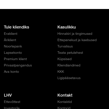
Tule kliendiks
Kasulikku
Eraklient
Hinnakiri ja tingimused
Äriklient
Ettepanekud ja kaebused
Noortepank
Turvalisus
Lapsekonto
Teata petulehest
Premium klient
Küpsised
Privaatpangandus
Kliendiandmed
Ava konto
KKK
Ligipääsetavus
LHV
Kontakt
Ettevõttest
Kontaktid
Investorile
Kontorid