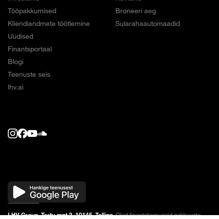
Tööpakkumised
Broneeri aeg
Kliendiandmete töötlemine
Sularahaautomaadid
Uudised
Finantsportaal
Blogi
Teenuste seis
lhv.ai
LHV Group, Tartu mnt 2, 10145, Tallinn.
Oled finantsteenuseid pakkuvate