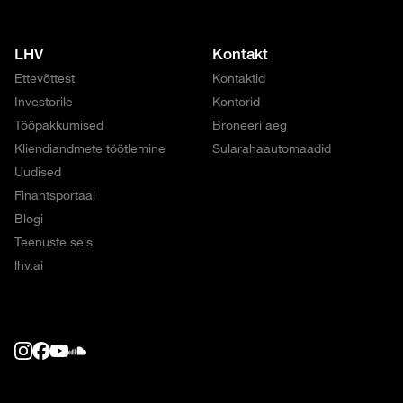
LHV
Kontakt
Ettevõttest
Kontaktid
Investorile
Kontorid
Tööpakkumised
Broneeri aeg
Kliendiandmete töötlemine
Sularahaautomaadid
Uudised
Finantsportaal
Blogi
Teenuste seis
lhv.ai