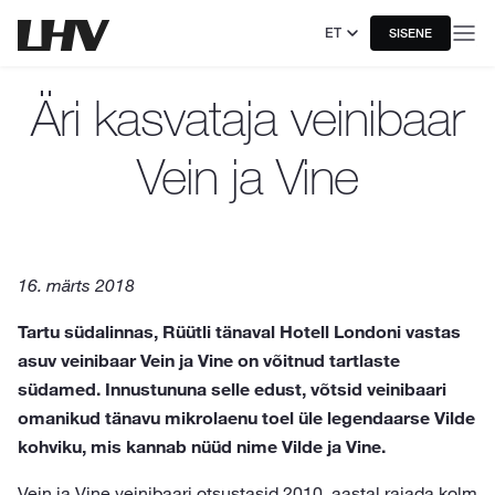
ET
SISENE
Äri kasvataja veinibaar
Vein ja Vine
16. märts 2018
Tartu südalinnas, Rüütli tänaval Hotell Londoni vastas
asuv veinibaar Vein ja Vine on võitnud tartlaste
südamed. Innustununa selle edust, võtsid veinibaari
omanikud tänavu mikrolaenu toel üle legendaarse Vilde
kohviku, mis kannab nüüd nime Vilde ja Vine.
Vein ja Vine veinibaari otsustasid 2010. aastal rajada kolm