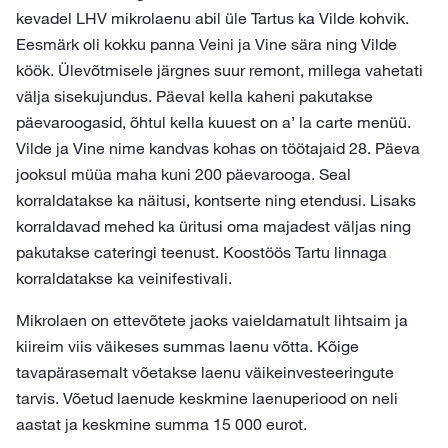
kevadel LHV mikrolaenu abil üle Tartus ka Vilde kohvik.
Eesmärk oli kokku panna Veini ja Vine sära ning Vilde
köök. Ülevõtmisele järgnes suur remont, millega vahetati
välja sisekujundus. Päeval kella kaheni pakutakse
päevaroogasid, õhtul kella kuuest on a’ la carte menüü.
Vilde ja Vine nime kandvas kohas on töötajaid 28. Päeva
jooksul müüa maha kuni 200 päevarooga. Seal
korraldatakse ka näitusi, kontserte ning etendusi. Lisaks
korraldavad mehed ka üritusi oma majadest väljas ning
pakutakse cateringi teenust. Koostöös Tartu linnaga
korraldatakse ka veinifestivali.
Mikrolaen on ettevõtete jaoks vaieldamatult lihtsaim ja
kiireim viis väikeses summas laenu võtta. Kõige
tavapärasemalt võetakse laenu väikeinvesteeringute
tarvis. Võetud laenude keskmine laenuperiood on neli
aastat ja keskmine summa 15 000 eurot.