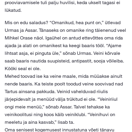
prooviavamisele tuli palju huvilisi, keda ukselt tagasi ei
lükatud.
Mis on edu saladus? “Omanikud, hea punt on,” ütlevad
Urmas ja Assar. Tänaseks on omanike ring täienenud veel
Mihkel Orase näol. Igaühel on antud ettevõttes oma rida
ajada ja alati on omanikest ka keegi baaris tööl. “Ajame
lihtsat asja, ei pinguta üle,” sõnab Urmas. Veini kõrvale
saab baaris nautida suupisteid, antipastit, sooja võileiba.
Kööki seal ei ole.
Mehed toovad ise ka veine maale, mida müüakse ainult
nende baaris. Ka teiste poolt toodud veine soovivad nad
Tartus ainsana pakkuda. Veinid vahelduvad riiulis
järjepidevalt ja menüüd välja trükitud ei ole. “Veiniriiul
ongi meie menüü,” sõnab Assar. Talvel tehakse ka
veinikoolitusi ning koos käib veiniklubi. “Veinihuvi on
meeletu ja aina kasvab,” lisab ta.
Oma senisest kogemusest innustatuna võeti tänavu