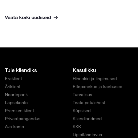
Vaata kõiki uudiseid
Tule kliendiks
Kasulikku
Eraklient
Hinnakiri ja tingimused
Äriklient
Ettepanekud ja kaebused
Noortepank
Turvalisus
Lapsekonto
Teata petulehest
Premium klient
Küpsised
Privaatpangandus
Kliendiandmed
Ava konto
KKK
Ligipääsetavus