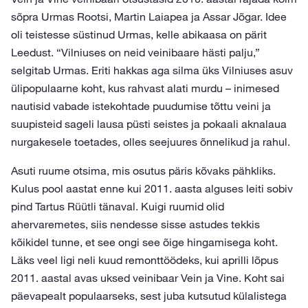
sõpra Urmas Rootsi, Martin Laiapea ja Assar Jõgar. Idee
oli teistesse süstinud Urmas, kelle abikaasa on pärit
Leedust. “Vilniuses on neid veinibaare hästi palju,”
selgitab Urmas. Eriti hakkas aga silma üks Vilniuses asuv
ülipopulaarne koht, kus rahvast alati murdu – inimesed
nautisid vabade istekohtade puudumise tõttu veini ja
suupisteid sageli lausa püsti seistes ja pokaali aknalaua
nurgakesele toetades, olles seejuures õnnelikud ja rahul.
Asuti ruume otsima, mis osutus päris kõvaks pähkliks.
Kulus pool aastat enne kui 2011. aasta alguses leiti sobiv
pind Tartus Rüütli tänaval. Kuigi ruumid olid
ahervaremetes, siis nendesse sisse astudes tekkis
kõikidel tunne, et see ongi see õige hingamisega koht.
Läks veel ligi neli kuud remonttöödeks, kui aprilli lõpus
2011. aastal avas uksed veinibaar Vein ja Vine. Koht sai
päevapealt populaarseks, sest juba kutsutud külalistega