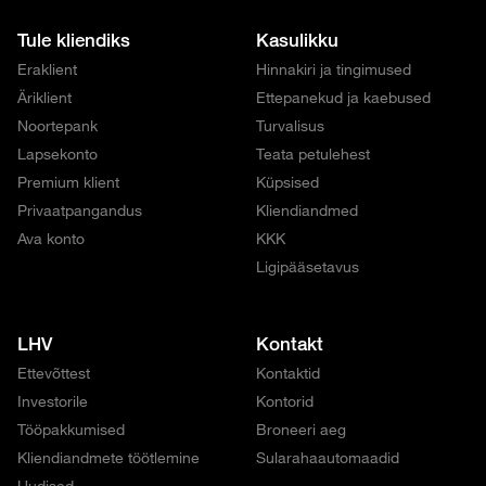
Tule kliendiks
Kasulikku
Eraklient
Hinnakiri ja tingimused
Äriklient
Ettepanekud ja kaebused
Noortepank
Turvalisus
Lapsekonto
Teata petulehest
Premium klient
Küpsised
Privaatpangandus
Kliendiandmed
Ava konto
KKK
Ligipääsetavus
LHV
Kontakt
Ettevõttest
Kontaktid
Investorile
Kontorid
Tööpakkumised
Broneeri aeg
Kliendiandmete töötlemine
Sularahaautomaadid
Uudised