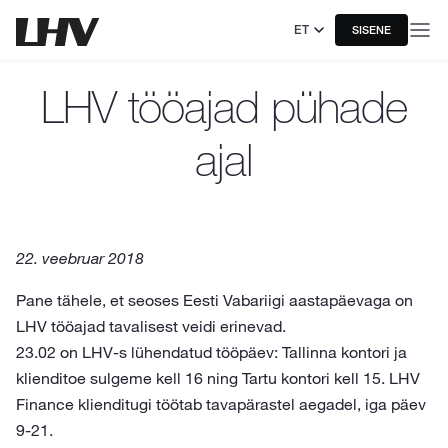
ET
SISENE
LHV tööajad pühade
ajal
22. veebruar 2018
Pane tähele, et seoses Eesti Vabariigi aastapäevaga on
LHV tööajad tavalisest veidi erinevad.
23.02 on LHV-s lühendatud tööpäev: Tallinna kontori ja
klienditoe sulgeme kell 16 ning Tartu kontori kell 15. LHV
Finance klienditugi töötab tavapärastel aegadel, iga päev
9-21.