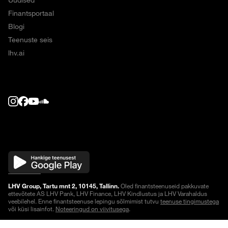
Finantsportaal
Blogi
Teenuste seis
lhv.ai
LHV Group, Tartu mnt 2, 10145, Tallinn.
Oled finantsteenuseid pakkuvate
ettevõtete AS LHV Pank, LHV Finance, LHV Kindlustus ja LHV Varahaldus
veebilehel. Enne finantsteenuse lepingu sõlmimist tutvu
teenuse tingimustega
või küsi lisainfot.
Noteeringud on viivitusega
.