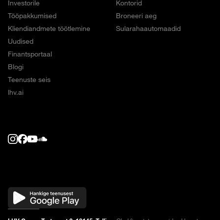
Investorile
Kontorid
Tööpakkumised
Broneeri aeg
Kliendiandmete töötlemine
Sularahaautomaadid
Uudised
Finantsportaal
Blogi
Teenuste seis
lhv.ai