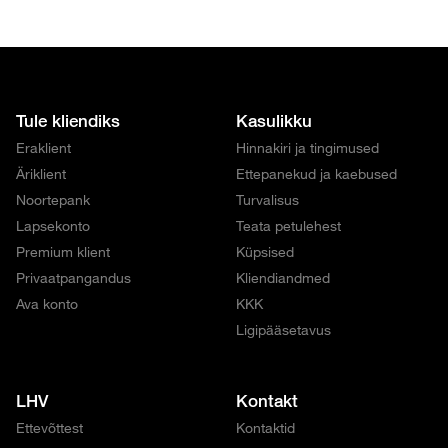
Tule kliendiks
Kasulikku
Eraklient
Hinnakiri ja tingimused
Äriklient
Ettepanekud ja kaebused
Noortepank
Turvalisus
Lapsekonto
Teata petulehest
Premium klient
Küpsised
Privaatpangandus
Kliendiandmed
Ava konto
KKK
Ligipääsetavus
LHV
Kontakt
Ettevõttest
Kontaktid