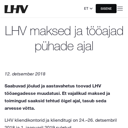
ET
SISENE
LHV maksed ja tööajad
pühade ajal
12. detsember 2018
Saabuvad jõulud ja aastavahetus toovad LHV
tööaegadesse muudatusi. Et vajalikud maksed ja
toimingud saaksid tehtud õigel ajal, tasub seda
arvesse võtta.
LHV kliendikontorid ja klienditugi on 24.–26. detsembril
2018 ja 1. jaanuaril 2019 suletud.