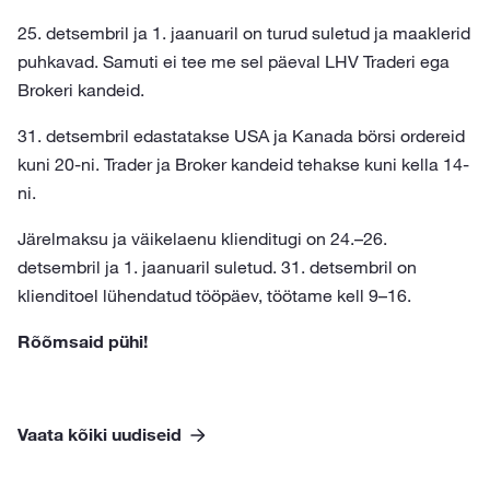
25. detsembril ja 1. jaanuaril on turud suletud ja maaklerid
puhkavad. Samuti ei tee me sel päeval LHV Traderi ega
Brokeri kandeid.
31. detsembril edastatakse USA ja Kanada börsi ordereid
kuni 20-ni. Trader ja Broker kandeid tehakse kuni kella 14-
ni.
Järelmaksu ja väikelaenu klienditugi on 24.–26.
detsembril ja 1. jaanuaril suletud. 31. detsembril on
klienditoel lühendatud tööpäev, töötame kell 9–16.
Rõõmsaid pühi!
Vaata kõiki uudiseid