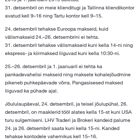
31. detsembril on meie klienditugi ja Tallinna kliendikontor
avatud kell 9–16 ning Tartu kontor kell 9–15.
24. detsembril tehakse Euroopa makseid, kuid
välismakseid 24.–26. detsembrini ei tehta.
31. detsembril tehakse välismakseid kuni kella 14-ni ning
ekspress- ja kiirmaksed liiguvad kuni kella 10:30-ni.
25.–26. detsembril ja 1. jaanuaril ei tehta ka
pankadevahelisi makseid ning maksete kohalejõudmine
pikeneb puhkepäevade võrra. Pangasisesed maksed
liiguvad ka pühade ajal.
Jõululaupäeval, 24. detsembril, ja teisel jõulupühal, 26.
detsembril, on maaklerid tööl alates kella 15-st kuni USA
turu sulgemiseni. LHV Traderi ja Brokeri kandeid palume
24. ja 26. detsembril saata kuni kella 15-ni. Kanded
tehakse kontodele vahemikus kell 15–16.