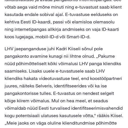
võtab aega vaid mõne minuti ning e-tuvastust saab klient
kasutada endale sobival ajal. E-tuvastuse eelduseks on
kehtiva Eesti ID-kaardi, passi või elamisloa olemasolu
ning internetipangas allkirja andmiseks on vaja ID-kaarti
koos lugejaga, mobiil-ID-d või Smart-ID-d.
LHV jaepanganduse juhi Kadri Kiiseli sõnul pole
pangakonto avamine kunagi nii lihtne olnud. „Pakume
nüüd põhimõtteliselt kõiki võimalusi LHV panga kliendiks
saamiseks. Lisaks uuele e-tuvastusele saab LHV
kliendiks hakata videotuvastuse teel, end koostööpartneri
juures, näiteks Selveris, identifitseerides või ka ise
pangakontorisse tulles. E-tuvastus on nendest selgelt
kõige kiirem võimalus. Mul on hea meel, et seadus
võimaldab nüüd Eesti turvalised identifitseerimisvahendid
kogu potentsiaali ulatuses kasutusele võtta,“ rääkis Kiisel.
„Meie jaoks on väga oluline klienditundmise põhimõtte