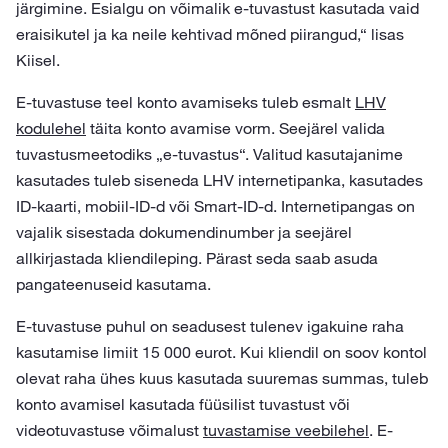
järgimine. Esialgu on võimalik e-tuvastust kasutada vaid
eraisikutel ja ka neile kehtivad mõned piirangud,“ lisas
Kiisel.
E-tuvastuse teel konto avamiseks tuleb esmalt
LHV
kodulehel
täita konto avamise vorm. Seejärel valida
tuvastusmeetodiks „e-tuvastus“. Valitud kasutajanime
kasutades tuleb siseneda LHV internetipanka, kasutades
ID-kaarti, mobiil-ID-d või Smart-ID-d. Internetipangas on
vajalik sisestada dokumendinumber ja seejärel
allkirjastada kliendileping. Pärast seda saab asuda
pangateenuseid kasutama.
E-tuvastuse puhul on seadusest tulenev igakuine raha
kasutamise limiit 15 000 eurot. Kui kliendil on soov kontol
olevat raha ühes kuus kasutada suuremas summas, tuleb
konto avamisel kasutada füüsilist tuvastust või
videotuvastuse võimalust
tuvastamise veebilehel
. E-