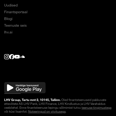
Uudised
Finantsportaal
Blogi
Teenuste seis
lhv.ai
LHV Group, Tartu mnt 2, 10145, Tallinn.
Oled finantsteenuseid pakkuvate
ettevõtete AS LHV Pank, LHV Finance, LHV Kindlustus ja LHV Varahaldus
veebilehel. Enne finantsteenuse lepingu sõlmimist tutvu
teenuse tingimustega
või küsi lisainfot.
Noteeringud on viivitusega
.