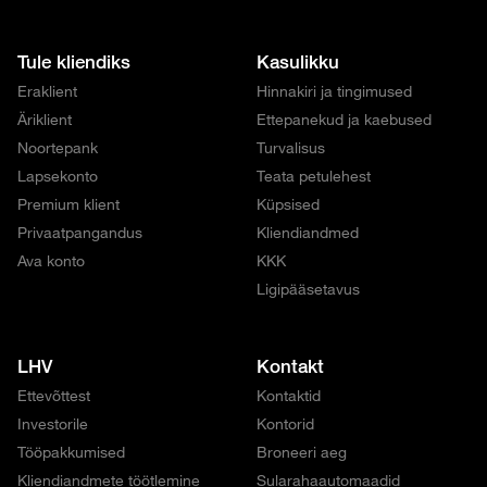
Tule kliendiks
Kasulikku
Eraklient
Hinnakiri ja tingimused
Äriklient
Ettepanekud ja kaebused
Noortepank
Turvalisus
Lapsekonto
Teata petulehest
Premium klient
Küpsised
Privaatpangandus
Kliendiandmed
Ava konto
KKK
Ligipääsetavus
LHV
Kontakt
Ettevõttest
Kontaktid
Investorile
Kontorid
Tööpakkumised
Broneeri aeg
Kliendiandmete töötlemine
Sularahaautomaadid