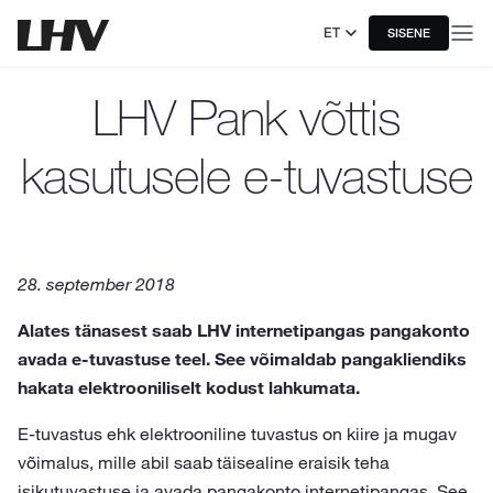
ET
SISENE
LHV Pank võttis
kasutusele e-tuvastuse
28. september 2018
Alates tänasest saab LHV internetipangas pangakonto
avada e-tuvastuse teel. See võimaldab pangakliendiks
hakata elektrooniliselt kodust lahkumata.
E-tuvastus ehk elektrooniline tuvastus on kiire ja mugav
võimalus, mille abil saab täisealine eraisik teha
isikutuvastuse ja avada pangakonto internetipangas. See