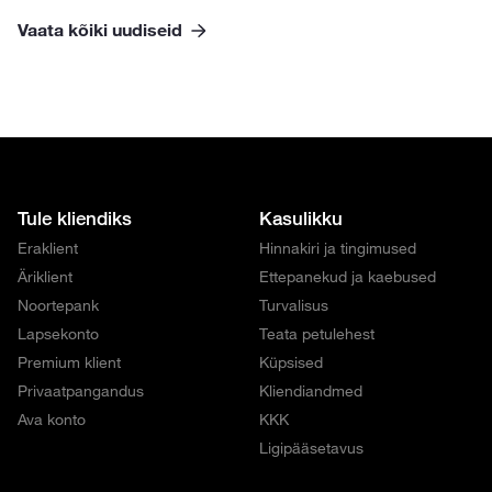
Vaata kõiki uudiseid
Tule kliendiks
Kasulikku
Eraklient
Hinnakiri ja tingimused
Äriklient
Ettepanekud ja kaebused
Noortepank
Turvalisus
Lapsekonto
Teata petulehest
Premium klient
Küpsised
Privaatpangandus
Kliendiandmed
Ava konto
KKK
Ligipääsetavus