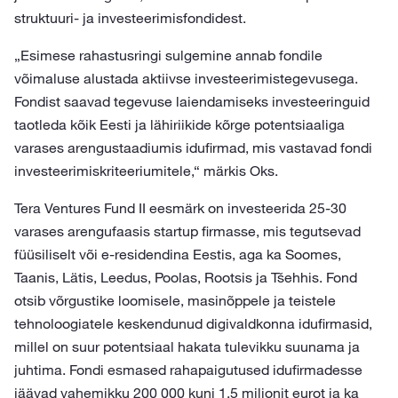
struktuuri- ja investeerimisfondidest.
„Esimese rahastusringi sulgemine annab fondile
võimaluse alustada aktiivse investeerimistegevusega.
Fondist saavad tegevuse laiendamiseks investeeringuid
taotleda kõik Eesti ja lähiriikide kõrge potentsiaaliga
varases arengustaadiumis idufirmad, mis vastavad fondi
investeerimiskriteeriumitele,“ märkis Oks.
Tera Ventures Fund II eesmärk on investeerida 25-30
varases arengufaasis startup firmasse, mis tegutsevad
füüsiliselt või e-residendina Eestis, aga ka Soomes,
Taanis, Lätis, Leedus, Poolas, Rootsis ja Tšehhis. Fond
otsib võrgustike loomisele, masinõppele ja teistele
tehnoloogiatele keskendunud digivaldkonna idufirmasid,
millel on suur potentsiaal hakata tulevikku suunama ja
juhtima. Fondi esmased rahapaigutused idufirmadesse
jäävad vahemikku 200 000 kuni 1,5 miljonit eurot ja ka