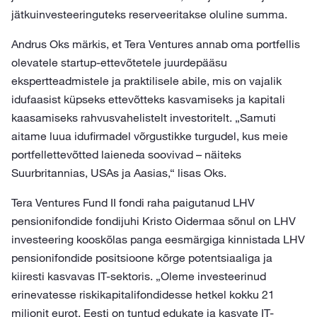
jätkuinvesteeringuteks reserveeritakse oluline summa.
Andrus Oks märkis, et Tera Ventures annab oma portfellis
olevatele startup-ettevõtetele juurdepääsu
ekspertteadmistele ja praktilisele abile, mis on vajalik
idufaasist küpseks ettevõtteks kasvamiseks ja kapitali
kaasamiseks rahvusvahelistelt investoritelt. „Samuti
aitame luua idufirmadel võrgustikke turgudel, kus meie
portfellettevõtted laieneda soovivad – näiteks
Suurbritannias, USAs ja Aasias,“ lisas Oks.
Tera Ventures Fund II fondi raha paigutanud LHV
pensionifondide fondijuhi Kristo Oidermaa sõnul on LHV
investeering kooskõlas panga eesmärgiga kinnistada LHV
pensionifondide positsioone kõrge potentsiaaliga ja
kiiresti kasvavas IT-sektoris. „Oleme investeerinud
erinevatesse riskikapitalifondidesse hetkel kokku 21
miljonit eurot. Eesti on tuntud edukate ja kasvate IT-