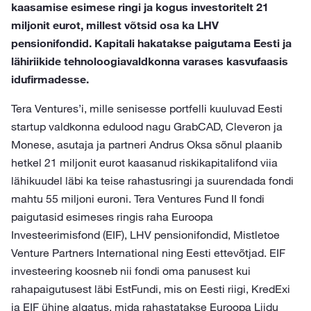
kaasamise esimese ringi ja kogus investoritelt 21
miljonit eurot, millest võtsid osa ka LHV
pensionifondid. Kapitali hakatakse paigutama Eesti ja
lähiriikide tehnoloogiavaldkonna varases kasvufaasis
idufirmadesse.
Tera Ventures’i, mille senisesse portfelli kuuluvad Eesti
startup valdkonna edulood nagu GrabCAD, Cleveron ja
Monese, asutaja ja partneri Andrus Oksa sõnul plaanib
hetkel 21 miljonit eurot kaasanud riskikapitalifond viia
lähikuudel läbi ka teise rahastusringi ja suurendada fondi
mahtu 55 miljoni euroni. Tera Ventures Fund II fondi
paigutasid esimeses ringis raha Euroopa
Investeerimisfond (EIF), LHV pensionifondid, Mistletoe
Venture Partners International ning Eesti ettevõtjad. EIF
investeering koosneb nii fondi oma panusest kui
rahapaigutusest läbi EstFundi, mis on Eesti riigi, KredExi
ja EIF ühine algatus, mida rahastatakse Euroopa Liidu