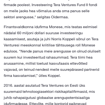
firmade poolest. Investeering Tera Ventures Fund II fondi
on meile jaoks hea võimalus anda oma panus selle
sektori arengusse," selgitas Oidermaa.
Finantsvaldkonna idufirma Monese, mis teatas eelmisel
nädalal 60 miljoni dollari suuruse investeeringu
kaasamisest, asutaja ja juhi Norris Koppeli sõnul on Tera
Venturesi meeskonnal kriitilise tähtsusega roll Monese
eduloos. “Nende panus meie arengusse on olnud oluliselt
suurem kui investeeritud rahasummad. Tera tiimi hea
arusaamine, millist toetust kasvufaasis ettevõtted
vajavad, on teinud nendest meile suurepärased partnerid
firma kasvatamisel,” ütles Koppel.
2016. aastal asutatud Tera Ventures on Eesti üks
suuremaid tehnoloogiasektori riskikapitalifirmasid, mis
juhib rahapaigutusi globaalse arengupotentsiaaliga
idufirmadesse. Ettevõte, mille kontorid paiknevad