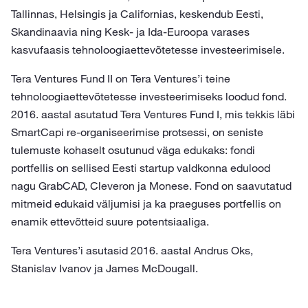
Tallinnas, Helsingis ja Californias, keskendub Eesti,
Skandinaavia ning Kesk- ja Ida-Euroopa varases
kasvufaasis tehnoloogiaettevõtetesse investeerimisele.
Tera Ventures Fund II on Tera Ventures’i teine
tehnoloogiaettevõtetesse investeerimiseks loodud fond.
2016. aastal asutatud Tera Ventures Fund I, mis tekkis läbi
SmartCapi re-organiseerimise protsessi, on seniste
tulemuste kohaselt osutunud väga edukaks: fondi
portfellis on sellised Eesti startup valdkonna edulood
nagu GrabCAD, Cleveron ja Monese. Fond on saavutatud
mitmeid edukaid väljumisi ja ka praeguses portfellis on
enamik ettevõtteid suure potentsiaaliga.
Tera Ventures’i asutasid 2016. aastal Andrus Oks,
Stanislav Ivanov ja James McDougall.