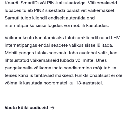
Kaardi, SmartID) või PIN-kalkulaatoriga. Väikemakseid
lubades tuleb PIN2 sisestada pärast viit väikemakset.
Samuti tuleb kliendil endiselt autentida end
internetipanka sisse logides või mobiili kasutades.
Väikemaksete kasutamiseks tuleb erakliendil need LHV
internetipangas endal seadete valikus sisse lülitada.
Mobiilipangas tuleks seevastu teha avalehel valik, kas
lihtsustatud väikemakseid lubada või mitte. Ühes
pangakanalis väikemaksete seadistamine mõjutab ka
teises kanalis tehtavaid makseid. Funktsionaalsust ei ole
võimalik kasutada noorematel kui 18-aastastel.
Vaata kõiki uudiseid