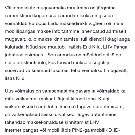
Väikemaksete mugavamaks muutmine on järgmine
samm kliendikogemuse parandamiseks ning seda
võimaldab Euroopa Liidu maksedirektiiv. „Seni oli meie
mobiilipangas makse info täitmine lahendatud äärmiselt
mugavalt, kuid makse kinnitamisel tuli kliendil ikkagi aega
kulutada. Nüüd see muutub,“ rääkis Erki Kilu, LHV Panga
juhatuse esimees. „See arendus on mõeldud eelkõige
neile eraklientidele, kes teevad makseid sageli ja
soovivad väiksemaid tasumisi teha võimalikult mugavalt,“
lisas Kilu.
Uus võimalus on varasemast mugavam ja võimaldab ka
mitu väiksemat makset järjest kiiresti teha. Kuigi
väikemakseid saab teha ilma n.ö tugeva autentimiseta,
on väikemaksed siiski turvalised. Tugev autentimine
tähendab maksekorralduse kinnitamist LHV
internetipangas või mobiiliäpis PIN2-ga (mobiil-ID, ID-