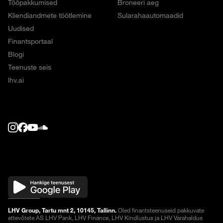
Tööpakkumised
Broneeri aeg
Kliendiandmete töötlemine
Sularahaautomaadid
Uudised
Finantsportaal
Blogi
Teenuste seis
lhv.ai
LHV Group, Tartu mnt 2, 10145, Tallinn.
Oled finantsteenuseid pakkuvate
ettevõtete AS LHV Pank, LHV Finance, LHV Kindlustus ja LHV Varahaldus