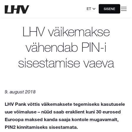
ET
SISENE
LHV väikemakse
vähendab PIN-i
sisestamise vaeva
9. august 2018
LHV Pank võttis väikemaksete tegemiseks kasutusele
uue võimaluse – nüüd saab eraklient kuni 30 eurosed
Euroopa maksed kanda saaja kontole mugavamalt,
PIN2 kinnitamiseks sisestamata.