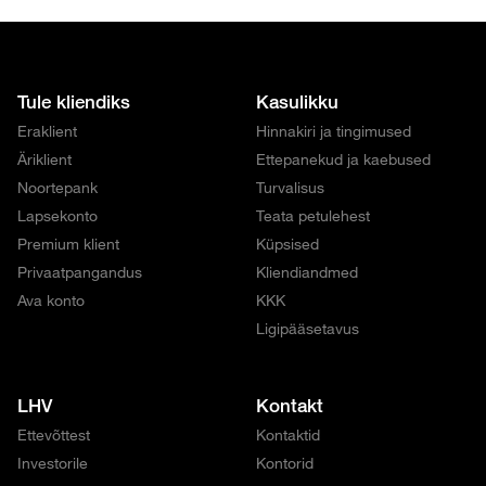
Tule kliendiks
Kasulikku
Eraklient
Hinnakiri ja tingimused
Äriklient
Ettepanekud ja kaebused
Noortepank
Turvalisus
Lapsekonto
Teata petulehest
Premium klient
Küpsised
Privaatpangandus
Kliendiandmed
Ava konto
KKK
Ligipääsetavus
LHV
Kontakt
Ettevõttest
Kontaktid
Investorile
Kontorid