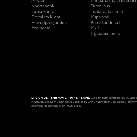
Äriklient
Ettepanekud ja kaebus
Noortepank
Turvalisus
Lapsekonto
Teata petulehest
Premium klient
Küpsised
Privaatpangandus
Kliendiandmed
Ava konto
KKK
Ligipääsetavus
LHV Group, Tartu mnt 2, 10145, Tallinn.
Oled finantsteenuseid pakkuvate 
Kindlustus ja LHV Varahaldus veebilehel. Enne finantsteenuse lepingu sõlmim
lisainfot.
Noteeringud on viivitusega
.