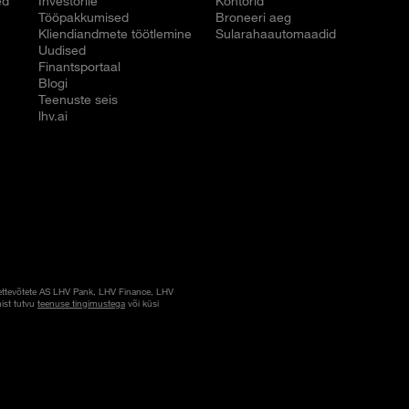
ed
Investorile
Kontorid
Tööpakkumised
Broneeri aeg
Kliendiandmete töötlemine
Sularahaautomaadid
Uudised
Finantsportaal
Blogi
Teenuste seis
lhv.ai
ettevõtete AS LHV Pank, LHV Finance, LHV
ist tutvu
teenuse tingimustega
või küsi