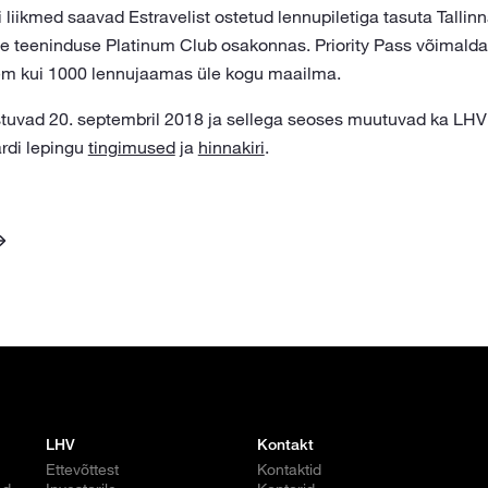
 liikmed saavad Estravelist ostetud lennupiletiga tasuta Talli
se teeninduse Platinum Club osakonnas. Priority Pass võimald
kem kui 1000 lennujaamas üle kogu maailma.
uvad 20. septembril 2018 ja sellega seoses muutuvad ka LH
rdi lepingu
tingimused
ja
hinnakiri
.
LHV
Kontakt
Ettevõttest
Kontaktid