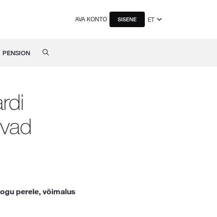
AVA KONTO
ET
SISENE
PENSION
rdi
uvad
kogu perele, võimalus