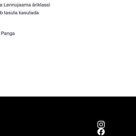
nna Lennujaama äriklassi
ab tasuta kasutada
V Panga