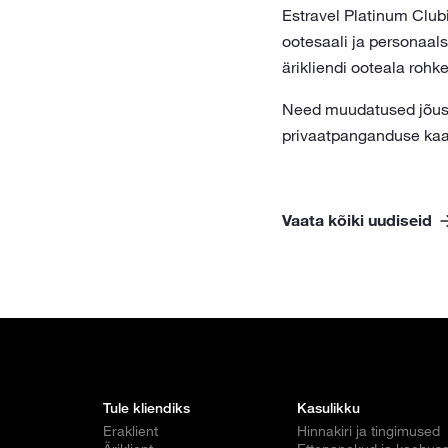
Estravel Platinum Clubi
ootesaali ja personaal
ärikliendi ooteala roh
Need muudatused jõust
privaatpanganduse kaa
Vaata kõiki uudiseid
Tule kliendiks
Kasulikku
Eraklient
Hinnakiri ja tingimused