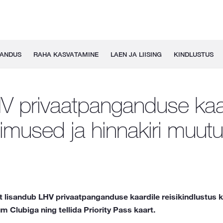
GANDUS
RAHA KASVATAMINE
LAEN JA LIISING
KINDLUSTUS
V privaatpanganduse kaa
gimused ja hinnakiri muut
t lisandub LHV privaatpanganduse kaardile reisikindlustus 
um Clubiga ning tellida Priority Pass kaart.