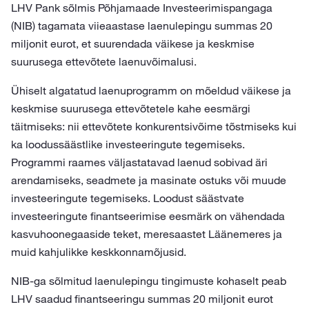
LHV Pank sõlmis Põhjamaade Investeerimispangaga
(NIB) tagamata viieaastase laenulepingu summas 20
miljonit eurot, et suurendada väikese ja keskmise
suurusega ettevõtete laenuvõimalusi.
Ühiselt algatatud laenuprogramm on mõeldud väikese ja
keskmise suurusega ettevõtetele kahe eesmärgi
täitmiseks: nii ettevõtete konkurentsivõime tõstmiseks kui
ka loodussäästlike investeeringute tegemiseks.
Programmi raames väljastatavad laenud sobivad äri
arendamiseks, seadmete ja masinate ostuks või muude
investeeringute tegemiseks. Loodust säästvate
investeeringute finantseerimise eesmärk on vähendada
kasvuhoonegaaside teket, meresaastet Läänemeres ja
muid kahjulikke keskkonnamõjusid.
NIB-ga sõlmitud laenulepingu tingimuste kohaselt peab
LHV saadud finantseeringu summas 20 miljonit eurot