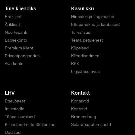
Tule kliendiks
Kasulikku
Eraklient
Hinnakiri ja tingimused
Äriklient
Ettepanekud ja kaebused
Noortepank
Turvalisus
Lapsekonto
Teata petulehest
Premium klient
Küpsised
Privaatpangandus
Kliendiandmed
Ava konto
KKK
Ligipääsetavus
LHV
Kontakt
Ettevõttest
Kontaktid
Investorile
Kontorid
Tööpakkumised
Broneeri aeg
Kliendiandmete töötlemine
Sularahaautomaadid
Uudised