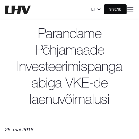
ET
SISENE
Parandame
Põhjamaade
Investeerimispanga
abiga VKE-de
laenuvõimalusi
25. mai 2018