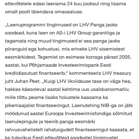
ettevõtetele edasi laenama 24 kuu jooksul ning lisama
omalt poolt täiendava omaosaluse.
„Laenuprogrammi tingimused on LHV Panga jaoks
soodsad, kuna laen on AS-i LHV Group garantiiga ja
tagamata ning muud tingimused ei sea panga jaoks
piiranguid ega kohustusi, mis erineks LHV sisemistest
eesmärkidest. Tegemist on esimese korraga pärast 2005.
aastat, kui Põhjamaade Investeerimispank Eesti
krediidiasutust finantseerib,“ kommenteeris LHV treasury
juht Juhan Peet. „Kuigi LHV likviidsuse tase on väga hea,
hakkas käesoleval aastal kehtima uus usaldusnormatiiv,
mille tõttu peame lisaks hoiustele kaasama ka
pikemaajalist finantseeringut. Laenutehing NIB-ga on jätk
möödunud aastal Euroopa Investeerimisfondiga sõlmitud
laenulepingule ja teenib panga eesmärki
rahvusvahelistelt rahaturgudelt finantseeringut kaasata, et
ka tulevikus Eesti ettevõtteid soodsatel tingimustel