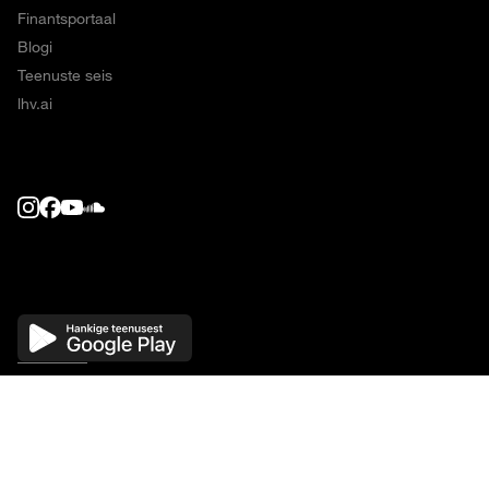
Finantsportaal
Blogi
Teenuste seis
lhv.ai
LHV Group, Tartu mnt 2, 10145, Tallinn.
Oled finantsteenuseid pakkuvate
ettevõtete AS LHV Pank, LHV Finance, LHV Kindlustus ja LHV Varahaldus
veebilehel. Enne finantsteenuse lepingu sõlmimist tutvu
teenuse tingimustega
või küsi lisainfot.
Noteeringud on viivitusega
.