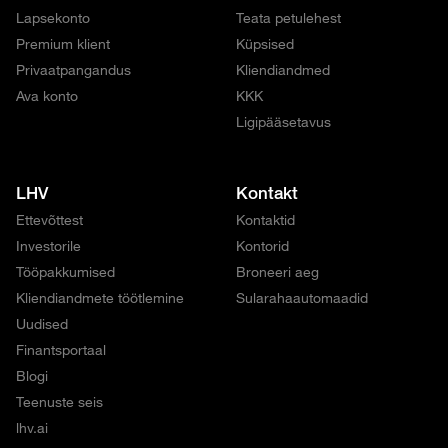
Lapsekonto
Teata petulehest
Premium klient
Küpsised
Privaatpangandus
Kliendiandmed
Ava konto
KKK
Ligipääsetavus
LHV
Kontakt
Ettevõttest
Kontaktid
Investorile
Kontorid
Tööpakkumised
Broneeri aeg
Kliendiandmete töötlemine
Sularahaautomaadid
Uudised
Finantsportaal
Blogi
Teenuste seis
lhv.ai