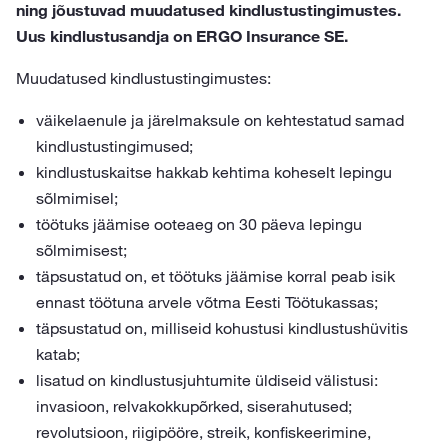
ning jõustuvad muudatused kindlustustingimustes.
Uus kindlustusandja on ERGO Insurance SE.
Muudatused kindlustustingimustes:
väikelaenule ja järelmaksule on kehtestatud samad
kindlustustingimused;
kindlustuskaitse hakkab kehtima koheselt lepingu
sõlmimisel;
töötuks jäämise ooteaeg on 30 päeva lepingu
sõlmimisest;
täpsustatud on, et töötuks jäämise korral peab isik
ennast töötuna arvele võtma Eesti Töötukassas;
täpsustatud on, milliseid kohustusi kindlustushüvitis
katab;
lisatud on kindlustusjuhtumite üldiseid välistusi:
invasioon, relvakokkupõrked, siserahutused;
revolutsioon, riigipööre, streik, konfiskeerimine,