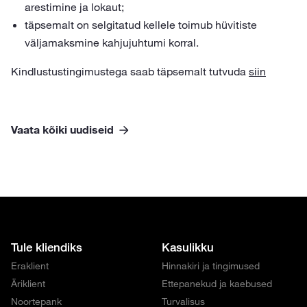
arestimine ja lokaut;
täpsemalt on selgitatud kellele toimub hüvitiste
väljamaksmine kahjujuhtumi korral.
Kindlustustingimustega saab täpsemalt tutvuda
siin
Vaata kõiki uudiseid
Tule kliendiks
Kasulikku
Eraklient
Hinnakiri ja tingimused
Äriklient
Ettepanekud ja kaebused
Noortepank
Turvalisus