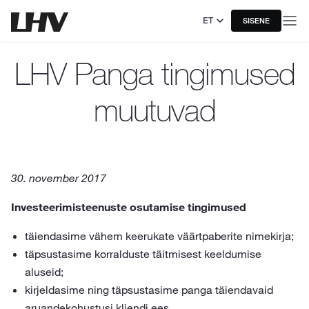
ET
SISENE
LHV Panga tingimused
muutuvad
30. november 2017
Investeerimisteenuste osutamise tingimused
täiendasime vähem keerukate väärtpaberite nimekirja;
täpsustasime korralduste täitmisest keeldumise
aluseid;
kirjeldasime ning täpsustasime panga täiendavaid
aruandekohustusi kliendi ees.