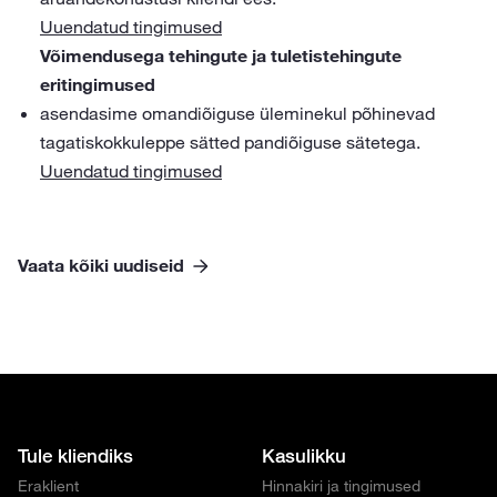
Uuendatud tingimused
Võimendusega tehingute ja tuletistehingute
eritingimused
asendasime omandiõiguse üleminekul põhinevad
tagatiskokkuleppe sätted pandiõiguse sätetega.
Uuendatud tingimused
Vaata kõiki uudiseid
Tule kliendiks
Kasulikku
Eraklient
Hinnakiri ja tingimused