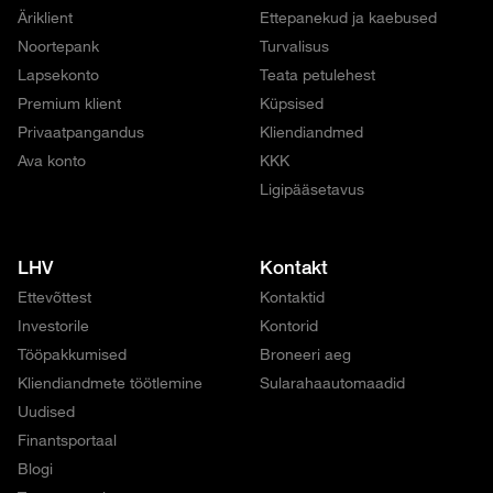
Äriklient
Ettepanekud ja kaebused
Noortepank
Turvalisus
Lapsekonto
Teata petulehest
Premium klient
Küpsised
Privaatpangandus
Kliendiandmed
Ava konto
KKK
Ligipääsetavus
LHV
Kontakt
Ettevõttest
Kontaktid
Investorile
Kontorid
Tööpakkumised
Broneeri aeg
Kliendiandmete töötlemine
Sularahaautomaadid
Uudised
Finantsportaal
Blogi