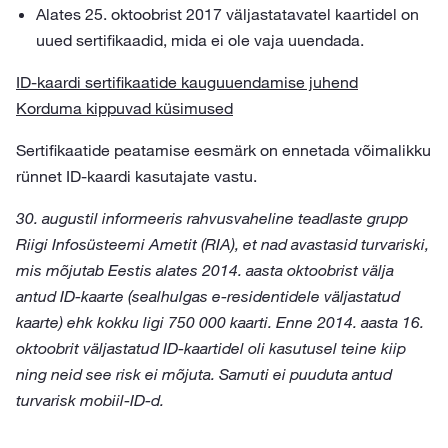
Alates 25. oktoobrist 2017 väljastatavatel kaartidel on
uued sertifikaadid, mida ei ole vaja uuendada.
ID-kaardi sertifikaatide kauguuendamise juhend
Korduma kippuvad küsimused
Sertifikaatide peatamise eesmärk on ennetada võimalikku
rünnet ID-kaardi kasutajate vastu.
30. augustil informeeris rahvusvaheline teadlaste grupp
Riigi Infosüsteemi Ametit (RIA), et nad avastasid turvariski,
mis mõjutab Eestis alates 2014. aasta oktoobrist välja
antud ID-kaarte (sealhulgas e-residentidele väljastatud
kaarte) ehk kokku ligi 750 000 kaarti. Enne 2014. aasta 16.
oktoobrit väljastatud ID-kaartidel oli kasutusel teine kiip
ning neid see risk ei mõjuta. Samuti ei puuduta antud
turvarisk mobiil-ID-d.