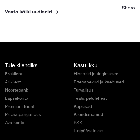
Share
Vaata kõiki uudiseid
Tule kliendiks
Kasulikku
Eraklient
Hinnakiri ja tingimused
Äriklient
Ettepanekud ja kaebused
Noortepank
Turvalisus
Lapsekonto
Teata petulehest
Premium klient
Küpsised
Privaatpangandus
Kliendiandmed
Ava konto
KKK
Ligipääsetavus