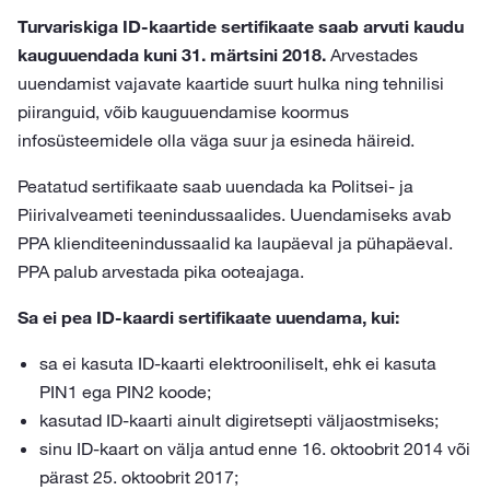
Turvariskiga ID-kaartide sertifikaate saab arvuti kaudu
kauguuendada kuni 31. märtsini 2018.
Arvestades
uuendamist vajavate kaartide suurt hulka ning tehnilisi
piiranguid, võib kauguuendamise koormus
infosüsteemidele olla väga suur ja esineda häireid.
Peatatud sertifikaate saab uuendada ka Politsei- ja
Piirivalveameti teenindussaalides. Uuendamiseks avab
PPA klienditeenindussaalid ka laupäeval ja pühapäeval.
PPA palub arvestada pika ooteajaga.
Sa ei pea ID-kaardi sertifikaate uuendama, kui:
sa ei kasuta ID-kaarti elektrooniliselt, ehk ei kasuta
PIN1 ega PIN2 koode;
kasutad ID-kaarti ainult digiretsepti väljaostmiseks;
sinu ID-kaart on välja antud enne 16. oktoobrit 2014 või
pärast 25. oktoobrit 2017;