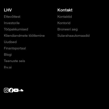
LHV
Kontakt
Ettevõttest
Kontaktid
Investorile
Kontorid
Tööpakkumised
Broneeri aeg
Kliendiandmete töötlemine
Sularahaautomaadid
Uudised
Finantsportaal
Blogi
Teenuste seis
lhv.ai