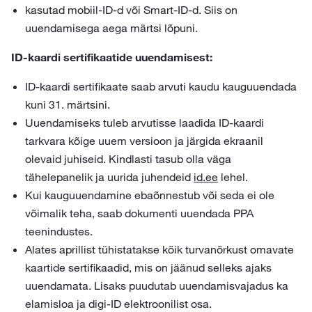
kasutad mobiil-ID-d või Smart-ID-d. Siis on
uuendamisega aega märtsi lõpuni.
ID-kaardi sertifikaatide uuendamisest:
ID-kaardi sertifikaate saab arvuti kaudu kauguuendada
kuni 31. märtsini.
Uuendamiseks tuleb arvutisse laadida ID-kaardi
tarkvara kõige uuem versioon ja järgida ekraanil
olevaid juhiseid. Kindlasti tasub olla väga
tähelepanelik ja uurida juhendeid
id.ee
lehel.
Kui kauguuendamine ebaõnnestub või seda ei ole
võimalik teha, saab dokumenti uuendada PPA
teenindustes.
Alates aprillist tühistatakse kõik turvanõrkust omavate
kaartide sertifikaadid, mis on jäänud selleks ajaks
uuendamata. Lisaks puudutab uuendamisvajadus ka
elamisloa ja digi-ID elektroonilist osa.