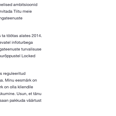
helised ambitsioonid
vitada Tiitu meie
angateenuste
 ta töötas alates 2014.
evatel infoturbega
ngateenuste turvalisuse
suurõppustel Locked
s reguleeritud
uga. Minu eesmärk on
k on olla kliendile
akkumine. Usun, et tänu
s saan pakkuda väärtust