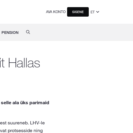
AVA KONTO
ET
SISENE
PENSION
t Hallas
 selle ala üks parimaid
jest suureneb. LHV-le
evat protsesside ning