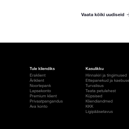
Vaata kõiki uudiseid
Tule kliendiks
Kasulikku
Eraklient
Hinnakiri ja tingimused
Äriklient
Ettepanekud ja kaebus
Noortepank
Turvalisus
Lapsekonto
Teata petulehest
Premium klient
Küpsised
Privaatpangandus
Kliendiandmed
Ava konto
KKK
Ligipääsetavus