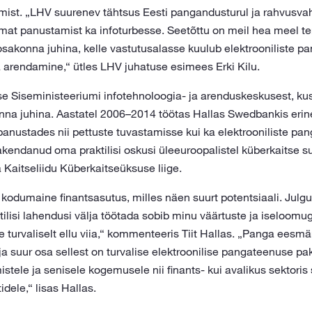
ist. „LHV suurenev tähtsus Eesti pangandusturul ja rahvusva
mat panustamist ka infoturbesse. Seetõttu on meil hea meel ter
akonna juhina, kelle vastutusalasse kuulub elektrooniliste p
a arendamine,“ ütles LHV juhatuse esimees Erki Kilu.
se Siseministeeriumi infotehnoloogia- ja arenduskeskusest, kus
nna juhina. Aastatel 2006–2014 töötas Hallas Swedbankis erin
panustades nii pettuste tuvastamisse kui ka elektrooniliste pa
akendanud oma praktilisi oskusi üleeuroopalistel küberkaitse 
a Kaitseliidu Küberkaitseüksuse liige.
 kodumaine finantsasutus, milles näen suurt potentsiaali. Julgu
ilisi lahendusi välja töötada sobib minu väärtuste ja iseloom
 turvaliselt ellu viia,“ kommenteeris Tiit Hallas. „Panga eesmär
ja suur osa sellest on turvalise elektroonilise pangateenuse p
istele ja senisele kogemusele nii finants- kui avalikus sektori
idele,“ lisas Hallas.