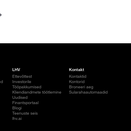
LHV
Kontakt
Ettevõttest
Kontaktid
ed
Investorile
Kontorid
Tööpakkumised
Broneeri aeg
Kliendiandmete töötlemine
Sularahaautomaadid
Uudised
Finantsportaal
Blogi
Teenuste seis
lhv.ai