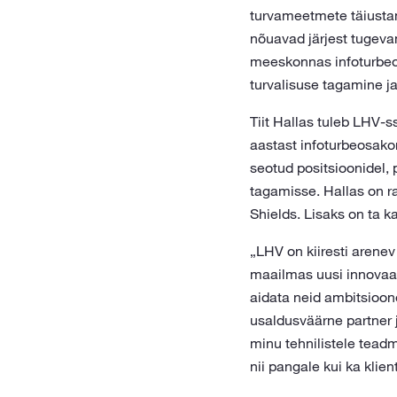
turvameetmete täiustam
nõuavad järjest tugeva
meeskonnas infoturbeos
turvalisuse tagamine j
Tiit Hallas tuleb LHV-s
aastast infoturbeosako
seotud positsioonidel, 
tagamisse. Hallas on r
Shields. Lisaks on ta k
„LHV on kiiresti arenev
maailmas uusi innovaat
aidata neid ambitsioone
usaldusväärne partner 
minu tehnilistele teadm
nii pangale kui ka klient