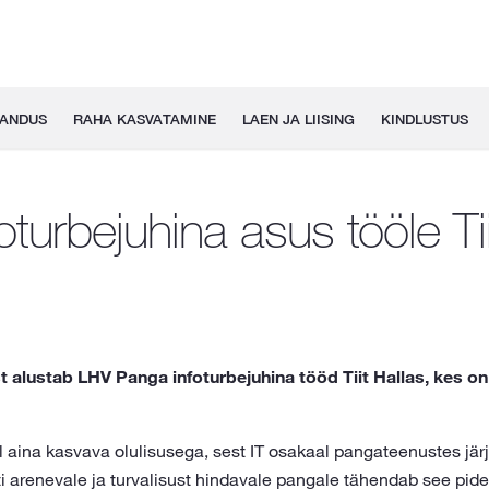
GANDUS
RAHA KASVATAMINE
LAEN JA LIISING
KINDLUSTUS
oturbejuhina asus tööle Tii
t alustab LHV Panga infoturbejuhina tööd Tiit Hallas, kes on
l aina kasvava olulisusega, sest IT osakaal pangateenustes jär
ti arenevale ja turvalisust hindavale pangale tähendab see pid