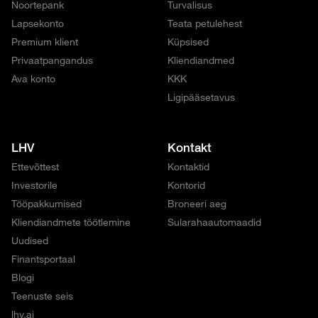
Noortepank
Turvalisus
Lapsekonto
Teata petulehest
Premium klient
Küpsised
Privaatpangandus
Kliendiandmed
Ava konto
KKK
Ligipääsetavus
LHV
Kontakt
Ettevõttest
Kontaktid
Investorile
Kontorid
Tööpakkumised
Broneeri aeg
Kliendiandmete töötlemine
Sularahaautomaadid
Uudised
Finantsportaal
Blogi
Teenuste seis
lhv.ai