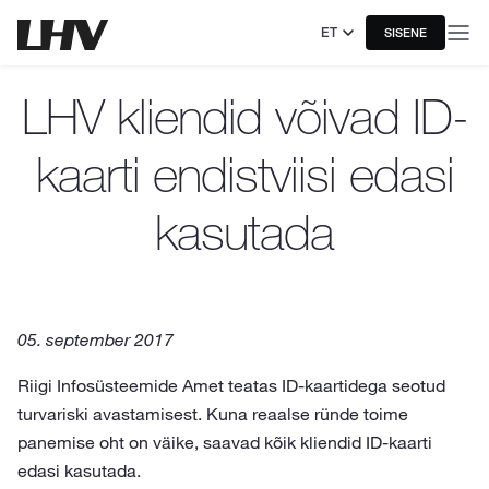
ET
SISENE
LHV kliendid võivad ID-
kaarti endistviisi edasi
kasutada
05. september 2017
Riigi Infosüsteemide Amet teatas ID-kaartidega seotud
turvariski avastamisest. Kuna reaalse ründe toime
panemise oht on väike, saavad kõik kliendid ID-kaarti
edasi kasutada.