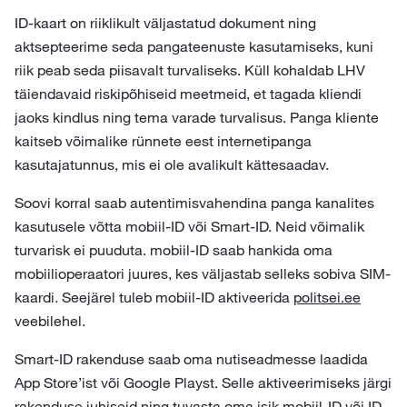
ID-kaart on riiklikult väljastatud dokument ning
aktsepteerime seda pangateenuste kasutamiseks, kuni
riik peab seda piisavalt turvaliseks. Küll kohaldab LHV
täiendavaid riskipõhiseid meetmeid, et tagada kliendi
jaoks kindlus ning tema varade turvalisus. Panga kliente
kaitseb võimalike rünnete eest internetipanga
kasutajatunnus, mis ei ole avalikult kättesaadav.
Soovi korral saab autentimisvahendina panga kanalites
kasutusele võtta mobiil-ID või Smart-ID. Neid võimalik
turvarisk ei puuduta. mobiil-ID saab hankida oma
mobiilioperaatori juures, kes väljastab selleks sobiva SIM-
kaardi. Seejärel tuleb mobiil-ID aktiveerida
politsei.ee
veebilehel.
Smart-ID rakenduse saab oma nutiseadmesse laadida
App Store’ist või Google Playst. Selle aktiveerimiseks järgi
rakenduse juhiseid ning tuvasta oma isik mobiil-ID või ID-