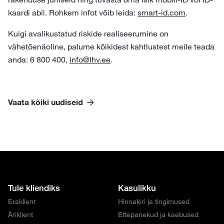
kaardi abil. Rohkem infot võib leida:
smart-id.com
.
Kuigi avalikustatud riskide realiseerumine on
vähetõenäoline, palume kõikidest kahtlustest meile teada
anda: 6 800 400,
info@lhv.ee
.
Vaata kõiki uudiseid
Tule kliendiks
Kasulikku
Eraklient
Hinnakiri ja tingimused
Äriklient
Ettepanekud ja kaebused