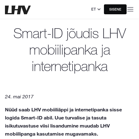
ET
SISENE
Smart-ID jõudis LHV
mobiilipanka ja
internetipanka
24. mai 2017
Nüüd saab LHV mobiiliäppi ja internetipanka sisse
logida Smart-ID abil. Uue turvalise ja tasuta
isikutuvastuse viisi lisandumine muudab LHV
mobiilipanga kasutamise mugavamaks.