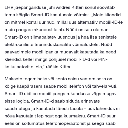
LHV jaepanganduse juhi Andres Kitteri sõnul soovitab
tema kõigile Smart-ID kasutusele võtmist. „Meie kliendid
on mitmel korral uurinud, millal uus alternatiiv mobiil-ID-le
meie pangas rakendust leiab. Nüüd on see olemas.
Smart-ID on silmapaistev uuendus ja hea lisa senistele
elektrooniliste teeninduskanalite võimalustele. Nüüd
saavad meie mobiilipanka mugavalt kasutada ka need
kliendid, kellel mingil põhjusel mobiil-ID-d või PIN-
kalkulaatorit ei ole,“ rääkis Kitter.
Maksete tegemiseks või konto seisu vaatamiseks on
kõige käepärasem seade mobiiltelefon või tahvelarvuti.
Smart-ID abil on mobiilipanga rakendusse väga mugav
sisse logida. Smart-ID-d saab siduda erinevate
seadmetega ja kasutada täiesti tasuta – uus lahendus ei
nõua kasutajalt lepingut ega kuumaksu. Smart-ID suur
eelis on sõltumatus telefonioperaatorist ja seega saab