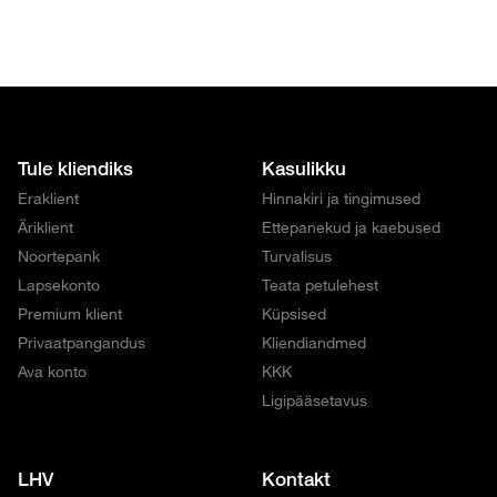
Tule kliendiks
Kasulikku
Eraklient
Hinnakiri ja tingimused
Äriklient
Ettepanekud ja kaebused
Noortepank
Turvalisus
Lapsekonto
Teata petulehest
Premium klient
Küpsised
Privaatpangandus
Kliendiandmed
Ava konto
KKK
Ligipääsetavus
LHV
Kontakt