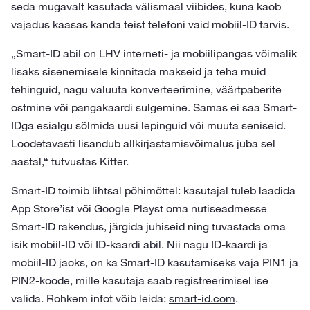
seda mugavalt kasutada välismaal viibides, kuna kaob
vajadus kaasas kanda teist telefoni vaid mobiil-ID tarvis.
„Smart-ID abil on LHV interneti- ja mobiilipangas võimalik
lisaks sisenemisele kinnitada makseid ja teha muid
tehinguid, nagu valuuta konverteerimine, väärtpaberite
ostmine või pangakaardi sulgemine. Samas ei saa Smart-
IDga esialgu sõlmida uusi lepinguid või muuta seniseid.
Loodetavasti lisandub allkirjastamisvõimalus juba sel
aastal,“ tutvustas Kitter.
Smart-ID toimib lihtsal põhimõttel: kasutajal tuleb laadida
App Store’ist või Google Playst oma nutiseadmesse
Smart-ID rakendus, järgida juhiseid ning tuvastada oma
isik mobiil-ID või ID-kaardi abil. Nii nagu ID-kaardi ja
mobiil-ID jaoks, on ka Smart-ID kasutamiseks vaja PIN1 ja
PIN2-koode, mille kasutaja saab registreerimisel ise
valida. Rohkem infot võib leida:
smart-id.com
.