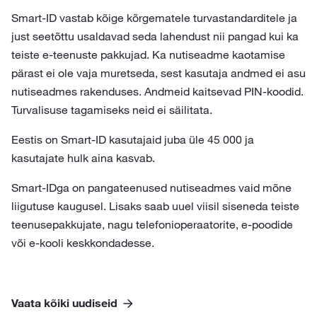
Smart-ID vastab kõige kõrgematele turvastandarditele ja
just seetõttu usaldavad seda lahendust nii pangad kui ka
teiste e-teenuste pakkujad. Ka nutiseadme kaotamise
pärast ei ole vaja muretseda, sest kasutaja andmed ei asu
nutiseadmes rakenduses. Andmeid kaitsevad PIN-koodid.
Turvalisuse tagamiseks neid ei säilitata.
Eestis on Smart-ID kasutajaid juba üle 45 000 ja
kasutajate hulk aina kasvab.
Smart-IDga on pangateenused nutiseadmes vaid mõne
liigutuse kaugusel. Lisaks saab uuel viisil siseneda teiste
teenusepakkujate, nagu telefonioperaatorite, e-poodide
või e-kooli keskkondadesse.
Vaata kõiki uudiseid