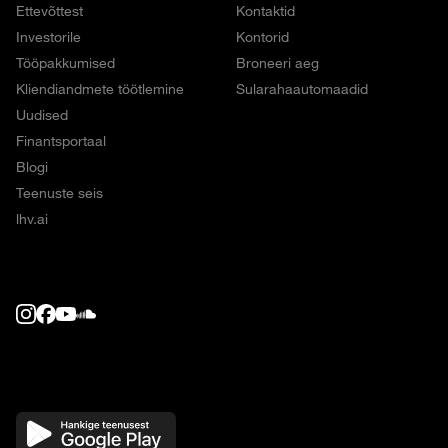
Ettevõttest
Kontaktid
Investorile
Kontorid
Tööpakkumised
Broneeri aeg
Kliendiandmete töötlemine
Sularahaautomaadid
Uudised
Finantsportaal
Blogi
Teenuste seis
lhv.ai