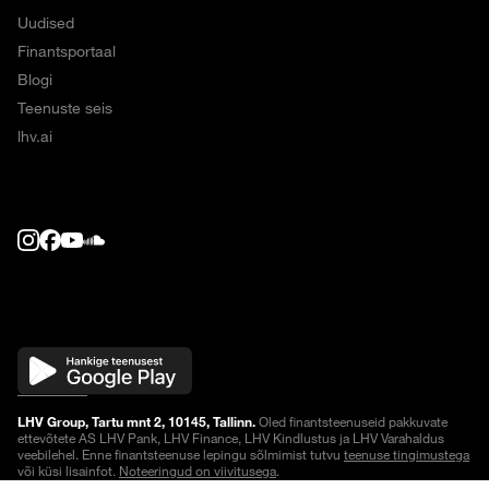
Uudised
Finantsportaal
Blogi
Teenuste seis
lhv.ai
LHV Group, Tartu mnt 2, 10145, Tallinn.
Oled finantsteenuseid pakkuvate
ettevõtete AS LHV Pank, LHV Finance, LHV Kindlustus ja LHV Varahaldus
veebilehel. Enne finantsteenuse lepingu sõlmimist tutvu
teenuse tingimustega
või küsi lisainfot.
Noteeringud on viivitusega
.