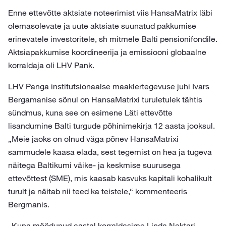
Enne ettevõtte aktsiate noteerimist viis HansaMatrix läbi
olemasolevate ja uute aktsiate suunatud pakkumise
erinevatele investoritele, sh mitmele Balti pensionifondile.
Aktsiapakkumise koordineerija ja emissiooni globaalne
korraldaja oli LHV Pank.
LHV Panga institutsionaalse maaklertegevuse juhi Ivars
Bergamanise sõnul on HansaMatrixi turuletulek tähtis
sündmus, kuna see on esimene Läti ettevõtte
lisandumine Balti turgude põhinimekirja 12 aasta jooksul.
„Meie jaoks on olnud väga põnev HansaMatrixi
sammudele kaasa elada, sest tegemist on hea ja tugeva
näitega Baltikumi väike- ja keskmise suurusega
ettevõttest (SME), mis kaasab kasvuks kapitali kohalikult
turult ja näitab nii teed ka teistele,“ kommenteeris
Bergmanis.
„Kuna möödunud aastal korraldasime Linda Nektari