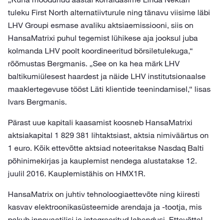
tuleku First North alternatiivturule ning tänavu viisime läbi
LHV Groupi esmase avaliku aktsiaemissiooni, siis on
HansaMatrixi puhul tegemist lühikese aja jooksul juba
kolmanda LHV poolt koordineeritud börsiletulekuga,“
rõõmustas Bergmanis. „See on ka hea märk LHV
baltikumiülesest haardest ja näide LHV institutsionaalse
maaklertegevuse tööst Läti klientide teenindamisel,“ lisas
Ivars Bergmanis.
Pärast uue kapitali kaasamist koosneb HansaMatrixi
aktsiakapital 1 829 381 lihtaktsiast, aktsia nimiväärtus on
1 euro. Kõik ettevõtte aktsiad noteeritakse Nasdaq Balti
põhinimekirjas ja kauplemist nendega alustatakse 12.
juulil 2016. Kauplemistähis on HMX1R.
HansaMatrix on juhtiv tehnoloogiaettevõte ning kiiresti
kasvav elektroonikasüsteemide arendaja ja -tootja, mis
pakub innovaatilisi ja integreeritud lahendusi. Ettevõttel