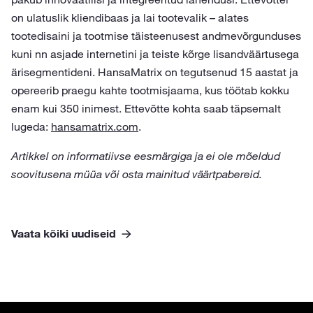
on ulatuslik kliendibaas ja lai tootevalik – alates
tootedisaini ja tootmise täisteenusest andmevõrgunduses
kuni nn asjade internetini ja teiste kõrge lisandväärtusega
ärisegmentideni. HansaMatrix on tegutsenud 15 aastat ja
opereerib praegu kahte tootmisjaama, kus töötab kokku
enam kui 350 inimest. Ettevõtte kohta saab täpsemalt
lugeda:
hansamatrix.com
.
Artikkel on informatiivse eesmärgiga ja ei ole mõeldud
soovitusena müüa või osta mainitud väärtpabereid.
Vaata kõiki uudiseid