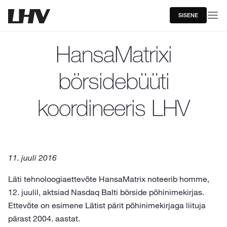
SISENE
HansaMatrixi
börsidebüüti
koordineeris LHV
11. juuli 2016
Läti tehnoloogiaettevõte HansaMatrix noteerib homme,
12. juulil, aktsiad Nasdaq Balti börside põhinimekirjas.
Ettevõte on esimene Lätist pärit põhinimekirjaga liituja
pärast 2004. aastat.