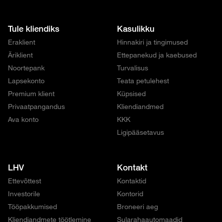
Tule kliendiks
Kasulikku
Eraklient
Hinnakiri ja tingimused
Äriklient
Ettepanekud ja kaebused
Noortepank
Turvalisus
Lapsekonto
Teata petulehest
Premium klient
Küpsised
Privaatpangandus
Kliendiandmed
Ava konto
KKK
Ligipääsetavus
LHV
Kontakt
Ettevõttest
Kontaktid
Investorile
Kontorid
Tööpakkumised
Broneeri aeg
Kliendiandmete töötlemine
Sularahaautomaadid