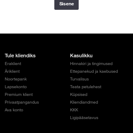
Sisene
Tule kliendiks
Kasulikku
Eraklient
Hinnakiri ja tingimused
Äriklient
Ettepanekud ja kaebused
Noortepank
Turvalisus
Lapsekonto
Teata petulehest
Premium klient
Küpsised
Privaatpangandus
Kliendiandmed
Ava konto
KKK
Ligipääsetavus