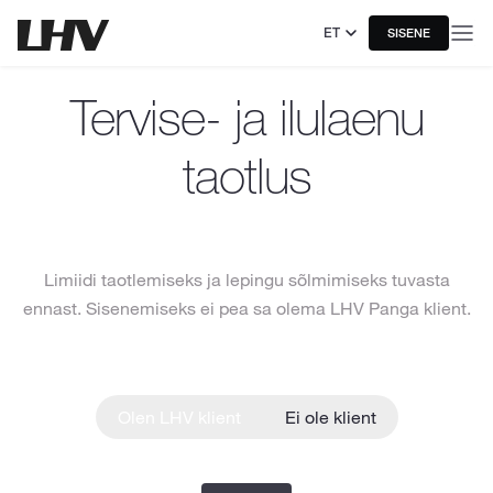
ET
SISENE
Tervise- ja ilulaenu
taotlus
Limiidi taotlemiseks ja lepingu sõlmimiseks tuvasta
ennast. Sisenemiseks ei pea sa olema LHV Panga klient.
Olen LHV klient
Ei ole klient