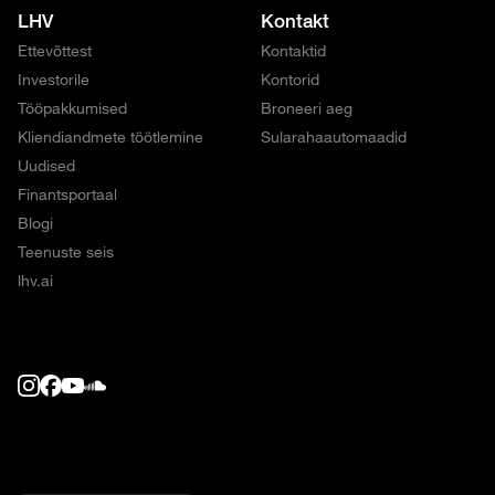
LHV
Kontakt
Ettevõttest
Kontaktid
Investorile
Kontorid
Tööpakkumised
Broneeri aeg
Kliendiandmete töötlemine
Sularahaautomaadid
Uudised
Finantsportaal
Blogi
Teenuste seis
lhv.ai