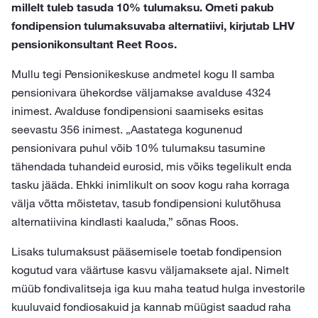
millelt tuleb tasuda 10% tulumaksu. Ometi pakub
fondipension tulumaksuvaba alternatiivi, kirjutab LHV
pensionikonsultant Reet Roos.
Mullu tegi Pensionikeskuse andmetel kogu II samba
pensionivara ühekordse väljamakse avalduse 4324
inimest. Avalduse fondipensioni saamiseks esitas
seevastu 356 inimest. „Aastatega kogunenud
pensionivara puhul võib 10% tulumaksu tasumine
tähendada tuhandeid eurosid, mis võiks tegelikult enda
tasku jääda. Ehkki inimlikult on soov kogu raha korraga
välja võtta mõistetav, tasub fondipensioni kulutõhusa
alternatiivina kindlasti kaaluda,” sõnas Roos.
Lisaks tulumaksust pääsemisele toetab fondipension
kogutud vara väärtuse kasvu väljamaksete ajal. Nimelt
müüb fondivalitseja iga kuu maha teatud hulga investorile
kuuluvaid fondiosakuid ja kannab müügist saadud raha