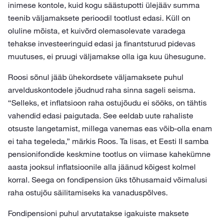
inimese kontole, kuid kogu säästupotti ülejääv summa
teenib väljamaksete perioodil tootlust edasi. Küll on
oluline mõista, et kuivõrd olemasolevate varadega
tehakse investeeringuid edasi ja finantsturud pidevas
muutuses, ei pruugi väljamakse olla iga kuu ühesugune.
Roosi sõnul jääb ühekordsete väljamaksete puhul
arvelduskontodele jõudnud raha sinna sageli seisma.
“Selleks, et inflatsioon raha ostujõudu ei sööks, on tähtis
vahendid edasi paigutada. See eeldab uute rahaliste
otsuste langetamist, millega vanemas eas võib-olla enam
ei taha tegeleda,” märkis Roos. Ta lisas, et Eesti II samba
pensionifondide keskmine tootlus on viimase kahekümne
aasta jooksul inflatsioonile alla jäänud kõigest kolmel
korral. Seega on fondipension üks tõhusamaid võimalusi
raha ostujõu säilitamiseks ka vanaduspõlves.
Fondipensioni puhul arvutatakse igakuiste maksete