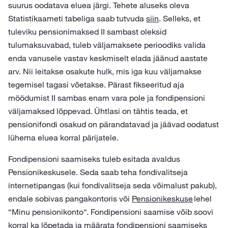
suurus oodatava eluea järgi. Tehete aluseks oleva
Statistikaameti tabeliga saab tutvuda
siin
. Selleks, et
tuleviku pensionimaksed II sambast oleksid
tulumaksuvabad, tuleb väljamaksete perioodiks valida
enda vanusele vastav keskmiselt elada jäänud aastate
arv. Nii leitakse osakute hulk, mis iga kuu väljamakse
tegemisel tagasi võetakse. Pärast fikseeritud aja
möödumist II sambas enam vara pole ja fondipensioni
väljamaksed lõppevad. Ühtlasi on tähtis teada, et
pensionifondi osakud on pärandatavad ja jäävad oodatust
lühema eluea korral pärijatele.
Fondipensioni saamiseks tuleb esitada avaldus
Pensionikeskusele. Seda saab teha fondivalitseja
internetipangas (kui fondivalitseja seda võimalust pakub),
endale sobivas pangakontoris või
Pensionikeskuse
lehel
“Minu pensionikonto“. Fondipensioni saamise võib soovi
korral ka lõpetada ja määrata fondipensioni saamiseks