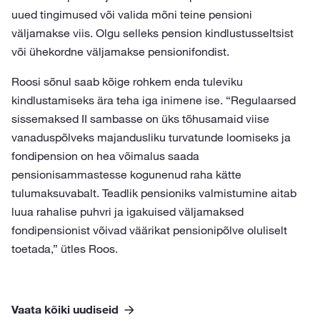
uued tingimused või valida mõni teine pensioni
väljamakse viis. Olgu selleks pension kindlustusseltsist
või ühekordne väljamakse pensionifondist.
Roosi sõnul saab kõige rohkem enda tuleviku
kindlustamiseks ära teha iga inimene ise. “Regulaarsed
sissemaksed II sambasse on üks tõhusamaid viise
vanaduspõlveks majandusliku turvatunde loomiseks ja
fondipension on hea võimalus saada
pensionisammastesse kogunenud raha kätte
tulumaksuvabalt. Teadlik pensioniks valmistumine aitab
luua rahalise puhvri ja igakuised väljamaksed
fondipensionist võivad väärikat pensionipõlve oluliselt
toetada,” ütles Roos.
Vaata kõiki uudiseid