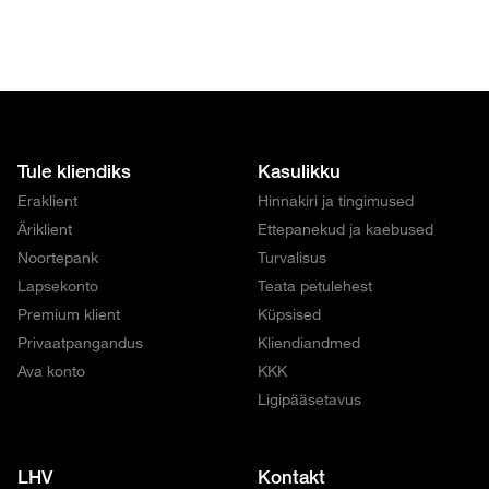
Tule kliendiks
Kasulikku
Eraklient
Hinnakiri ja tingimused
Äriklient
Ettepanekud ja kaebused
Noortepank
Turvalisus
Lapsekonto
Teata petulehest
Premium klient
Küpsised
Privaatpangandus
Kliendiandmed
Ava konto
KKK
Ligipääsetavus
LHV
Kontakt