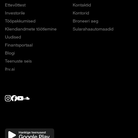
Ettevõttest
Kontaktid
Investorile
Kontorid
Tööpakkumised
Broneeri aeg
Kliendiandmete töötlemine
Sularahaautomaadid
Uudised
Finantsportaal
Blogi
Teenuste seis
lhv.ai