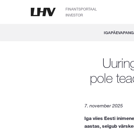
FINANTSPORTAAL
INVESTOR
IGAPÄEVAPAN
Uuring
pole tea
7. november 2025
Iga viies Eesti inime
aastas, selgub värskes