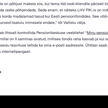
ile on põhjust maksta siis, kui tema töö loob kliendile päriselt l
eda raske põhjendada. Seda enam, et näiteks LHV PIK-is on ind
ks korda madalamad tasud kui Eesti pensionifondides. See võib 
osid lisatulu inimesele endale,” tõi Vallistu välja.
b lihtsalt kontrollida Pensionikeskuse veebilehel “
Minu pensio
millal on II sammas avatud, millises fondis raha kasvab ja kui s
seisu teavituse tellida ka oma e-posti aadressile. Ühtlasi saab
internetipangast.