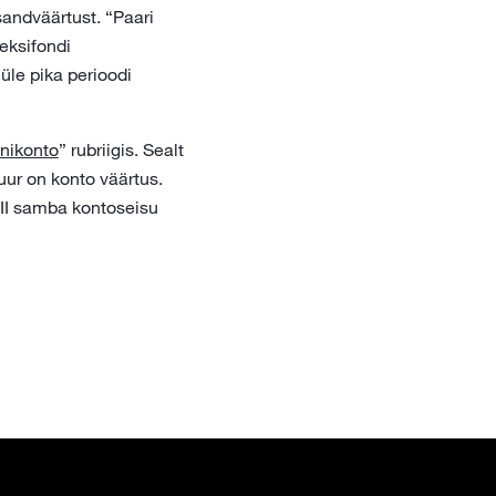
isandväärtust. “Paari
eksifondi
üle pika perioodi
nikonto
” rubriigis. Sealt
uur on konto väärtus.
 II samba kontoseisu