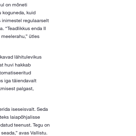
hul on mõneti
u koguneda, kuid
 inimestel regulaarselt
a. “Teadlikkus enda II
 meelerahu,” ütles
kavad lähitulevikus
at huvi hakkab
utomatiseeritud
s iga täiendavalt
kmisest palgast,
erida iseseisvalt. Seda
teks laiapõhjalisse
ndatud teenust. Tegu on
eada,” avas Vallistu.