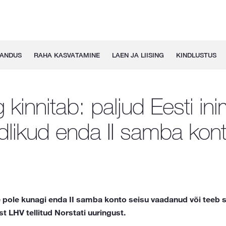
GANDUS
RAHA KASVATAMINE
LAEN JA LIISING
KINDLUSTUS
 kinnitab: paljud Eesti i
dlikud enda II samba kon
ne pole kunagi enda II samba konto seisu vaadanud või teeb
t LHV tellitud Norstati uuringust.