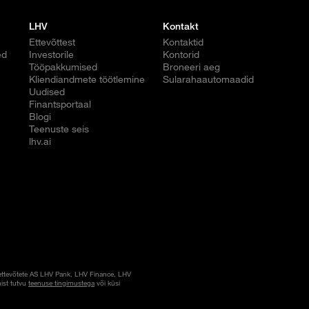
LHV
Kontakt
Ettevõttest
Kontaktid
ed
Investorile
Kontorid
Tööpakkumised
Broneeri aeg
Kliendiandmete töötlemine
Sularahaautomaadid
Uudised
Finantsportaal
Blogi
Teenuste seis
lhv.ai
ettevõtete AS LHV Pank, LHV Finance, LHV
ist tutvu
teenuse tingimustega
või küsi