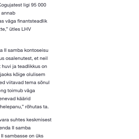
gujatest ligi 95 000
s annab
s väga finantsteadlik
te,” ütles LHV
da II samba kontoseisu
 osalenutest, et neil
 huvi ja teadlikkus on
jaoks kõige olulisem
sed viitavad tema sõnul
reng toimub väga
ienevad käärid
helepanu,” rõhutas ta.
vara suhtes keskmisest
enda II samba
 II sambasse on üks