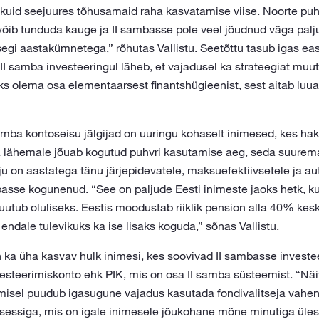
 kuid seejuures tõhusamaid raha kasvatamise viise. Noorte pu
võib tunduda kauge ja II sambasse pole veel jõudnud väga palj
segi aastakümnetega,” rõhutas Vallistu. Seetõttu tasub igas eas
I samba investeeringul läheb, et vajadusel ka strateegiat muut
 olema osa elementaarsest finantshügieenist, sest aitab luua
amba kontoseisu jälgijad on uuringu kohaselt inimesed, kes hak
a lähemale jõuab kogutud puhvri kasutamise aeg, seda suurem
ju on aastatega tänu järjepidevatele, maksuefektiivsetele ja a
asse kogunenud. “See on paljude Eesti inimeste jaoks hetk, ku
utub oluliseks. Eestis moodustab riiklik pension alla 40% kes
 endale tulevikuks ka ise lisaks koguda,” sõnas Vallistu.
 on ka üha kasvav hulk inimesi, kes soovivad II sambasse investe
esteerimiskonto ehk PIK, mis on osa II samba süsteemist. “Näi
imisel puudub igasugune vajadus kasutada fondivalitseja vahe
ssiga, mis on igale inimesele jõukohane mõne minutiga üles s