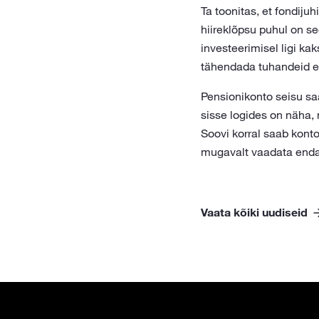
Ta toonitas, et fondijuh
hiireklõpsu puhul on s
investeerimisel ligi ka
tähendada tuhandeid eur
Pensionikonto seisu saa
sisse logides on näha, 
Soovi korral saab konto
mugavalt vaadata enda 
Vaata kõiki uudiseid