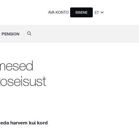
AVA KONTO
ET
SISENE
PENSION
nimesed
toseisust
 seda harvem kui kord