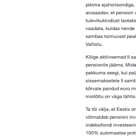
pikima ajahorisondiga,
arusaadav, et pension 
tulevikukindlust laotak
vaadata, kuidas nende I
sambas toimuvast peaks
Vallistu.
Kõige aktiivsemad II s
pensionile jääma. Mid
pakkuma seegi, kui pal
sissemaksetele II samb
kõrvale pandud euro mu
mistõttu on väga tähtis
Ta tõi välja, et Eestis
võimaldab pensioni inv
indeksifondi investeer
100% automaatse protse