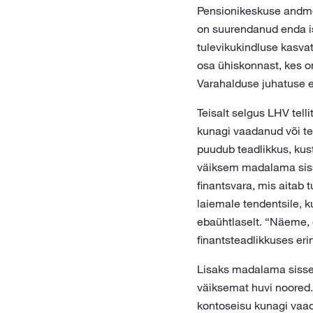
Pensionikeskuse andmet
on suurendanud enda is
tulevikukindluse kasvat
osa ühiskonnast, kes on
Varahalduse juhatuse
Teisalt selgus LHV tell
kunagi vaadanud või te
puudub teadlikkus, kust
väiksem madalama sisse
finantsvara, mis aitab 
laiemale tendentsile, k
ebaühtlaselt. “Näeme, 
finantsteadlikkuses eri
Lisaks madalama sisse
väiksemat huvi noored
kontoseisu kunagi vaad