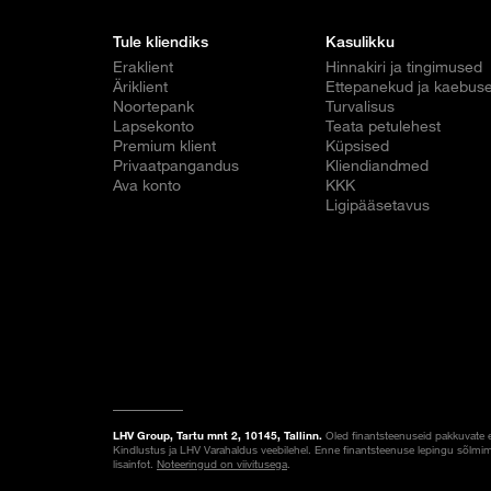
Tule kliendiks
Kasulikku
Eraklient
Hinnakiri ja tingimused
Äriklient
Ettepanekud ja kaebus
Noortepank
Turvalisus
Lapsekonto
Teata petulehest
Premium klient
Küpsised
Privaatpangandus
Kliendiandmed
Ava konto
KKK
Ligipääsetavus
LHV Group, Tartu mnt 2, 10145, Tallinn.
Oled finantsteenuseid pakkuvate 
Kindlustus ja LHV Varahaldus veebilehel. Enne finantsteenuse lepingu sõlmim
lisainfot.
Noteeringud on viivitusega
.