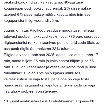
peaksid kõik kindlasti ka kasutama. 40-aastase
kogumisperioodi jooksul suurendab 2% sissemakse
asemel 6% sissemakse määra kasutamine inimese
kogupensionit ligi veerandi võrra.
Juunis kinnitas Riigikogu seadusemuudatuse
, millega
tulevast aastast hakkavad keskmisest 776 euro suurusest
riigipensionist rohkem teenivad pensionärid seda ületava
osa pealt riigile ära maksma 22% tulumaksu.
Riigieelarvesse toob see 2025. aastal lisa maksuraha 17
mln, aasta hiljem 36 mln ja kaks aastat hiljem juba 55
mln. Riigil on kitsas käes ja otsitakse kärpekohti ja uusi
tuluallikaid. Riigieelarve on sügavas miinuses,
kaitsekulutusi on vaja tõsta, pensione on vaja tõsta,
hariduse rahastamist on vaja tõsta, tervishoidu on vaja
lisaraha – probleem on süvenev.
13. juunil avalikustas Eesti Statistikaamet järgmise 60