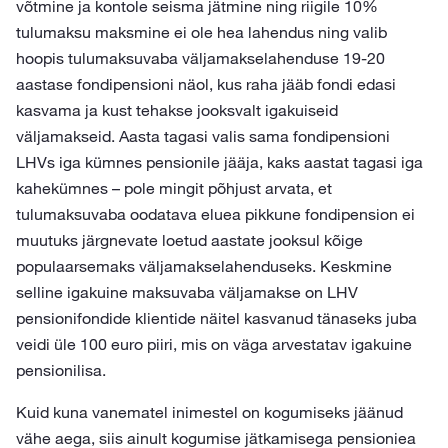
võtmine ja kontole seisma jätmine ning riigile 10%
tulumaksu maksmine ei ole hea lahendus ning valib
hoopis tulumaksuvaba väljamakselahenduse 19-20
aastase fondipensioni näol, kus raha jääb fondi edasi
kasvama ja kust tehakse jooksvalt igakuiseid
väljamakseid. Aasta tagasi valis sama fondipensioni
LHVs iga kümnes pensionile jääja, kaks aastat tagasi iga
kahekümnes – pole mingit põhjust arvata, et
tulumaksuvaba oodatava eluea pikkune fondipension ei
muutuks järgnevate loetud aastate jooksul kõige
populaarsemaks väljamakselahenduseks. Keskmine
selline igakuine maksuvaba väljamakse on LHV
pensionifondide klientide näitel kasvanud tänaseks juba
veidi üle 100 euro piiri, mis on väga arvestatav igakuine
pensionilisa.
Kuid kuna vanematel inimestel on kogumiseks jäänud
vähe aega, siis ainult kogumise jätkamisega pensioniea