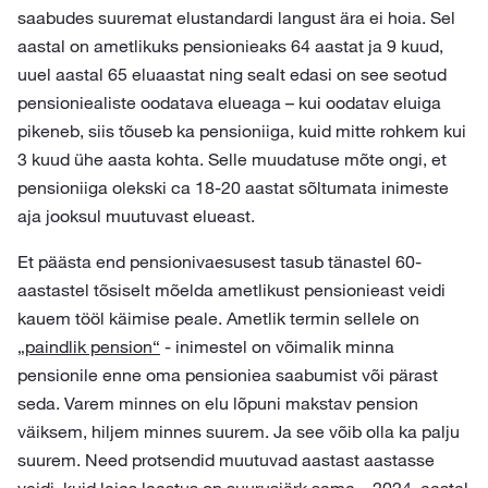
saabudes suuremat elustandardi langust ära ei hoia. Sel
aastal on ametlikuks pensionieaks 64 aastat ja 9 kuud,
uuel aastal 65 eluaastat ning sealt edasi on see seotud
pensioniealiste oodatava elueaga – kui oodatav eluiga
pikeneb, siis tõuseb ka pensioniiga, kuid mitte rohkem kui
3 kuud ühe aasta kohta. Selle muudatuse mõte ongi, et
pensioniiga olekski ca 18-20 aastat sõltumata inimeste
aja jooksul muutuvast elueast.
Et päästa end pensionivaesusest tasub tänastel 60-
aastastel tõsiselt mõelda ametlikust pensionieast veidi
kauem tööl käimise peale. Ametlik termin sellele on
„paindlik pension“
- inimestel on võimalik minna
pensionile enne oma pensioniea saabumist või pärast
seda. Varem minnes on elu lõpuni makstav pension
väiksem, hiljem minnes suurem. Ja see võib olla ka palju
suurem. Need protsendid muutuvad aastast aastasse