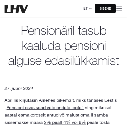
ET
SISENE
Pensionäril tasub
kaaluda pensioni
alguse edasilükkamist
27. juuni 2024
Aprillis kirjutasin Ärilehes pikemalt, miks tänases Eestis
„Pensioni osas saad vaid endale loota“
ning miks sel
aastal esmakordselt antud võimalust oma II samba
sissemakse määra
2% pealt 4% või 6%
peale tõsta