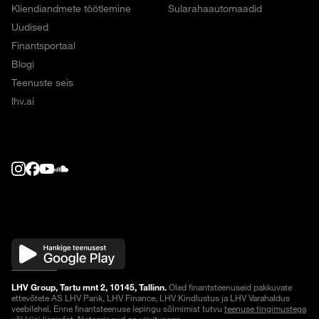
Kliendiandmete töötlemine
Sularahaautomaadid
Uudised
Finantsportaal
Blogi
Teenuste seis
lhv.ai
LHV Group, Tartu mnt 2, 10145, Tallinn.
Oled finantsteenuseid pakkuvate
ettevõtete AS LHV Pank, LHV Finance, LHV Kindlustus ja LHV Varahaldus
veebilehel. Enne finantsteenuse lepingu sõlmimist tutvu
teenuse tingimustega