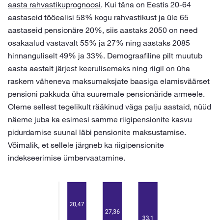
aasta rahvastikuprognoosi
. Kui täna on Eestis 20-64
aastaseid tööealisi 58% kogu rahvastikust ja üle 65
aastaseid pensionäre 20%, siis aastaks 2050 on need
osakaalud vastavalt 55% ja 27% ning aastaks 2085
hinnanguliselt 49% ja 33%. Demograafiline pilt muutub
aasta aastalt järjest keerulisemaks ning riigil on üha
raskem väheneva maksumaksjate baasiga elamisväärset
pensioni pakkuda üha suuremale pensionäride armeele.
Oleme sellest tegelikult rääkinud väga palju aastaid, nüüd
näeme juba ka esimesi samme riigipensionite kasvu
pidurdamise suunal läbi pensionite maksustamise.
Võimalik, et sellele järgneb ka riigipensionite
indekseerimise ümbervaatamine.