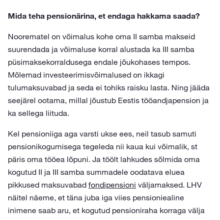
Mida teha pensionärina, et endaga hakkama saada?
Noorematel on võimalus kohe oma II samba makseid
suurendada ja võimaluse korral alustada ka III samba
püsimaksekorraldusega endale jõukohases tempos.
Mõlemad investeerimisvõimalused on ikkagi
tulumaksuvabad ja seda ei tohiks raisku lasta. Ning jääda
seejärel ootama, millal jõustub Eestis tööandjapension ja
ka sellega liituda.
Kel pensioniiga aga varsti ukse ees, neil tasub samuti
pensionikogumisega tegeleda nii kaua kui võimalik, st
päris oma tööea lõpuni. Ja töölt lahkudes sõlmida oma
kogutud II ja III samba summadele oodatava eluea
pikkused maksuvabad
fondipensioni
väljamaksed. LHV
näitel näeme, et täna juba iga viies pensioniealine
inimene saab aru, et kogutud pensioniraha korraga välja