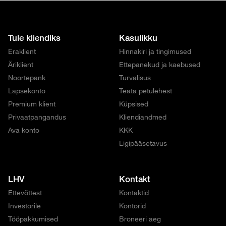
Tule kliendiks
Kasulikku
Eraklient
Hinnakiri ja tingimused
Äriklient
Ettepanekud ja kaebused
Noortepank
Turvalisus
Lapsekonto
Teata petulehest
Premium klient
Küpsised
Privaatpangandus
Kliendiandmed
Ava konto
KKK
Ligipääsetavus
LHV
Kontakt
Ettevõttest
Kontaktid
Investorile
Kontorid
Tööpakkumised
Broneeri aeg