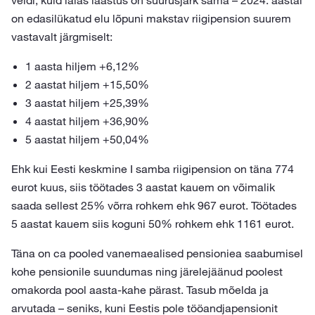
veidi, kuid laias laastus on suurusjärk sama – 2024. aastal
on edasilükatud elu lõpuni makstav riigipension suurem
vastavalt järgmiselt:
1 aasta hiljem +6,12%
2 aastat hiljem +15,50%
3 aastat hiljem +25,39%
4 aastat hiljem +36,90%
5 aastat hiljem +50,04%
Ehk kui Eesti keskmine I samba riigipension on täna 774
eurot kuus, siis töötades 3 aastat kauem on võimalik
saada sellest 25% võrra rohkem ehk 967 eurot. Töötades
5 aastat kauem siis koguni 50% rohkem ehk 1161 eurot.
Täna on ca pooled vanemaealised pensioniea saabumisel
kohe pensionile suundumas ning järelejäänud poolest
omakorda pool aasta-kahe pärast. Tasub mõelda ja
arvutada – seniks, kuni Eestis pole tööandjapensionit