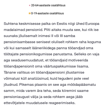
Suhtena keskmisesse palka on Eestis niigi ühed Euroopa
madalaimad pensionid. Pilti aitaks muuta see, kui riik ise
suunaks jõulisemalt inimesi II või III samba
pensionisambasse senisest oluliselt rohkem raha koguma
või kui sarnaselt lääneriikidega panna tööandjad oma
töötajate pensionikogumisse panustama. Selleks on vaja
aga seadusemuudatust, et tööandjaid motiveerida
tööandjapensionit oma väärtuspakkumisse lisama.
Tänane valitsus on tööandjapensioni jõustamise
võimalusi küll analüüsinud, kuid tegudeni pole veel
jõudnud. Pikemas plaanis on see aga möödapääsmatu
samm, mida varem ära teha, seda kiiremini saame
pensioniaugust välja ja seda rohkem aega jääb
ettevõtjatele muudatusele reageerimiseks.