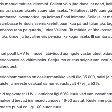
e mahud märksa kiiremini. Sellest võib järeldada, et need, kel
malusi sissemaksete suurendamiseks. “Hiljutisest LHV uuringus
 sambasse investeerida iga kolmas Eesti inimene. Selleks, et m
I sambasse tehtud sissemaksetelt paari kuu pärast tulumaks tag
mbasse raha paigutada,” ütles Vallistu. Ta märkis, et ühekords
üks kindel ja turvaline viis pensioniks kogumiseks III samba a
ori poolt LHV tellimusel läbiviidud uuringule vastanutest pid
sionivaesuse vältimiseks. Seejuures eristus selgelt vanuserühm
alenutest.
nsionisammastes on osakuomanikke veidi üle 35 000, naisi ja 
aiste ja meeste osakaal sarnane, vastavalt 47% ja 53%.
id tegevatest LHV klientidest ligi 60% kuuluvad vanusevahemi
makseid teevad inimesed vanuses 46-50 aastat. Keskmine pü
este puhul on ligi 100 eurot kuus.