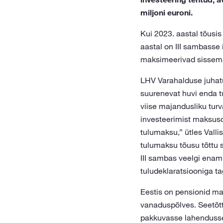
miljoni euroni.
Kui 2023. aastal tõusi
aastal on III sambasse
maksimeerivad sissema
LHV Varahalduse juhatu
suurenevat huvi enda t
viise majandusliku tur
investeerimist maksuso
tulumaksu,” ütles Valli
tulumaksu tõusu tõttu
III sambas veelgi enam 
tuludeklaratsiooniga tag
Eestis on pensionid mad
vanaduspõlves. Seetõtt
pakkuvasse lahendusse