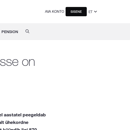
AVA KONTO
ET
SISENE
PENSION
asse on
el aastatel peegeldab
alt ühekordne
 küündib ligi 870