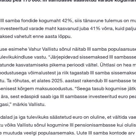
s III samba fondide kogumaht 42%, siis tänavune tulemus on mul
 investeeritud varade maht kasvanud juba 41% võrra, kuid palj
ksed vahetult enne aasta lõppu.
se esimehe Vahur Vallistu sõnul näitab III samba populaarsuse
ulevikukindluse vastu. “Järjepidevad sissemaksed III sambass
vatunde kasvatamiseks pikema perioodi vältel. Ühtlasi on hea 
odustusega võimalustest ja riik tagastab III samba sissemakset
stu. Ta rõhutas, et alates 2025. aastast rakendub III sambasse 
 senisest kõrgem maksusoodustus. “Seega tasub kogumise jätk
ära, sest edaspidi saab iga III sambasse investeeritud euro pea
asi,” märkis Vallistu.
alad ja iga tulevikuks säästetud euro on oluline, et vältida va
u võiks Vallistu sõnul kogumine III pensionisambasse kui oluli
 muutuda veelgi populaarsemaks. Uute III samba kontode arv 