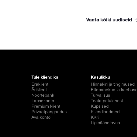
Vaata kõiki uudiseid
Tule kliendiks
Kasulikku
Eraklient
Hinnakiri ja tingimused
Äriklient
Ettepanekud ja kaebus
Noortepank
Turvalisus
Lapsekonto
Teata petulehest
Premium klient
Küpsised
Privaatpangandus
Kliendiandmed
Ava konto
KKK
Ligipääsetavus