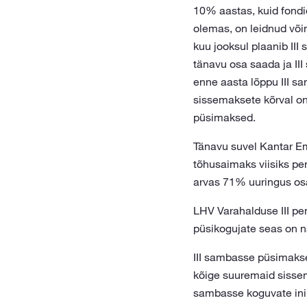
10% aastas, kuid fondid
olemas, on leidnud või
kuu jooksul plaanib III
tänavu osa saada ja II
enne aasta lõppu III sa
sissemaksete kõrval on 
püsimaksed.
Tänavu suvel Kantar Em
tõhusaimaks viisiks pen
arvas 71% uuringus os
LHV Varahalduse III pe
püsikogujate seas on n
III sambasse püsimakse
kõige suuremaid sisse
sambasse koguvate inim