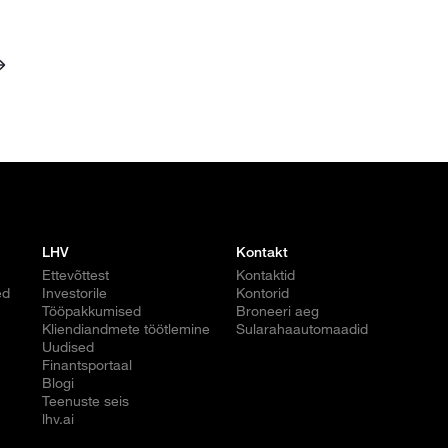
LHV
Kontakt
Ettevõttest
Kontaktid
ed
Investorile
Kontorid
Tööpakkumised
Broneeri aeg
Kliendiandmete töötlemine
Sularahaautomaadid
Uudised
Finantsportaal
Blogi
Teenuste seis
lhv.ai