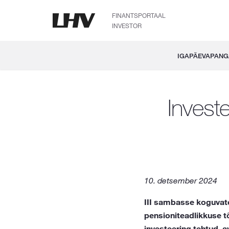
FINANTSPORTAAL
INVESTOR
IGAPÄEVAPAN
Invest
10. detsember 2024
III sambasse koguvate
pensioniteadlikkuse t
investeering tehtud, 