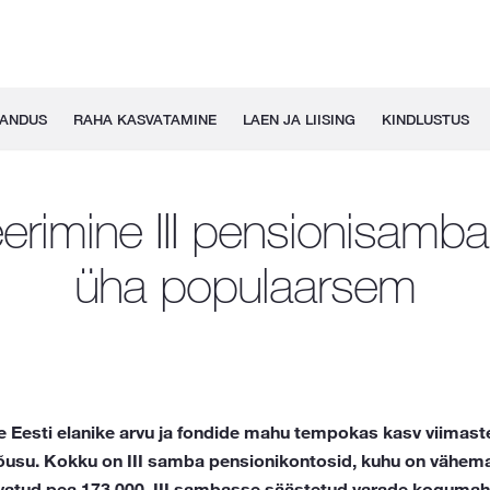
GANDUS
RAHA KASVATAMINE
LAEN JA LIISING
KINDLUSTUS
eerimine III pensionisamb
üha populaarsem
 Eesti elanike arvu ja fondide mahu tempokas kasv viimast
õusu. Kokku on III samba pensionikontosid, kuhu on vähem
avatud pea 173 000. III sambasse säästetud varade kogumaht