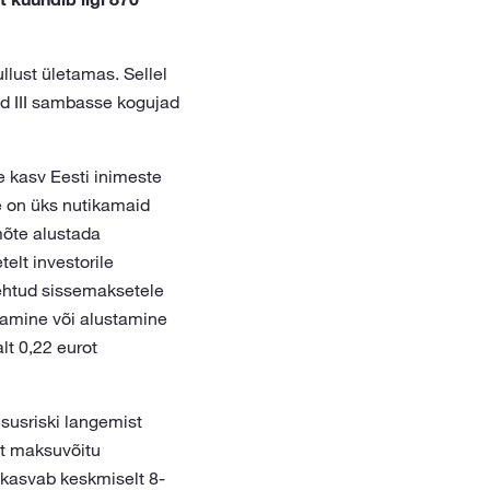
lust ületamas. Sellel
ud III sambasse kogujad
 kasv Eesti inimeste
e on üks nutikamaid
mõte alustada
elt investorile
tehtud sissemaksetele
amine või alustamine
lt 0,22 eurot
esusriski langemist
st maksuvõitu
kasvab keskmiselt 8-