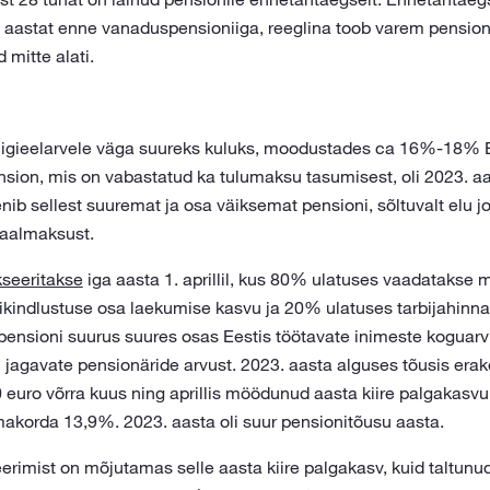
 aastat enne vanaduspensioniiga, reeglina toob varem pensio
 mitte alati.
igieelarvele väga suureks kuluks, moodustades ca 16%-18% Ees
sion, mis on vabastatud ka tulumaksu tasumisest, oli 2023. aa
ib sellest suuremat ja osa väiksemat pensioni, sõltuvalt elu j
iaalmaksust.
kseeritakse
iga aasta 1. aprillil, kus 80% ulatuses vaadatakse
kindlustuse osa laekumise kasvu ja 20% ulatuses tarbijahinna
u pensioni suurus suures osas Eestis töötavate inimeste koguar
i jagavate pensionäride arvust. 2023. aasta alguses tõusis erak
uro võrra kuus ning aprillis möödunud aasta kiire palgakasvu j
akorda 13,9%. 2023. aasta oli suur pensionitõusu aasta.
rimist on mõjutamas selle aasta kiire palgakasv, kuid taltunud