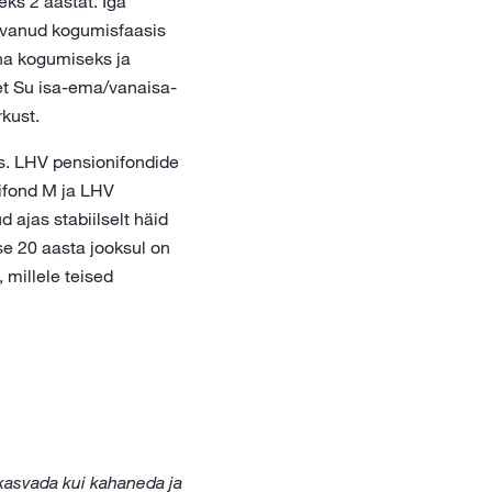
ks 2 aastat. Iga
svanud kogumisfaasis
ha kogumiseks ja
 et Su isa-ema/vanaisa-
kust.
s. LHV pensionifondide
ifond M ja LHV
 ajas stabiilselt häid
se 20 aasta jooksul on
 millele teised
kasvada kui kahaneda ja