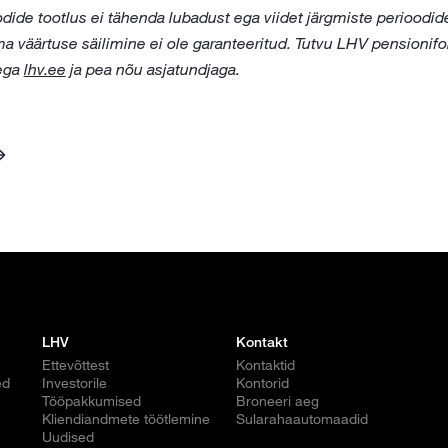
dide tootlus ei tähenda lubadust ega viidet järgmiste perioodide
 väärtuse säilimine ei ole garanteeritud. Tutvu LHV pensionifo
ega
lhv.ee
ja pea nõu asjatundjaga.
LHV
Kontakt
Ettevõttest
Kontaktid
ed
Investorile
Kontorid
Tööpakkumised
Broneeri aeg
Kliendiandmete töötlemine
Sularahaautomaadid
Uudised