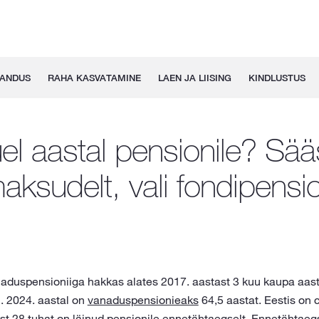
GANDUS
RAHA KASVATAMINE
LAEN JA LIISING
KINDLUSTUS
el aastal pensionile? Sää
aksudelt, vali fondipensi
anaduspensioniiga hakkas alates 2017. aastast 3 kuu kaupa aas
. 2024. aastal on
vanaduspensionieaks
64,5 aastat. Eestis on 
st 28 tuhat on läinud pensionile ennetähtaegselt. Ennetähtaeg