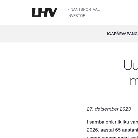
FINANTSPORTAAL
INVESTOR
IGAPÄEVAPAN
Uu
m
27. detsember 2023
I samba ehk riikliku v
2026. aastal 65 aastani
vanaduspensionäri, nei