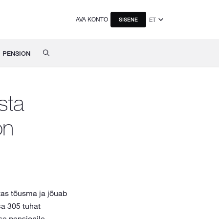
AVA KONTO
ET
SISENE
PENSION
sta
on
tas tõusma ja jõuab
ca 305 tuhat
se pensionile