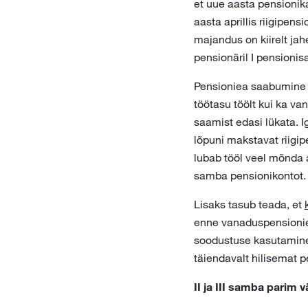
et uue aasta pensionika
aasta aprillis riigipen
majandus on kiirelt ja
pensionäril I pensionis
Pensioniea saabumine e
töötasu töölt kui ka va
saamist edasi lükata. 
lõpuni makstavat riigi
lubab tööl veel mõnda a
samba pensionikontot.
Lisaks tasub teada, et
enne vanaduspensioniea
soodustuse kasutamine 
täiendavalt hilisemat p
II ja III samba parim