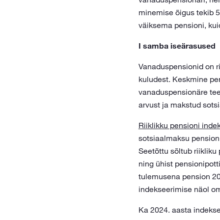
minemise õigus tekib 5
väiksema pensioni, kuid
I samba iseärasused
Vanaduspensionid on ri
kuludest. Keskmine pen
vanaduspensionäre teen
arvust ja makstud sots
Riiklikku pensioni inde
sotsiaalmaksu pensioni
Seetõttu sõltub riiklik
ning ühist pensionipott
tulemusena pension 20 e
indekseerimise näol om
Ka 2024. aasta indeksee