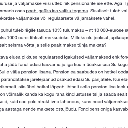
uruse ja väljamakse viisi ütleb riik pensionärile ise ette. Aga II
summade osas
peab igaüks ise valiku tegema
. Sisuliselt tuleb v
ekordse väljamakse või regulaarsete väljamaksete vahel.
puhul tuleb riigile tasuda 10% tulumaksu – nt 10 000-eurose
ks 1000 eurot lihtsalt maksudeks. Milleks elu jooksul jupikaupa
salt seisma võtta ja selle pealt makse tühja maksta?
tava eluea pikkuse regulaarsed igakuised väljamaksed ehk
fon
ha jääb fondi edasi kasvama ja iga kuu müüakse osa Su kogu
lle välja pensionilisana. Pensioniea saabudes on hetkel oodat
 pärandatakse järelejäänud osakud edasi Su pärijatele. Kui ela
ikemalt, siis ühel hetkel lõppeb lihtsalt selle pensionilisa lae
n võimalik kanda ka kogu raha kindlustusseltsi ja saada sealt
id, kuid see pole atraktiivne lahendus, kuna need väljamaksed 
 iga aastaga nende maksete ostujõudu. Fondipensioniga kasvab