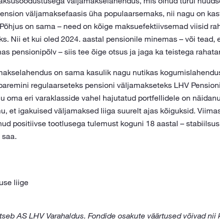
aksusoodustusega väljamakselahendus, mis olnud turul nüüdse
ension väljamaksefaasis üha populaarsemaks, nii nagu on ka
 Põhjus on sama – need on kõige maksuefektiivsemad viisid ra
s. Nii et kui oled 2024. aastal pensionile minemas – või tead,
pensionipõlv – siis tee õige otsus ja jaga ka teistega rahatar
amakselahendus on sama kasulik nagu nutikas kogumislahendu
 paremini regulaarseteks pensioni väljamakseteks LHV Pension
u oma eri varaklasside vahel hajutatud portfellidele on näidanud
u, et igakuised väljamaksed liiga suurelt ajas kõiguksid. Viima
 positiivse tootlusega tulemust koguni 18 aastal – stabiilsus,
 saa.
se liige
tseb AS LHV Varahaldus. Fondide osakute väärtused võivad nii 