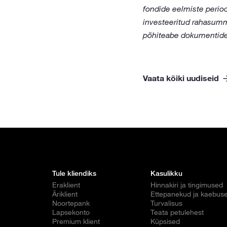
fondide eelmiste perioo
investeeritud rahasumma
põhiteabe dokumentid
Vaata kõiki uudiseid
Tule kliendiks
Kasulikku
Eraklient
Hinnakiri ja tingimused
Äriklient
Ettepanekud ja kaebus
Noortepank
Turvalisus
Lapsekonto
Teata petulehest
Premium klient
Küpsised