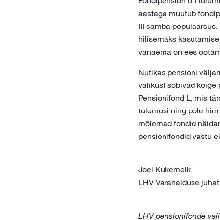
Fondipension on tulum
aastaga muutub fondip
III samba populaarsus.
hilisemaks kasutamisek
vanaema on ees ootamas 
Nutikas pensioni välj
valikust sobivad kõige
Pensionifond L, mis tän
tulemusi ning pole hirm
mõlemad fondid näidanud
pensionifondid vastu ei
Joel Kukemelk
LHV Varahalduse juhatu
LHV pensionifonde vali