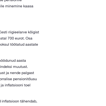
nile minemine kaasa
ti riigieelarve kõigist
stal 700 eurot. Osa
ooksul töötatud aastate
 möödunud aasta
indeksi muutust.
vust ja nende palgast
orralise pensionitõusu
a inflatsiooni toel
 inflatsioon tähendab,