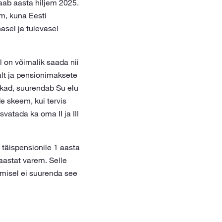
saab aasta hiljem 2025.
um, kuna Eesti
asel ja tulevasel
 on võimalik saada nii
jalt ja pensionimaksete
kkad, suurendab Su elu
e skeem, kui tervis
vatada ka oma II ja III
 täispensionile 1 aasta
aastat varem. Selle
misel ei suurenda see