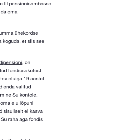
 ja III pensionisambasse
alida oma
 summa ühekordse
 koguda, et siis see
dipensioni
, on
tud fondiosakutest
av eluiga 19 aastat.
d enda valitud
kumine Su kontole.
 oma elu lõpuni
sisuliselt ei kasva
 Su raha aga fondis