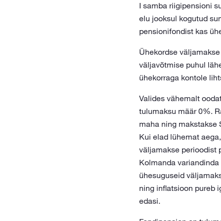
I samba riigipensioni su
elu jooksul kogutud 
pensionifondist kas üh
Ühekordse väljamakse 
väljavõtmise puhul lähe
ühekorraga kontole liht
Valides vähemalt ooda
tulumaksu määr 0%. Ra
maha ning makstakse Su
Kui elad lühemat aega,
väljamakse perioodist p
Kolmanda variandinda o
ühesuguseid väljamakse
ning inflatsioon pureb
edasi.