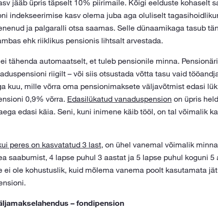
sv jääb üpris täpselt 10% piirimaile. Kõigi eelduste kohaselt 
sioni indekseerimise kasv olema juba aga oluliselt tagasihoidlik
henenud ja palgaralli otsa saamas. Selle dünaamikaga tasub tän
ambas ehk riiklikus pensionis lihtsalt arvestada.
i tähenda automaatselt, et tuleb pensionile minna. Pensionäril
naduspensioni riigilt – või siis otsustada võtta tasu vaid tööand
Iga kuu, mille võrra oma pensionimaksete väljavõtmist edasi lü
pensioni 0,9% võrra.
Edasilükatud vanaduspension
on üpris held
ega edasi käia. Seni, kuni inimene käib tööl, on tal võimalik kas
kui peres on kasvatatud 3 last
, on ühel vanemal võimalik minna
 saabumist, 4 lapse puhul 3 aastat ja 5 lapse puhul koguni 5 
ei ole kohustuslik, kuid mõlema vanema poolt kasutamata jät
ensioni.
 väljamakselahendus – fondipension