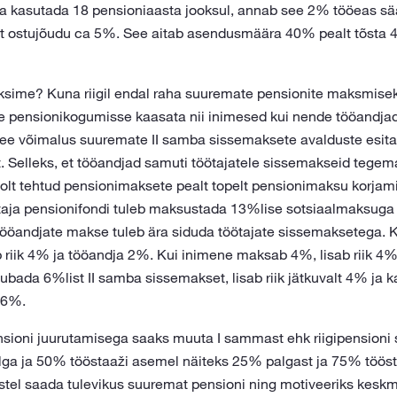
a kasutada 18 pensioniaasta jooksul, annab see 2% tööeas sä
lt ostujõudu ca 5%. See aitab asendusmäära 40% pealt tõsta 
ime? Kuna riigil endal raha suuremate pensionite maksmiseks 
e pensionikogumisse kaasata nii inimesed kui nende tööandja
See võimalus suuremate II samba sissemaksete avalduste esi
t. Selleks, et tööandjad samuti töötajatele sissemakseid tegem
olt tehtud pensionimaksete pealt topelt pensionimaksu korjami
aja pensionifondi tuleb maksustada 13%lise sotsiaalmaksuga (
tööandjate makse tuleb ära siduda töötajate sissemaksetega.
b riik 4% ja tööandja 2%. Kui inimene maksab 4%, lisab riik 4%
ubada 6%list II samba sissemakset, lisab riik jätkuvalt 4% ja 
 6%.
sioni juurutamisega saaks muuta I sammast ehk riigipensioni 
ga ja 50% tööstaaži asemel näiteks 25% palgast ja 75% tööst
stel saada tulevikus suuremat pensioni ning motiveeriks keskm