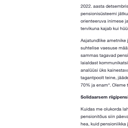
2022. aasta detsembris 
pensionisüsteemi jätku
orienteeruva inimese j
tervikuna kajab kui hüü
Asjatundlike ametnike 
suhtelise vaesuse määr 
sammas tagavad pension
laialdast kommunikatsio
analüüsi üks kainestav
tagantpoolt teine, jääd
70% ja enam“. Oleme ta
Solidaarsem riigipens
Kuidas me olukorda la
pensionitõus siin päev
hea, kuid pensioniikka j