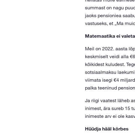
summast on nagu puudu“.
jaoks pensioniea saabu
vastuseks, et „Ma muid
Matemaatika ei valeta
Meil on 2022. aasta lõp
keskmiselt veidi alla €
kõikidest kuludest. Teg
sotsiaalmaksu laekumin
viimata isegi €4 miljar
palka teeninud pension
Ja riigi vaatest läheb 
inimest, ära sureb 15 t
inimeste arv ei ole ka
Hüüdja hääl kõrbes