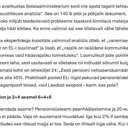
avalikustas Sotsiaalministeerium kord viie aasta tagant tehtav
suutlikkuse analüüs“. See on 140 lk pikk ja põhjalik dokument
aoks mõjub teadaolevaid probleeme taaskord kinnitava materja
dja hääl kõrbes. Ka enne valimisi sai see üllatavalt vähe tähel
ja ekspertidega koostöös valminud analüüs ütleb, et „vanemae
on EL-i suurimad“ ja lisab, et „vajalik on laialdane kommunikat
ieas vaid hädavajaliku toimetuleku“. Loomulikult pole poliiti
oni teha, sest usutavasti ei võetakse nii mõrudat sõnumit kuigi
amaid kohti on leheküljel 24: „Eesti pensioni netoasendusmäär
es alla 40%. Praktiliselt pooled ELi riigid pakuvad pensionäri
gantpoolt teised, vaid Leedust eespool - karm, kas pole?
ion ja 2+4 asemel 6+4+6
hendada saame? Pensionisüsteemi peenhäälestamine ja 20-eur
a ei päästa. Vaja on suuremaid muudatusi. Iga kuu 2% II sam
õudes see rikkust majja ei too. Seda on lihtsalt liiga vähe. Kui