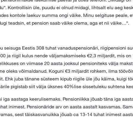
 Kontrollisin üle, puudu ei olnud midagi, lihtsalt elu aeg kes
des kontole laekuv summa ongi väike. Minu selgituse peale, et 
ugi teadsin, et pension saab väike olema, aga et nii väike…“.
u seisuga Eestis 308 tuhat vanaduspensionäri, riigipensioni su
600 ja riigil kulus nende väljamaksmiseks €2,3 miljardit, mis on
elikkuses on viimase 20 aasta jooksul pensioniteks välja makst
e oleks võimaldanud. Koguni €3 miljardit rohkem, ilma töövõi
dit. Ehk juba tänane süsteem kipub riigile üle jõu käima, kuigi t
ärile pigistab siit välja üksnes 40%lise sissetuleku suhtena k
asi iga aastaga keerulisemaks. Pensioniikka jõuab täna iga aast
uhat inimest. Pensionäride arv on aasta aastalt kasvamas. Samal
svamas, sest täiskasvanuikka jõuab ca 13-14 tuhat inimest aast