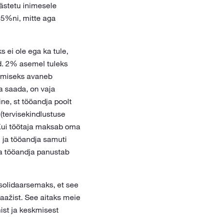
ästetu inimesele
45%ni, mitte aga
ei ole ega ka tule,
d. 2% asemel tuleks
tamiseks avaneb
a saada, on vaja
ne, st tööandja poolt
tervisekindlustuse
 Kui töötaja maksab oma
 ja tööandja samuti
ka tööandja panustab
solidaarsemaks, et see
aažist. See aitaks meie
ist ja keskmisest