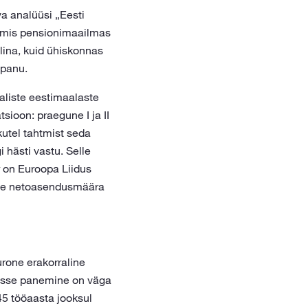
a analüüsi „Eesti
, mis pensionimaailmas
lina, kuid ühiskonnas
epanu.
aliste eestimaalaste
sioon: praegune I ja II
kutel tahtmist seda
 hästi vastu. Selle
 on Euroopa Liidus
dele netoasendusmäära
one erakorraline
basse panemine on väga
 45 tööaasta jooksul