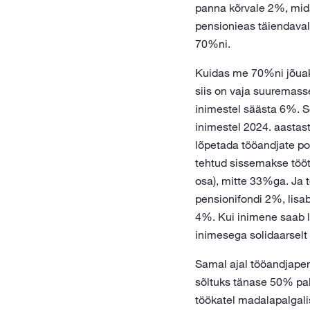
panna kõrvale 2%, mid
pensionieas täiendava
70%ni.
Kuidas me 70%ni jõuaks
siis on vaja suuremass
inimestel säästa 6%. 
inimestel 2024. aastas
lõpetada tööandjate po
tehtud sissemakse tööt
osa), mitte 33%ga. Ja 
pensionifondi 2%, lisa
4%. Kui inimene saab l
inimesega solidaarselt
Samal ajal tööandjapen
sõltuks tänase 50% pal
töökatel madalapalgali