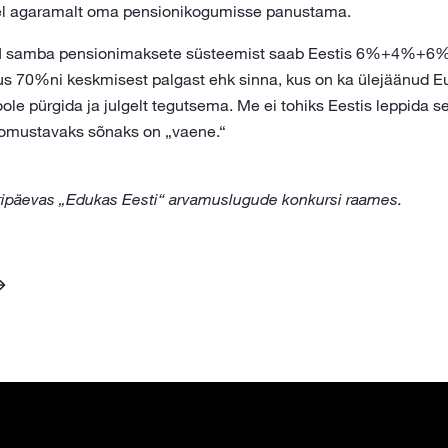
el agaramalt oma pensionikogumisse panustama.
 II samba pensionimaksete süsteemist saab Eestis 6%+4%+6%
kus 70%ni keskmisest palgast ehk sinna, kus on ka ülejäänud 
ole pürgida ja julgelt tegutsema. Me ei tohiks Eestis leppida se
oomustavaks sõnaks on „vaene.“
ipäevas „Edukas Eesti“ arvamuslugude konkursi raames.