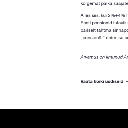
kõrgemat palka saajat
Alles siis, kui 2%+4%
Eesti pensionid tulevi
päriselt tahtma sinnapo
„pensionär“ enim isel
Arvamus on ilmunud Är
Vaata kõiki uudiseid