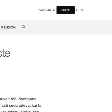
AVA KONTO
ET
SISENE
PENSION
ste
uvalt tööl õpetajana.
ästi seda päeva, kui ta
st valesti läinud, osa