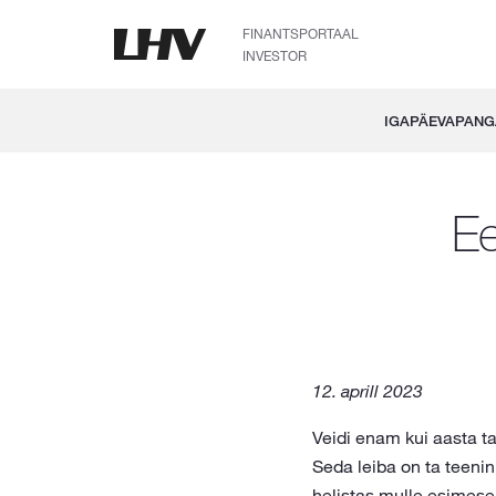
FINANTSPORTAAL
INVESTOR
IGAPÄEVAPAN
Ee
12. aprill 2023
Veidi enam kui aasta t
Seda leiba on ta teenin
helistas mulle esimese 