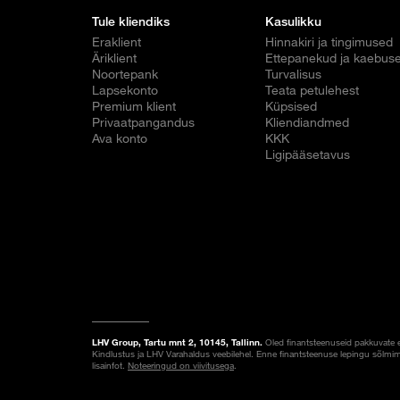
Tule kliendiks
Kasulikku
Eraklient
Hinnakiri ja tingimused
Äriklient
Ettepanekud ja kaebus
Noortepank
Turvalisus
Lapsekonto
Teata petulehest
Premium klient
Küpsised
Privaatpangandus
Kliendiandmed
Ava konto
KKK
Ligipääsetavus
LHV Group, Tartu mnt 2, 10145, Tallinn.
Oled finantsteenuseid pakkuvate 
Kindlustus ja LHV Varahaldus veebilehel. Enne finantsteenuse lepingu sõlmim
lisainfot.
Noteeringud on viivitusega
.