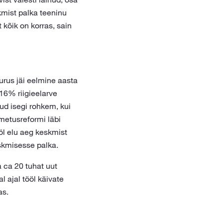
kmist palka teeninu
kõik on korras, sain
urus jäi eelmine aasta
 16% riigieelarve
ud isegi rohkem, kui
metusreformi läbi
ööl elu aeg keskmist
eskmisesse palka.
a ca 20 tuhat uut
 ajal tööl käivate
as.