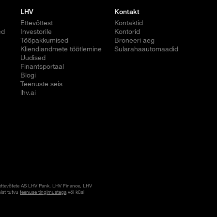
LHV
Kontakt
Ettevõttest
Kontaktid
ed
Investorile
Kontorid
Tööpakkumised
Broneeri aeg
Kliendiandmete töötlemine
Sularahaautomaadid
Uudised
Finantsportaal
Blogi
Teenuste seis
lhv.ai
ettevõtete AS LHV Pank, LHV Finance, LHV
ist tutvu
teenuse tingimustega
või küsi