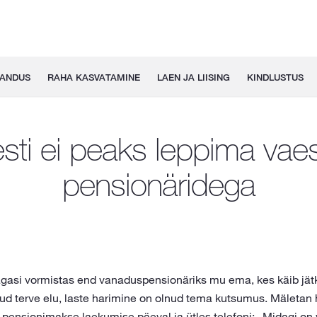
GANDUS
RAHA KASVATAMINE
LAEN JA LIISING
KINDLUSTUS
sti ei peaks leppima vae
pensionäridega
agasi vormistas end vanaduspensionäriks mu ema, kes käib jätk
ud terve elu, laste harimine on olnud tema kutsumus. Mäletan h
pensionimakse laekumise päeval ja ütles telefoni: „Midagi on vi