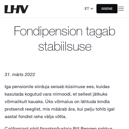
ET
SISENE
Fondipension tagab
stabiilsuse
31. märts 2022
Iga pensionile siirduja seisab küsimuse ees, kuidas
kasutada kogutud vara niimoodi, et sellest jätkuks
võimalikult kauaks. Üks võimalus on lähtuda kindla
protsendi reeglist, mis määrab ära, kui palju tohib igal
aastal fondist raha välja võtta.
Californiast pärit finantsnõustaja Bill Bengen pakkus