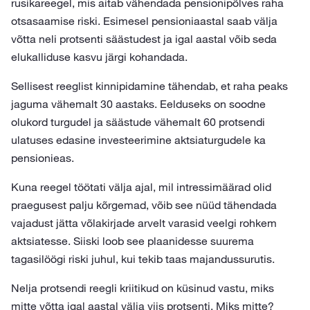
rusikareegel, mis aitab vähendada pensionipõlves raha
otsasaamise riski. Esimesel pensioniaastal saab välja
võtta neli protsenti säästudest ja igal aastal võib seda
elukalliduse kasvu järgi kohandada.
Sellisest reeglist kinnipidamine tähendab, et raha peaks
jaguma vähemalt 30 aastaks. Eelduseks on soodne
olukord turgudel ja säästude vähemalt 60 protsendi
ulatuses edasine investeerimine aktsiaturgudele ka
pensionieas.
Kuna reegel töötati välja ajal, mil intressimäärad olid
praegusest palju kõrgemad, võib see nüüd tähendada
vajadust jätta võlakirjade arvelt varasid veelgi rohkem
aktsiatesse. Siiski loob see plaanidesse suurema
tagasilöögi riski juhul, kui tekib taas majandussurutis.
Nelja protsendi reegli kriitikud on küsinud vastu, miks
mitte võtta igal aastal välja viis protsenti. Miks mitte?