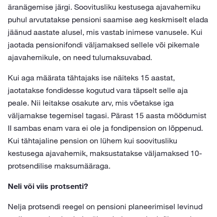
äranägemise järgi. Soovitusliku kestusega ajavahemiku
puhul arvutatakse pensioni saamise aeg keskmiselt elada
jäänud aastate alusel, mis vastab inimese vanusele. Kui
jaotada pensionifondi väljamaksed sellele või pikemale
ajavahemikule, on need tulumaksuvabad.
Kui aga määrata tähtajaks ise näiteks 15 aastat,
jaotatakse fondidesse kogutud vara täpselt selle aja
peale. Nii leitakse osakute arv, mis võetakse iga
väljamakse tegemisel tagasi. Pärast 15 aasta möödumist
II sambas enam vara ei ole ja fondipension on lõppenud.
Kui tähtajaline pension on lühem kui soovitusliku
kestusega ajavahemik, maksustatakse väljamaksed 10-
protsendilise maksumääraga.
Neli või viis protsenti?
Nelja protsendi reegel on pensioni planeerimisel levinud