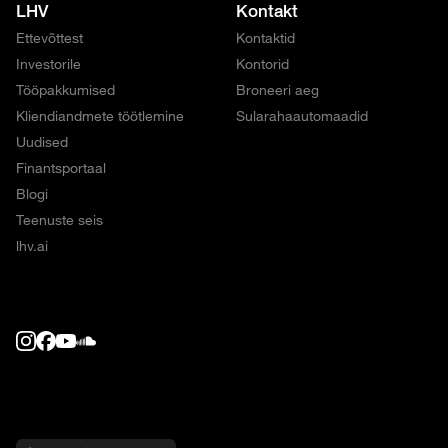
LHV
Kontakt
Ettevõttest
Kontaktid
Investorile
Kontorid
Tööpakkumised
Broneeri aeg
Kliendiandmete töötlemine
Sularahaautomaadid
Uudised
Finantsportaal
Blogi
Teenuste seis
lhv.ai