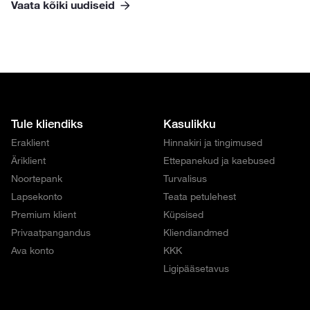
Vaata kõiki uudiseid
Tule kliendiks
Kasulikku
Eraklient
Hinnakiri ja tingimused
Äriklient
Ettepanekud ja kaebused
Noortepank
Turvalisus
Lapsekonto
Teata petulehest
Premium klient
Küpsised
Privaatpangandus
Kliendiandmed
Ava konto
KKK
Ligipääsetavus