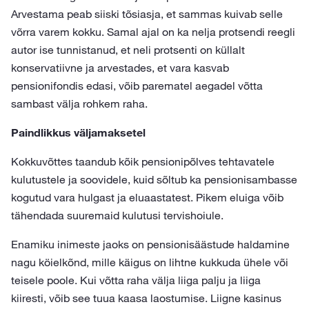
Arvestama peab siiski tõsiasja, et sammas kuivab selle
võrra varem kokku. Samal ajal on ka nelja protsendi reegli
autor ise tunnistanud, et neli protsenti on küllalt
konservatiivne ja arvestades, et vara kasvab
pensionifondis edasi, võib parematel aegadel võtta
sambast välja rohkem raha.
Paindlikkus väljamaksetel
Kokkuvõttes taandub kõik pensionipõlves tehtavatele
kulutustele ja soovidele, kuid sõltub ka pensionisambasse
kogutud vara hulgast ja eluaastatest. Pikem eluiga võib
tähendada suuremaid kulutusi tervishoiule.
Enamiku inimeste jaoks on pensionisäästude haldamine
nagu köielkõnd, mille käigus on lihtne kukkuda ühele või
teisele poole. Kui võtta raha välja liiga palju ja liiga
kiiresti, võib see tuua kaasa laostumise. Liigne kasinus