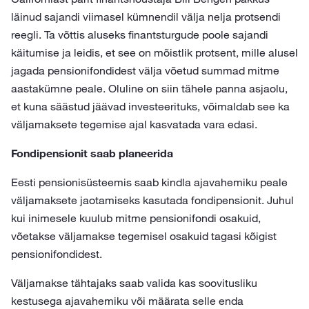
läinud sajandi viimasel kümnendil välja nelja protsendi
reegli. Ta võttis aluseks finantsturgude poole sajandi
käitumise ja leidis, et see on mõistlik protsent, mille alusel
jagada pensionifondidest välja võetud summad mitme
aastakümne peale. Oluline on siin tähele panna asjaolu,
et kuna säästud jäävad investeerituks, võimaldab see ka
väljamaksete tegemise ajal kasvatada vara edasi.
Fondipensionit saab planeerida
Eesti pensionisüsteemis saab kindla ajavahemiku peale
väljamaksete jaotamiseks kasutada fondipensionit. Juhul
kui inimesele kuulub mitme pensionifondi osakuid,
võetakse väljamakse tegemisel osakuid tagasi kõigist
pensionifondidest.
Väljamakse tähtajaks saab valida kas soovitusliku
kestusega ajavahemiku või määrata selle enda