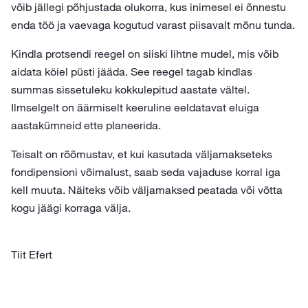
võib jällegi põhjustada olukorra, kus inimesel ei õnnestu
enda töö ja vaevaga kogutud varast piisavalt mõnu tunda.
Kindla protsendi reegel on siiski lihtne mudel, mis võib
aidata köiel püsti jääda. See reegel tagab kindlas
summas sissetuleku kokkulepitud aastate vältel.
Ilmselgelt on äärmiselt keeruline eeldatavat eluiga
aastakümneid ette planeerida.
Teisalt on rõõmustav, et kui kasutada väljamakseteks
fondipensioni võimalust, saab seda vajaduse korral iga
kell muuta. Näiteks võib väljamaksed peatada või võtta
kogu jäägi korraga välja.
Tiit Efert