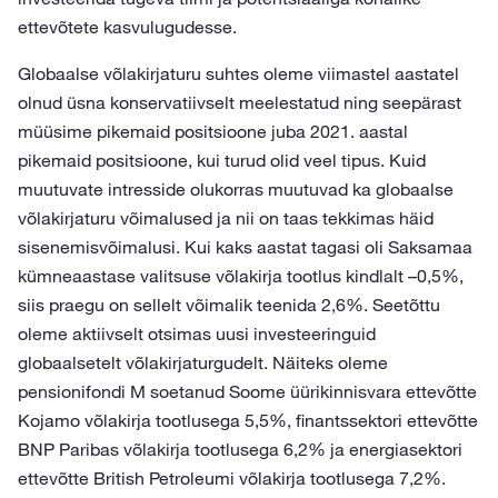
ettevõtete kasvulugudesse.
Globaalse võlakirjaturu suhtes oleme viimastel aastatel
olnud üsna konservatiivselt meelestatud ning seepärast
müüsime pikemaid positsioone juba 2021. aastal
pikemaid positsioone, kui turud olid veel tipus. Kuid
muutuvate intresside olukorras muutuvad ka globaalse
võlakirjaturu võimalused ja nii on taas tekkimas häid
sisenemisvõimalusi. Kui kaks aastat tagasi oli Saksamaa
kümneaastase valitsuse võlakirja tootlus kindlalt –0,5%,
siis praegu on sellelt võimalik teenida 2,6%. Seetõttu
oleme aktiivselt otsimas uusi investeeringuid
globaalsetelt võlakirjaturgudelt. Näiteks oleme
pensionifondi M soetanud Soome üürikinnisvara ettevõtte
Kojamo võlakirja tootlusega 5,5%, finantssektori ettevõtte
BNP Paribas võlakirja tootlusega 6,2% ja energiasektori
ettevõtte British Petroleumi võlakirja tootlusega 7,2%.