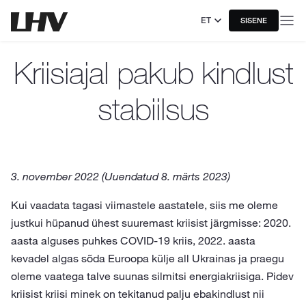
ET
SISENE
Kriisiajal pakub kindlust
stabiilsus
3. november 2022 (Uuendatud 8. märts 2023)
Kui vaadata tagasi viimastele aastatele, siis me oleme
justkui hüpanud ühest suuremast kriisist järgmisse: 2020.
aasta alguses puhkes COVID-19 kriis, 2022. aasta
kevadel algas sõda Euroopa külje all Ukrainas ja praegu
oleme vaatega talve suunas silmitsi energiakriisiga. Pidev
kriisist kriisi minek on tekitanud palju ebakindlust nii