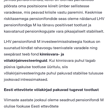
pöörata oma positsioone kiirelt ümber sellistesse
varadesse, mis peavad kriisile vastu paremini. Keskmise
riskitasemega pensionifondide seas oleme näidanud LHV
pensionifondiga M ka tänavu positiivset tootlust ja
kasvatanud pensionikogujate vara pikaajaliselt stabiilselt.
LHV pensionifondi M investeerimisstrateegia fookus on
suunatud kindlat rahavoogu teenivatele varadele ning
seepärast teeb fond
kinnisvara- ja
võlakirjainvesteeringuid
. Kui kinnisvara puhul tagab
püsiva igakuise tootluse üüritulu, siis
võlakirjainvesteeringute puhul pakuvad stabiilse tulususe
jooksvad intressimaksed.
Eesti ettevõtete võlakirjad pakuvad tugevat tootlust
Viimaste aastate jooksul oleme seadnud pensionifondi M
olulise fookuse Eesti ettevõtete