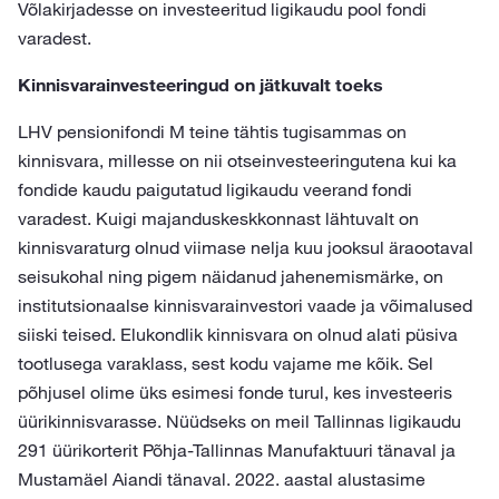
Võlakirjadesse on investeeritud ligikaudu pool fondi
varadest.
Kinnisvarainvesteeringud on jätkuvalt toeks
LHV pensionifondi M teine tähtis tugisammas on
kinnisvara, millesse on nii otseinvesteeringutena kui ka
fondide kaudu paigutatud ligikaudu veerand fondi
varadest. Kuigi majanduskeskkonnast lähtuvalt on
kinnisvaraturg olnud viimase nelja kuu jooksul äraootaval
seisukohal ning pigem näidanud jahenemismärke, on
institutsionaalse kinnisvarainvestori vaade ja võimalused
siiski teised. Elukondlik kinnisvara on olnud alati püsiva
tootlusega varaklass, sest kodu vajame me kõik. Sel
põhjusel olime üks esimesi fonde turul, kes investeeris
üürikinnisvarasse. Nüüdseks on meil Tallinnas ligikaudu
291 üürikorterit Põhja-Tallinnas Manufaktuuri tänaval ja
Mustamäel Aiandi tänaval. 2022. aastal alustasime