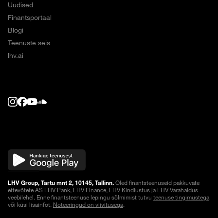
Uudised
Finantsportaal
Blogi
Teenuste seis
lhv.ai
LHV Group, Tartu mnt 2, 10145, Tallinn.
Oled finantsteenuseid pakkuvate
ettevõtete AS LHV Pank, LHV Finance, LHV Kindlustus ja LHV Varahaldus
veebilehel. Enne finantsteenuse lepingu sõlmimist tutvu
teenuse tingimustega
või küsi lisainfot.
Noteeringud on viivitusega
.