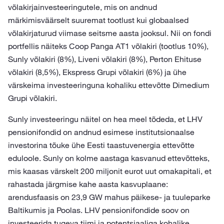
võlakirjainvesteeringutele, mis on andnud
märkimisväärselt suuremat tootlust kui globaalsed
võlakirjaturud viimase seitsme aasta jooksul. Nii on fondi
portfellis näiteks Coop Panga AT1 võlakiri (tootlus 10%),
Sunly võlakiri (8%), Liveni võlakiri (8%), Perton Ehituse
võlakiri (8,5%), Ekspress Grupi võlakiri (6%) ja ühe
värskeima investeeringuna kohaliku ettevõtte Dimedium
Grupi võlakiri.
Sunly investeeringu näitel on hea meel tõdeda, et LHV
pensionifondid on andnud esimese institutsionaalse
investorina tõuke ühe Eesti taastuvenergia ettevõtte
eduloole. Sunly on kolme aastaga kasvanud ettevõtteks,
mis kaasas värskelt 200 miljonit eurot uut omakapitali, et
rahastada järgmise kahe aasta kasvuplaane:
arendusfaasis on 23,9 GW mahus päikese- ja tuuleparke
Baltikumis ja Poolas. LHV pensionifondide soov on
investeerida tugeva tiimi ja potentsiaaliga kohalike