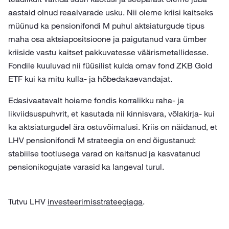
aastaid olnud reaalvarade usku. Nii oleme kriisi kaitseks
müünud ka pensionifondi M puhul aktsiaturgude tipus
maha osa aktsiapositsioone ja paigutanud vara ümber
kriiside vastu kaitset pakkuvatesse väärismetallidesse.
Fondile kuuluvad nii füüsilist kulda omav fond ZKB Gold
ETF kui ka mitu kulla- ja hõbedakaevandajat.
Edasivaatavalt hoiame fondis korralikku raha- ja
likviidsuspuhvrit, et kasutada nii kinnisvara, võlakirja- kui
ka aktsiaturgudel ära ostuvõimalusi. Kriis on näidanud, et
LHV pensionifondi M strateegia on end õigustanud:
stabiilse tootlusega varad on kaitsnud ja kasvatanud
pensionikogujate varasid ka langeval turul.
Tutvu LHV
investeerimisstrateegiaga
.