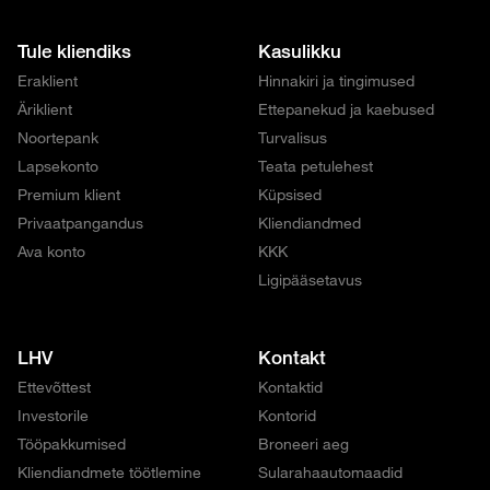
Tule kliendiks
Kasulikku
Eraklient
Hinnakiri ja tingimused
Äriklient
Ettepanekud ja kaebused
Noortepank
Turvalisus
Lapsekonto
Teata petulehest
Premium klient
Küpsised
Privaatpangandus
Kliendiandmed
Ava konto
KKK
Ligipääsetavus
LHV
Kontakt
Ettevõttest
Kontaktid
Investorile
Kontorid
Tööpakkumised
Broneeri aeg
Kliendiandmete töötlemine
Sularahaautomaadid