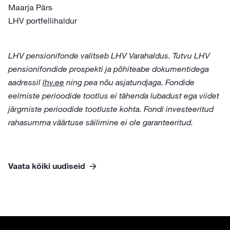
Maarja Pärs
LHV portfellihaldur
LHV pensionifonde valitseb LHV Varahaldus. Tutvu LHV
pensionifondide prospekti ja põhiteabe dokumentidega
aadressil
lhv.ee
ning pea nõu asjatundjaga. Fondide
eelmiste perioodide tootlus ei tähenda lubadust ega viidet
järgmiste perioodide tootluste kohta. Fondi investeeritud
rahasumma väärtuse säilimine ei ole garanteeritud.
Vaata kõiki uudiseid