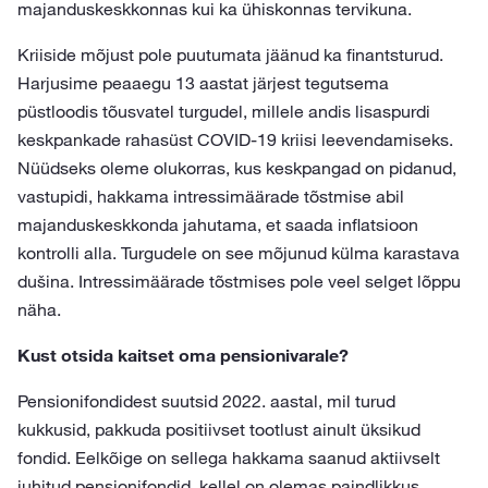
majanduskeskkonnas kui ka ühiskonnas tervikuna.
Kriiside mõjust pole puutumata jäänud ka finantsturud.
Harjusime peaaegu 13 aastat järjest tegutsema
püstloodis tõusvatel turgudel, millele andis lisaspurdi
keskpankade rahasüst COVID-19 kriisi leevendamiseks.
Nüüdseks oleme olukorras, kus keskpangad on pidanud,
vastupidi, hakkama intressimäärade tõstmise abil
majanduskeskkonda jahutama, et saada inflatsioon
kontrolli alla. Turgudele on see mõjunud külma karastava
dušina. Intressimäärade tõstmises pole veel selget lõppu
näha.
Kust otsida kaitset oma pensionivarale?
Pensionifondidest suutsid 2022. aastal, mil turud
kukkusid, pakkuda positiivset tootlust ainult üksikud
fondid. Eelkõige on sellega hakkama saanud aktiivselt
juhitud pensionifondid, kellel on olemas paindlikkus