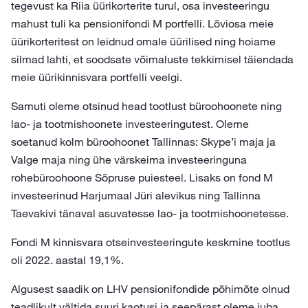
tegevust ka Riia üürikorterite turul, osa investeeringu
mahust tuli ka pensionifondi M portfelli. Lõviosa meie
üürikorteritest on leidnud omale üürilised ning hoiame
silmad lahti, et soodsate võimaluste tekkimisel täiendada
meie üürikinnisvara portfelli veelgi.
Samuti oleme otsinud head tootlust büroohoonete ning
lao- ja tootmishoonete investeeringutest. Oleme
soetanud kolm büroohoonet Tallinnas: Skype’i maja ja
Valge maja ning ühe värskeima investeeringuna
rohebüroohoone Sõpruse puiesteel. Lisaks on fond M
investeerinud Harjumaal Jüri alevikus ning Tallinna
Taevakivi tänaval asuvatesse lao- ja tootmishoonetesse.
Fondi M kinnisvara otseinvesteeringute keskmine tootlus
oli 2022. aastal 19,1%.
Algusest saadik on LHV pensionifondide põhimõte olnud
teadlikult vältida suuri kaotusi ja seepärast oleme juba