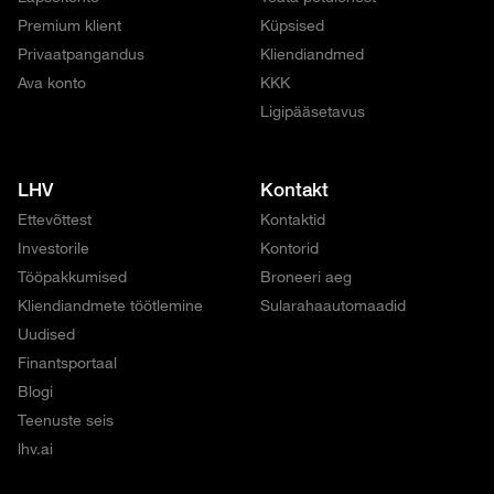
Premium klient
Küpsised
Privaatpangandus
Kliendiandmed
Ava konto
KKK
Ligipääsetavus
LHV
Kontakt
Ettevõttest
Kontaktid
Investorile
Kontorid
Tööpakkumised
Broneeri aeg
Kliendiandmete töötlemine
Sularahaautomaadid
Uudised
Finantsportaal
Blogi
Teenuste seis
lhv.ai