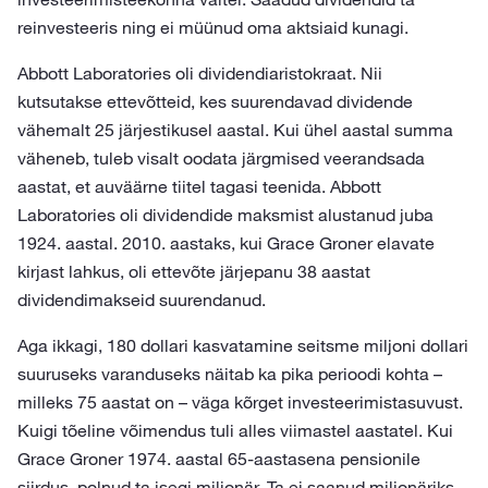
reinvesteeris ning ei müünud oma aktsiaid kunagi.
Abbott Laboratories oli dividendiaristokraat. Nii
kutsutakse ettevõtteid, kes suurendavad dividende
vähemalt 25 järjestikusel aastal. Kui ühel aastal summa
väheneb, tuleb visalt oodata järgmised veerandsada
aastat, et auväärne tiitel tagasi teenida. Abbott
Laboratories oli dividendide maksmist alustanud juba
1924. aastal. 2010. aastaks, kui Grace Groner elavate
kirjast lahkus, oli ettevõte järjepanu 38 aastat
dividendimakseid suurendanud.
Aga ikkagi, 180 dollari kasvatamine seitsme miljoni dollari
suuruseks varanduseks näitab ka pika perioodi kohta –
milleks 75 aastat on – väga kõrget investeerimistasuvust.
Kuigi tõeline võimendus tuli alles viimastel aastatel. Kui
Grace Groner 1974. aastal 65-aastasena pensionile
siirdus, polnud ta isegi miljonär. Ta ei saanud miljonäriks