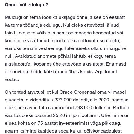
Õnne- või edulugu?
Muidugi on tema loos ka üksjagu õnne ja see on eeskätt
ka tema tööandja edulugu. Kui oleks ettevõttel läinud
teisiti, oleks ta võib-olla sealt esimesena koondatud või
kui ta oleks sattunud mõnda teisse ettevõttesse tööle,
võinuks tema investeeringu tulemuseks olla ümmargune
null. Avaldatud andmete põhjal lähtub, et kogu tema
aktsiaportfell koosnes ühe ettevõtte aktsiatest. Enamasti
ei soovitata hoida kõiki mune ühes korvis. Aga temal
vedas.
On tehtud arvutusi, et kui Grace Groner sai oma viimasel
eluaastal dividenditulu 223 000 dollarit, siis 2020. aastaks
oleks passiivne tulu suurenenud 798 000 dollarini. Portfelli
väärtus oleks tõusnud 25,20 miljoni dollarini. Ühe inimese
eluea kohta on 75 aastat investeerimist väga pikk aeg,
aga miks mitte käsitleda seda ka kui põlvkondadeülest