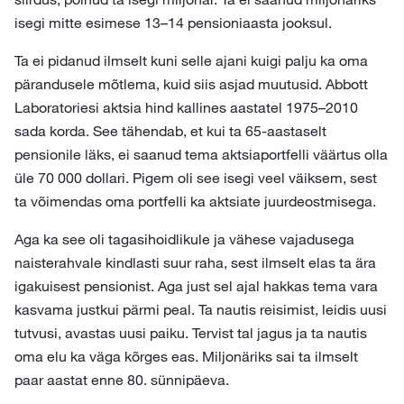
isegi mitte esimese 13–14 pensioniaasta jooksul.
Ta ei pidanud ilmselt kuni selle ajani kuigi palju ka oma
pärandusele mõtlema, kuid siis asjad muutusid. Abbott
Laboratoriesi aktsia hind kallines aastatel 1975–2010
sada korda. See tähendab, et kui ta 65-aastaselt
pensionile läks, ei saanud tema aktsiaportfelli väärtus olla
üle 70 000 dollari. Pigem oli see isegi veel väiksem, sest
ta võimendas oma portfelli ka aktsiate juurdeostmisega.
Aga ka see oli tagasihoidlikule ja vähese vajadusega
naisterahvale kindlasti suur raha, sest ilmselt elas ta ära
igakuisest pensionist. Aga just sel ajal hakkas tema vara
kasvama justkui pärmi peal. Ta nautis reisimist, leidis uusi
tutvusi, avastas uusi paiku. Tervist tal jagus ja ta nautis
oma elu ka väga kõrges eas. Miljonäriks sai ta ilmselt
paar aastat enne 80. sünnipäeva.