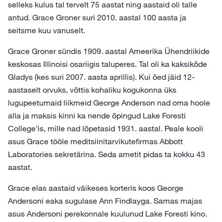
selleks kulus tal tervelt 75 aastat ning aastaid oli talle
antud. Grace Groner suri 2010. aastal 100 aasta ja
seitsme kuu vanuselt.
Grace Groner sündis 1909. aastal Ameerika Ühendriikide
keskosas Illinoisi osariigis taluperes. Tal oli ka kaksikõde
Gladys (kes suri 2007. aasta aprillis). Kui õed jäid 12-
aastaselt orvuks, võttis kohaliku kogukonna üks
lugupeetumaid liikmeid George Anderson nad oma hoole
alla ja maksis kinni ka nende õpingud Lake Foresti
College’is, mille nad lõpetasid 1931. aastal. Peale kooli
asus Grace tööle meditsiinitarvikutefirmas Abbott
Laboratories sekretärina. Seda ametit pidas ta kokku 43
aastat.
Grace elas aastaid väikeses korteris koos George
Andersoni eaka sugulase Ann Findlayga. Samas majas
asus Andersoni perekonnale kuulunud Lake Foresti kino.