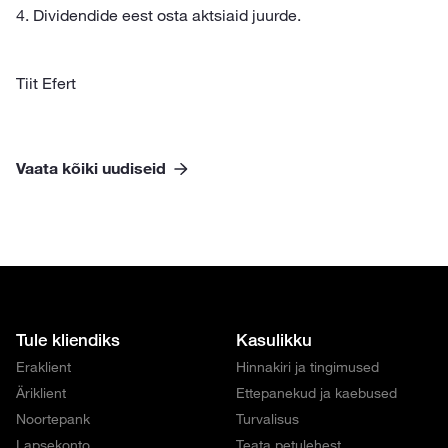
4. Dividendide eest osta aktsiaid juurde.
Tiit Efert
Vaata kõiki uudiseid
Tule kliendiks
Kasulikku
Eraklient
Hinnakiri ja tingimused
Äriklient
Ettepanekud ja kaebused
Noortepank
Turvalisus
Lapsekonto
Teata petulehest