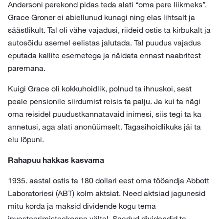
Andersoni perekond pidas teda alati “oma pere liikmeks”.
Grace Groner ei abiellunud kunagi ning elas lihtsalt ja
säästlikult. Tal oli vähe vajadusi, riideid ostis ta kirbukalt ja
autosõidu asemel eelistas jalutada. Tal puudus vajadus
eputada kallite esemetega ja näidata ennast naabritest
paremana.
Kuigi Grace oli kokkuhoidlik, polnud ta ihnuskoi, sest
peale pensionile siirdumist reisis ta palju. Ja kui ta nägi
oma reisidel puudustkannatavaid inimesi, siis tegi ta ka
annetusi, aga alati anonüümselt. Tagasihoidlikuks jäi ta
elu lõpuni.
Rahapuu hakkas kasvama
1935. aastal ostis ta 180 dollari eest oma tööandja Abbott
Laboratoriesi (ABT) kolm aktsiat. Need aktsiad jagunesid
mitu korda ja maksid dividende kogu tema
investeerimisteekonna vältel. Saadud dividendid ta