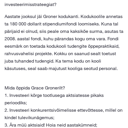
investeerimisstrateegiat?
Aastate jooksul jäi Groner kodukanti. Kodukoolile annetas
ta 180 000 dollarit stipendiumifondi loomiseks. Kuna tal
pärijaid ei olnud, siis peale oma kaksikõe surma, asutas ta
2008. aastal fondi, kuhu pärandas kogu oma vara. Fondi
eesmärk on toetada kodukooli tudengite õppepraktikaid,
rahvusvahelisi projekte. Kokku on saanud sealt toetust
juba tuhanded tudengid. Ka tema kodu on kooli
käsutuses, seal saab majutust kooliga seotud personal.
Mida õppida Grace Gronerilt?
1. Investeeri kõrge tootlusega aktsiatesse pikaks
perioodiks;
2. Investeeri konkurentsivõimelisse ettevõttesse, millel on
kindel tulevikunägemus;
3. Ära müü aktsiaid! Hoia neid aastakümneid;