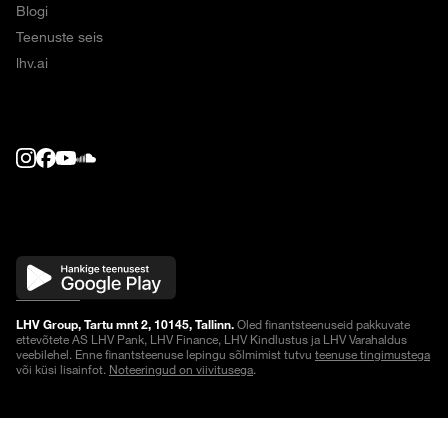
Blogi
Teenuste seis
lhv.ai
LHV Group, Tartu mnt 2, 10145, Tallinn.
Oled finantsteenuseid pakkuvate
ettevõtete AS LHV Pank, LHV Finance, LHV Kindlustus ja LHV Varahaldus
veebilehel. Enne finantsteenuse lepingu sõlmimist tutvu
teenuse tingimustega
või küsi lisainfot.
Noteeringud on viivitusega
.