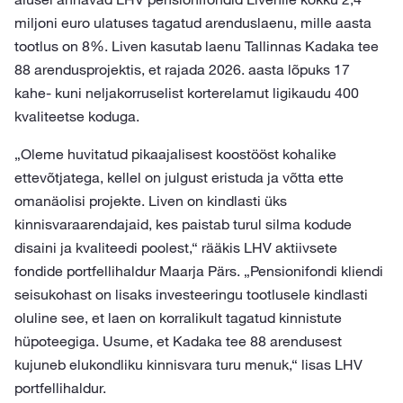
miljoni euro ulatuses tagatud arenduslaenu, mille aasta
tootlus on 8%. Liven kasutab laenu Tallinnas Kadaka tee
88 arendusprojektis, et rajada 2026. aasta lõpuks 17
kahe- kuni neljakorruselist korterelamut ligikaudu 400
kvaliteetse koduga.
„Oleme huvitatud pikaajalisest koostööst kohalike
ettevõtjatega, kellel on julgust eristuda ja võtta ette
omanäolisi projekte. Liven on kindlasti üks
kinnisvaraarendajaid, kes paistab turul silma kodude
disaini ja kvaliteedi poolest,“ rääkis LHV aktiivsete
fondide portfellihaldur Maarja Pärs. „Pensionifondi kliendi
seisukohast on lisaks investeeringu tootlusele kindlasti
oluline see, et laen on korralikult tagatud kinnistute
hüpoteegiga. Usume, et Kadaka tee 88 arendusest
kujuneb elukondliku kinnisvara turu menuk,“ lisas LHV
portfellihaldur.