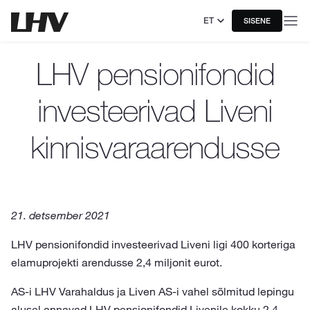
ET
SISENE
LHV pensionifondid
investeerivad Liveni
kinnisvaraarendusse
21. detsember 2021
LHV pensionifondid investeerivad Liveni ligi 400 korteriga
elamuprojekti arendusse 2,4 miljonit eurot.
AS-i LHV Varahaldus ja Liven AS-i vahel sõlmitud lepingu
alusel annavad LHV pensionifondid Livenile kokku 2,4