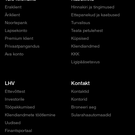
Eraklient
Hinnakiri ja tingimused
Äriklient
Ettepanekud ja kaebused
Noortepank
Turvalisus
Lapsekonto
Teata petulehest
Premium klient
Küpsised
Privaatpangandus
Kliendiandmed
Ava konto
KKK
Ligipääsetavus
LHV
Kontakt
Ettevõttest
Kontaktid
Investorile
Kontorid
Tööpakkumised
Broneeri aeg
Kliendiandmete töötlemine
Sularahaautomaadid
Uudised
Finantsportaal