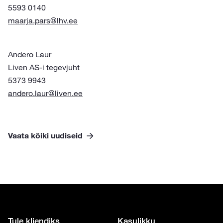
5593 0140
maarja.pars@lhv.ee
Andero Laur
Liven AS-i tegevjuht
5373 9943
andero.laur@liven.ee
Vaata kõiki uudiseid
Tule kliendiks
Kasulikku