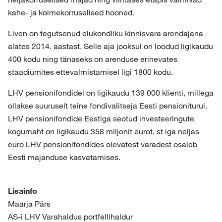
kahe- ja kolmekorruselised hooned.
Liven on tegutsenud elukondliku kinnisvara arendajana
alates 2014. aastast. Selle aja jooksul on loodud ligikaudu
400 kodu ning tänaseks on arenduse erinevates
staadiumites ettevalmistamisel ligi 1800 kodu.
LHV pensionifondidel on ligikaudu 139 000 klienti, millega
ollakse suuruselt teine fondivalitseja Eesti pensioniturul.
LHV pensionifondide Eestiga seotud investeeringute
kogumaht on ligikaudu 358 miljonit eurot, st iga neljas
euro LHV pensionifondides olevatest varadest osaleb
Eesti majanduse kasvatamises.
Lisainfo
Maarja Pärs
AS-i LHV Varahaldus portfellihaldur