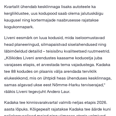
Kvartalit ühendab kesklinnaga lisaks autoteele ka
kergliiklustee, uus kodupood saab olema jalutuskäigu
kaugusel ning kortermajade naabrusesse rajatakse
kogukonnapark.
Liveni eesmärk on luua kodusid, mida iseloomustavad
head planeeringud, silmapaistvad siselahendused ning
läbimõeldud detailid – teisisõnu kvaliteetsed ruutmeetrid.
„Kõikides Liveni arendustes kaasame koduostja juba
varajases etapis, et arvestada tema vajadustega. Kadaka
tee 88 kodudes on plaanis välja arendada terviklik
elukeskkond, mis on ühtpidi heas ühenduses kesklinnaga,
samas algavad ukse eest Nõmme-Harku terviserajad,“
rääkis Liveni tegevjuht Andero Laur.
Kadaka tee kinnisvarakvartal valmib neljas etapis 2026.
aasta lõpuks. Kõigepealt rajatakse Kadaka tee äärde kuni
neljakorruselised majad ning viimases etapis valmivad