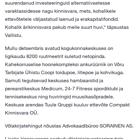
suurendanud investeeringuid alternatiivsetesse
varaklassidesse nagu kinnisvara, mets, kohalikele
ettevõtetele väljastatud laenud ja erakapitalifondid.
Kohalik ärikinnisvara pakub meile suurt huvi,“ täpsustas
Vallistu.
Mullu detsembris avatud kogukonnakeskuses on
ligikaudu 8200 ruutmeetrit suletud netopinda.
Kahekorruselise hoonekompleksi ankurüürnik on Võru
Tarbijate Ühistu Coopi toidupoe, lillepoe ja kohvikuga.
Samuti tegutsevad keskuses hambaarstid ja
perearstikeskus Medicum, 24-7 Fitness spordiklubi ja
tennisekeskus ning huviringid muusikasõpradele.
Keskuse arendas Tuule Gruppi kuuluv ettevõte Compakt
Kinnisvara OÜ.
Võlakirjatehingut nõustas Advokaadibüroo SORAINEN AS.
Lisaks kinnisvaraga seotud võlakirjainvesteeringutele