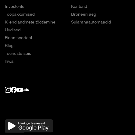
Investorile
Kontorid
Tööpakkumised
Broneeri aeg
Kliendiandmete töötlemine
Sularahaautomaadid
Uudised
Finantsportaal
Blogi
Teenuste seis
lhv.ai