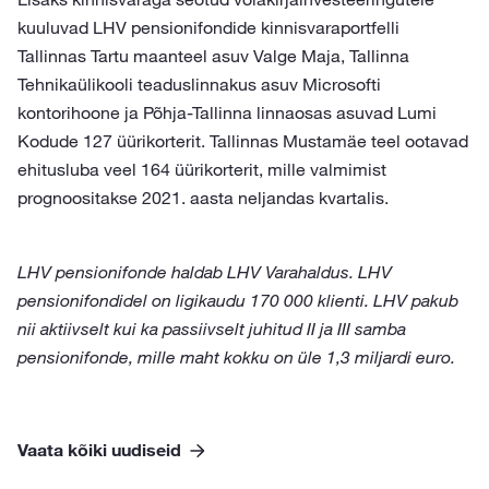
kuuluvad LHV pensionifondide kinnisvaraportfelli
Tallinnas Tartu maanteel asuv Valge Maja, Tallinna
Tehnikaülikooli teaduslinnakus asuv Microsofti
kontorihoone ja Põhja-Tallinna linnaosas asuvad Lumi
Kodude 127 üürikorterit. Tallinnas Mustamäe teel ootavad
ehitusluba veel 164 üürikorterit, mille valmimist
prognoositakse 2021. aasta neljandas kvartalis.
LHV pensionifonde haldab LHV Varahaldus. LHV
pensionifondidel on ligikaudu 170 000 klienti. LHV pakub
nii aktiivselt kui ka passiivselt juhitud II ja III samba
pensionifonde, mille maht kokku on üle 1,3 miljardi euro.
Vaata kõiki uudiseid