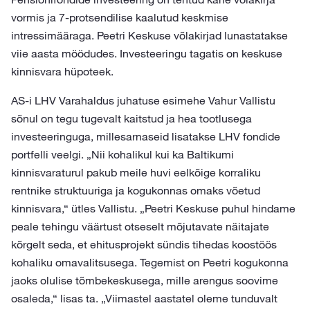
vormis ja 7-protsendilise kaalutud keskmise
intressimääraga. Peetri Keskuse võlakirjad lunastatakse
viie aasta möödudes. Investeeringu tagatis on keskuse
kinnisvara hüpoteek.
AS-i LHV Varahaldus juhatuse esimehe Vahur Vallistu
sõnul on tegu tugevalt kaitstud ja hea tootlusega
investeeringuga, millesarnaseid lisatakse LHV fondide
portfelli veelgi. „Nii kohalikul kui ka Baltikumi
kinnisvaraturul pakub meile huvi eelkõige korraliku
rentnike struktuuriga ja kogukonnas omaks võetud
kinnisvara,“ ütles Vallistu. „Peetri Keskuse puhul hindame
peale tehingu väärtust otseselt mõjutavate näitajate
kõrgelt seda, et ehitusprojekt sündis tihedas koostöös
kohaliku omavalitsusega. Tegemist on Peetri kogukonna
jaoks olulise tõmbekeskusega, mille arengus soovime
osaleda,“ lisas ta. „Viimastel aastatel oleme tunduvalt