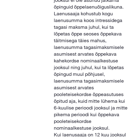
jooksul ei ole asunud jätkama
õpinguid õppelaenuõiguslikuna.
Laenusaaja kohustub kogu
laenusumma koos intressidega
tagasi maksma juhul, kui ta
lõpetas õppe seoses õppekava
täitmisega täies mahus,
laenusumma tagasimaksmisele
asumisest arvates õppekava
kahekordse nominaalkestuse
jooksul ning juhul, kui ta lõpetas
õpingud muul põhjusel,
laenusumma tagasimaksmisele
asumisest arvates
pooleteisekordse õppeasutuses
õpitud aja, kuid mitte lühema kui
6-kuulise perioodi jooksul ja mitte
pikema perioodi kui õppekava
pooleteisekordse
nominaalkestuse jooksul.
Kui laenusaaja on 12 kuu jooksul