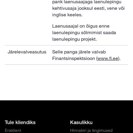
pank laenusaajaga laenulepingu
kehtivusaja jooksul eesti, vene või
inglise keeles.
Laenusaajal on õigus enne
laenulepingu sõlmimist saada
laenulepingu projekt.
Järelevalveasutus
Selle panga järele valvab
Finantsinspektsioon (
www.fi.ee
).
Tule kliendiks
Kasulikku
Eraklient
Hinnakiri ja tingimused