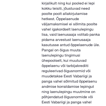
kirjalikult ning kui pooled ei lepi
kokku teisiti, jõustuvad need
poolte poolt allakirjutamise
hetkest. Õppelaenude
väljamaksmisel ei sõlmita poolte
vahel igakordselt laenulepingu
lisa, vaid laenusaaja volitab panka
pidama arvestust laenusaaja
kasutusse antud õppelaenude üle.
Pangal on õigus muuta
laenulepingu tingimusi
ühepoolselt, kui muutuvad
õppelaenu või tarbijakrediiti
reguleerivad õigusnormid või
muudetakse Eesti Vabariigi ja
panga vahel sõlmitud õppelaenu
andmise korraldamise lepingut
ning laenulepingu muutmine on
põhjendatud õigusnormide või
Eesti Vabariigi ja panga vahel