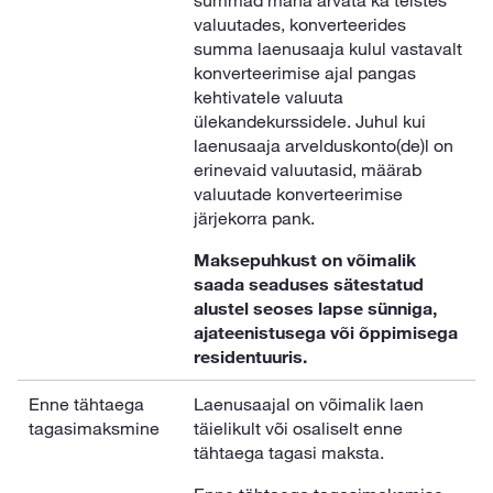
summad maha arvata ka teistes
valuutades, konverteerides
summa laenusaaja kulul vastavalt
konverteerimise ajal pangas
kehtivatele valuuta
ülekandekurssidele. Juhul kui
laenusaaja arvelduskonto(de)l on
erinevaid valuutasid, määrab
valuutade konverteerimise
järjekorra pank.
Maksepuhkust on võimalik
saada seaduses sätestatud
alustel seoses lapse sünniga,
ajateenistusega või õppimisega
residentuuris.
Enne tähtaega
Laenusaajal on võimalik laen
tagasimaksmine
täielikult või osaliselt enne
tähtaega tagasi maksta.