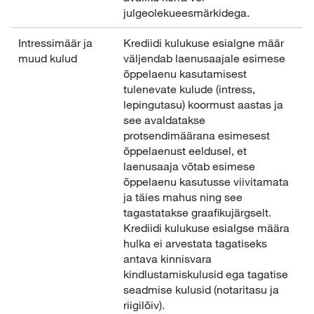
julgeolekueesmärkidega.
Intressimäär ja
Krediidi kulukuse esialgne määr
muud kulud
väljendab laenusaajale esimese
õppelaenu kasutamisest
tulenevate kulude (intress,
lepingutasu) koormust aastas ja
see avaldatakse
protsendimäärana esimesest
õppelaenust eeldusel, et
laenusaaja võtab esimese
õppelaenu kasutusse viivitamata
ja täies mahus ning see
tagastatakse graafikujärgselt.
Krediidi kulukuse esialgse määra
hulka ei arvestata tagatiseks
antava kinnisvara
kindlustamiskulusid ega tagatise
seadmise kulusid (notaritasu ja
riigilõiv).