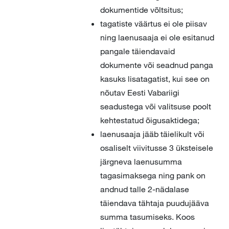
dokumentide võltsitus;
tagatiste väärtus ei ole piisav
ning laenusaaja ei ole esitanud
pangale täiendavaid
dokumente või seadnud panga
kasuks lisatagatist, kui see on
nõutav Eesti Vabariigi
seadustega või valitsuse poolt
kehtestatud õigusaktidega;
laenusaaja jääb täielikult või
osaliselt viivitusse 3 üksteisele
järgneva laenusumma
tagasimaksega ning pank on
andnud talle 2-nädalase
täiendava tähtaja puudujääva
summa tasumiseks. Koos