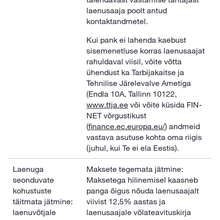
laenusaaja poolt antud
kontaktandmetel.
Kui pank ei lahenda kaebust
sisemenetluse korras laenusaajat
rahuldaval viisil, võite võtta
ühendust ka Tarbijakaitse ja
Tehnilise Järelevalve Ametiga
(Endla 10A, Tallinn 10122,
www.ttja.ee
või võite küsida FIN-
NET võrgustikust
(
finance.ec.europa.eu/
) andmeid
vastava asutuse kohta oma riigis
(juhul, kui Te ei ela Eestis).
Laenuga
Maksete tegemata jätmine:
seonduvate
Maksetega hilinemisel kaasneb
kohustuste
panga õigus nõuda laenusaajalt
täitmata jätmine:
viivist 12,5% aastas ja
laenuvõtjale
laenusaajale võlateavituskirja