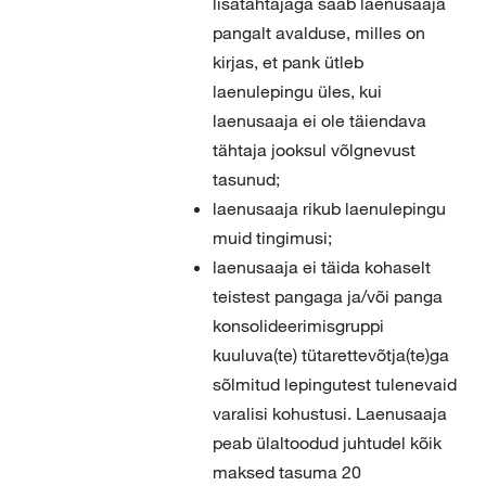
lisatähtajaga saab laenusaaja
pangalt avalduse, milles on
kirjas, et pank ütleb
laenulepingu üles, kui
laenusaaja ei ole täiendava
tähtaja jooksul võlgnevust
tasunud;
laenusaaja rikub laenulepingu
muid tingimusi;
laenusaaja ei täida kohaselt
teistest pangaga ja/või panga
konsolideerimisgruppi
kuuluva(te) tütarettevõtja(te)ga
sõlmitud lepingutest tulenevaid
varalisi kohustusi. Laenusaaja
peab ülaltoodud juhtudel kõik
maksed tasuma 20