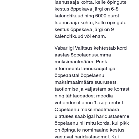
laenusaaja kohta, kelle õpingute
kestus õppekava järgi on 6-8
kalendrikuud ning 6000 eurot
laenusaaja kohta, kelle õpingute
kestus õppekava järgi on 9
kalendrikuud või enam.
Vabariigi Valitsus kehtestab kord
aastas õppelaenusumma
maksimaalmäära. Pank
informeerib laenusaajat igal
õppeaastal õppelaenu
maksimaalmäära suurusest,
taotlemise ja väljastamise korrast
ning tähtaegadest meedia
vahendusel enne 1. septembrit.
Õppelaenu maksimaalmäära
ulatuses saab igal haridustasemel
õppelaenu nii mitu korda, kui pikk
on õpingute nominaalne kestus
vastaval haridustasemel. Kui