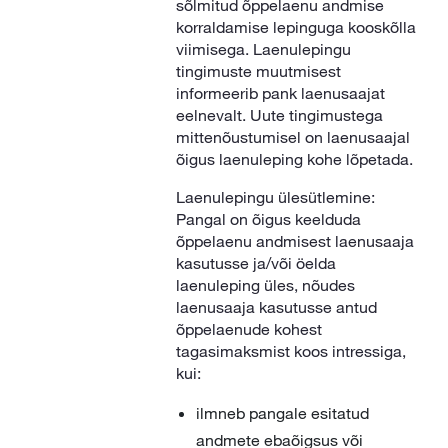
sõlmitud õppelaenu andmise
korraldamise lepinguga kooskõlla
viimisega. Laenulepingu
tingimuste muutmisest
informeerib pank laenusaajat
eelnevalt. Uute tingimustega
mittenõustumisel on laenusaajal
õigus laenuleping kohe lõpetada.
Laenulepingu ülesütlemine:
Pangal on õigus keelduda
õppelaenu andmisest laenusaaja
kasutusse ja/või öelda
laenuleping üles, nõudes
laenusaaja kasutusse antud
õppelaenude kohest
tagasimaksmist koos intressiga,
kui:
ilmneb pangale esitatud
andmete ebaõigsus või