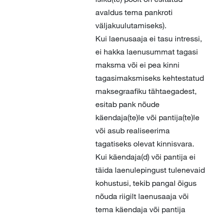
avaldus tema pankroti
väljakuulutamiseks).
Kui laenusaaja ei tasu intressi,
ei hakka laenusummat tagasi
maksma või ei pea kinni
tagasimaksmiseks kehtestatud
maksegraafiku tähtaegadest,
esitab pank nõude
käendaja(te)le või pantija(te)le
või asub realiseerima
tagatiseks olevat kinnisvara.
Kui käendaja(d) või pantija ei
täida laenulepingust tulenevaid
kohustusi, tekib pangal õigus
nõuda riigilt laenusaaja või
tema käendaja või pantija