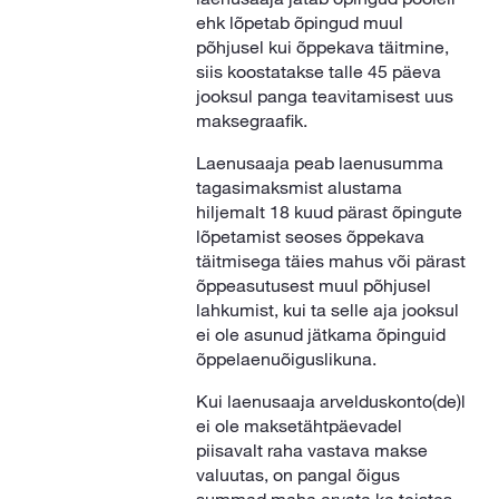
ehk lõpetab õpingud muul
põhjusel kui õppekava täitmine,
siis koostatakse talle 45 päeva
jooksul panga teavitamisest uus
maksegraafik.
Laenusaaja peab laenusumma
tagasimaksmist alustama
hiljemalt 18 kuud pärast õpingute
lõpetamist seoses õppekava
täitmisega täies mahus või pärast
õppeasutusest muul põhjusel
lahkumist, kui ta selle aja jooksul
ei ole asunud jätkama õpinguid
õppelaenuõiguslikuna.
Kui laenusaaja arvelduskonto(de)l
ei ole maksetähtpäevadel
piisavalt raha vastava makse
valuutas, on pangal õigus