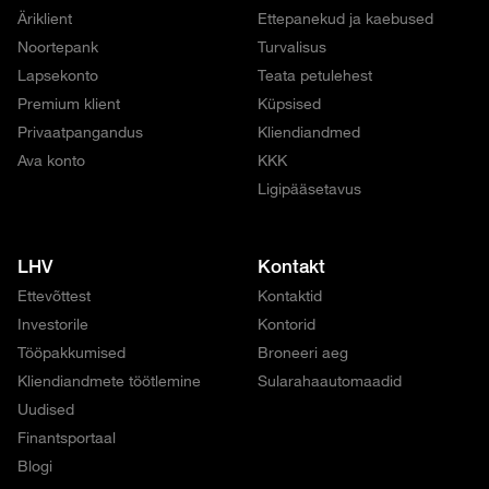
Äriklient
Ettepanekud ja kaebused
Noortepank
Turvalisus
Lapsekonto
Teata petulehest
Premium klient
Küpsised
Privaatpangandus
Kliendiandmed
Ava konto
KKK
Ligipääsetavus
LHV
Kontakt
Ettevõttest
Kontaktid
Investorile
Kontorid
Tööpakkumised
Broneeri aeg
Kliendiandmete töötlemine
Sularahaautomaadid
Uudised
Finantsportaal
Blogi