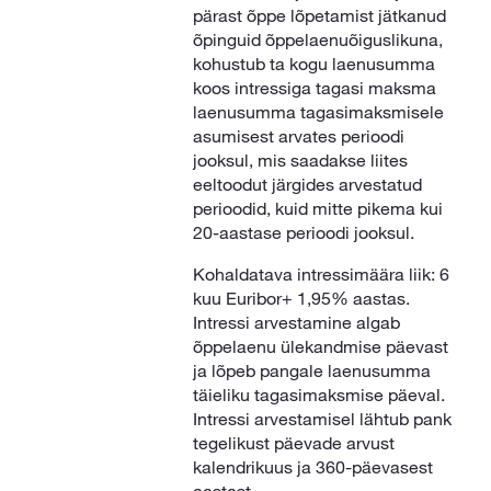
pärast õppe lõpetamist jätkanud
õpinguid õppelaenuõiguslikuna,
kohustub ta kogu laenusumma
koos intressiga tagasi maksma
laenusumma tagasimaksmisele
asumisest arvates perioodi
jooksul, mis saadakse liites
eeltoodut järgides arvestatud
perioodid, kuid mitte pikema kui
20-aastase perioodi jooksul.
Kohaldatava intressimäära liik: 6
kuu Euribor+ 1,95% aastas.
Intressi arvestamine algab
õppelaenu ülekandmise päevast
ja lõpeb pangale laenusumma
täieliku tagasimaksmise päeval.
Intressi arvestamisel lähtub pank
tegelikust päevade arvust
kalendrikuus ja 360-päevasest