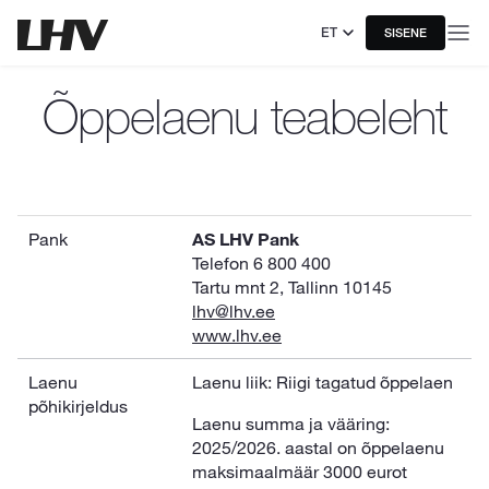
ET
SISENE
Õppelaenu teabeleht
Pank
AS LHV Pank
Telefon 6 800 400
Tartu mnt 2, Tallinn 10145
lhv@lhv.ee
www.lhv.ee
Laenu
Laenu liik: Riigi tagatud õppelaen
põhikirjeldus
Laenu summa ja vääring:
2025/2026. aastal on õppelaenu
maksimaalmäär 3000 eurot