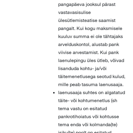
pangapäeva jooksul pärast
vastavasisulise
ülesütlemisteatise saamist
pangalt. Kui kogu maksmisele
kuuluv summa ei ole tähtajaks
arvelduskontol, alustab pank
viivise arvestamist. Kui pank
laenulepingu üles ütleb, võivad
lisanduda kohtu- ja/või
täitemenetlusega seotud kulud,
mille peab tasuma laenusaaja.
laenusaaja suhtes on algatatud
täite- või kohtumenetlus (sh
tema vastu on esitatud
pankrotihoiatus või kohtusse
tema enda või kolmanda(te)
isiku(te) poolt on esitatud