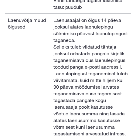
Enne tähtaega tagasimaksmise
tasu: puudub
Laenuvõtja muud
Laenusaajal on õigus 14 päeva
õigused
jooksul alates laenulepingu
sõlmimise päevast laenulepingust
taganeda.
Selleks tuleb viidatud tähtaja
jooksul edastada pangale kirjalik
taganemisavaldus laenulepingus
toodud panga e-posti aadressil.
Laenulepingust taganemisel tuleb
viivitamata, kuid mitte hiljem kui
30 päeva möödumisel arvates
taganemisavalduse tegemisest
tagastada pangale kogu
laenusaaja poolt kasutusse
võetud laenusumma ning tasuda
alates laenusumma kasutusse
võtmisest kuni laenusumma
tagastamiseni arvestatud intress,