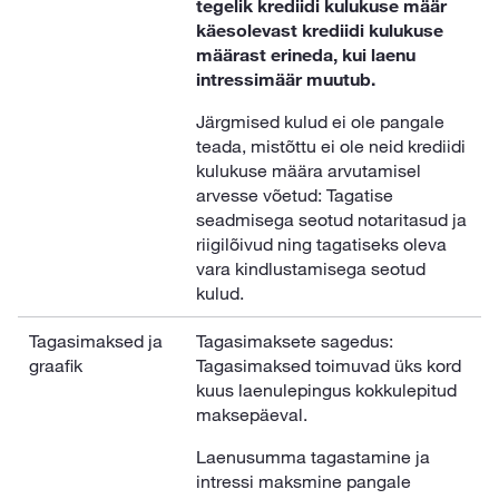
tegelik krediidi kulukuse määr
käesolevast krediidi kulukuse
määrast erineda, kui laenu
intressimäär muutub.
Järgmised kulud ei ole pangale
teada, mistõttu ei ole neid krediidi
kulukuse määra arvutamisel
arvesse võetud: Tagatise
seadmisega seotud notaritasud ja
riigilõivud ning tagatiseks oleva
vara kindlustamisega seotud
kulud.
Tagasimaksed ja
Tagasimaksete sagedus:
graafik
Tagasimaksed toimuvad üks kord
kuus laenulepingus kokkulepitud
maksepäeval.
Laenusumma tagastamine ja
intressi maksmine pangale