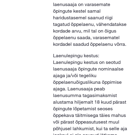
laenusaaja on varasemate
õpingute kestel samal
haridustasemel saanud riigi
tagatud õppelaenu, vähendatakse
kordade arvu, mil tal on õigus
õppelaenu saada, varasematel
kordadel saadud õppelaenu võrra.
Laenulepingu kestus:
Laenulepingu kestus on seotud
laenusaaja õpingute nominaalse
ajaga ja/või tegeliku
õppelaenuõiguslikuna õppimise
ajaga. Laenusaaja peab
laenusumma tagasimaksmist
alustama hiljemalt 18 kuud pärast
õpingute lõpetamist seoses
õppekava täitmisega täies mahus
või pärast õppeasutusest muul
põhjusel lahkumist, kui ta selle aja