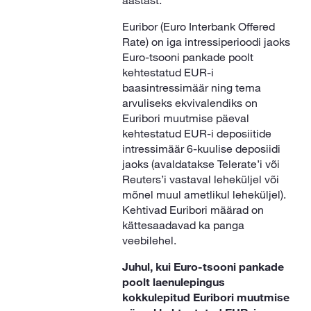
aastast.
Euribor (Euro Interbank Offered
Rate) on iga intressiperioodi jaoks
Euro-tsooni pankade poolt
kehtestatud EUR-i
baasintressimäär ning tema
arvuliseks ekvivalendiks on
Euribori muutmise päeval
kehtestatud EUR-i deposiitide
intressimäär 6-kuulise deposiidi
jaoks (avaldatakse Telerate’i või
Reuters’i vastaval leheküljel või
mõnel muul ametlikul leheküljel).
Kehtivad Euribori määrad on
kättesaadavad ka panga
veebilehel.
Juhul, kui Euro-tsooni pankade
poolt laenulepingus
kokkulepitud Euribori muutmise