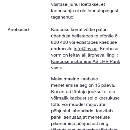
vastasel juhul loetakse, et
laenusaaja ei ole laenulepingust
taganenud.
Kaebused
Kaebuse korral võtke palun
ühendust helistades telefonile 6
800 400 või edastades kaebuse
aadressile
info@lhv.ee
. Kaebuse
vorm on leitav alljärgneval lingil:
Kaebuse esitamine AS LHV Pank
vastu.
Maksimaalne kaebuse
menetlemise aeg on 15 päeva.
Kui antud tähtaja jooksul ei ole
võimalik kaebust selle keerukuse
tõttu või muudel mõjuvatel
põhjustel lahendada, teavitab
pank laenusaajat menetluse
pikenemise põhjustest ning
täiendavast vastamise tähtajast