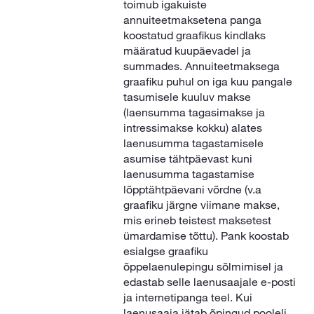
toimub igakuiste
annuiteetmaksetena panga
koostatud graafikus kindlaks
määratud kuupäevadel ja
summades. Annuiteetmaksega
graafiku puhul on iga kuu pangale
tasumisele kuuluv makse
(laensumma tagasimakse ja
intressimakse kokku) alates
laenusumma tagastamisele
asumise tähtpäevast kuni
laenusumma tagastamise
lõpptähtpäevani võrdne (v.a
graafiku järgne viimane makse,
mis erineb teistest maksetest
ümardamise tõttu). Pank koostab
esialgse graafiku
õppelaenulepingu sõlmimisel ja
edastab selle laenusaajale e-posti
ja internetipanga teel. Kui
laenusaaja jätab õpingud pooleli