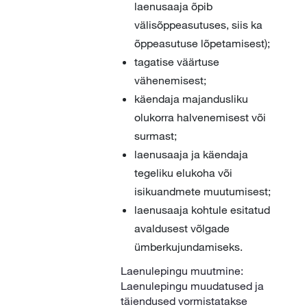
laenusaaja õpib
välisõppeasutuses, siis ka
õppeasutuse lõpetamisest);
tagatise väärtuse
vähenemisest;
käendaja majandusliku
olukorra halvenemisest või
surmast;
laenusaaja ja käendaja
tegeliku elukoha või
isikuandmete muutumisest;
laenusaaja kohtule esitatud
avaldusest võlgade
ümberkujundamiseks.
Laenulepingu muutmine:
Laenulepingu muudatused ja
täiendused vormistatakse