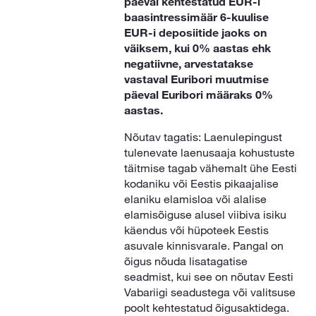
päeval kehtestatud EUR-i
baasintressimäär 6-kuulise
EUR-i deposiitide jaoks on
väiksem, kui 0% aastas ehk
negatiivne, arvestatakse
vastaval Euribori muutmise
päeval Euribori määraks 0%
aastas.
Nõutav tagatis: Laenulepingust
tulenevate laenusaaja kohustuste
täitmise tagab vähemalt ühe Eesti
kodaniku või Eestis pikaajalise
elaniku elamisloa või alalise
elamisõiguse alusel viibiva isiku
käendus või hüpoteek Eestis
asuvale kinnisvarale. Pangal on
õigus nõuda lisatagatise
seadmist, kui see on nõutav Eesti
Vabariigi seadustega või valitsuse
poolt kehtestatud õigusaktidega.