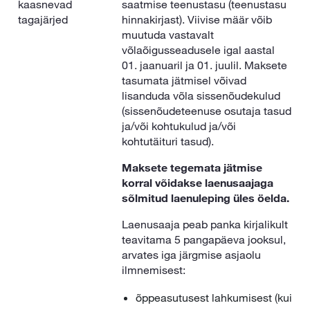
kaasnevad
saatmise teenustasu (teenustasu
tagajärjed
hinnakirjast). Viivise määr võib
muutuda vastavalt
võlaõigusseadusele igal aastal
01. jaanuaril ja 01. juulil. Maksete
tasumata jätmisel võivad
lisanduda võla sissenõudekulud
(sissenõudeteenuse osutaja tasud
ja/või kohtukulud ja/või
kohtutäituri tasud).
Maksete tegemata jätmise
korral võidakse laenusaajaga
sõlmitud laenuleping üles öelda.
Laenusaaja peab panka kirjalikult
teavitama 5 pangapäeva jooksul,
arvates iga järgmise asjaolu
ilmnemisest:
õppeasutusest lahkumisest (kui