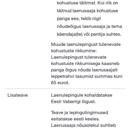
kohustuse täitmist. Kui riik on
täitnud laenusaaja kohustuse
panga ees, tekib riigil
nõudeõigus laenusaaja ja tema
käendaja(te) või pantija suhtes.
Muude laenulepingust tulenevate
kohustuste rikkumine:
Laenulepingust tulenevate
kohustuste rikkumisega kaasneb
panga õigus nõuda laenusaajalt
leppetrahvi tasumist summas kuni
65 eurot.
Lisateave
Laenulepingule kohaldatakse
Eesti Vabariigi õigust.
Teave ja lepingutingimused
esitatakse eesti keeles.
Laenusaaja nõusolekul suhtleb