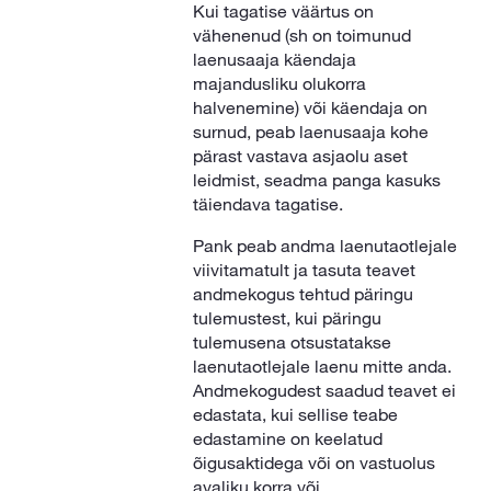
Kui tagatise väärtus on
vähenenud (sh on toimunud
laenusaaja käendaja
majandusliku olukorra
halvenemine) või käendaja on
surnud, peab laenusaaja kohe
pärast vastava asjaolu aset
leidmist, seadma panga kasuks
täiendava tagatise.
Pank peab andma laenutaotlejale
viivitamatult ja tasuta teavet
andmekogus tehtud päringu
tulemustest, kui päringu
tulemusena otsustatakse
laenutaotlejale laenu mitte anda.
Andmekogudest saadud teavet ei
edastata, kui sellise teabe
edastamine on keelatud
õigusaktidega või on vastuolus
avaliku korra või