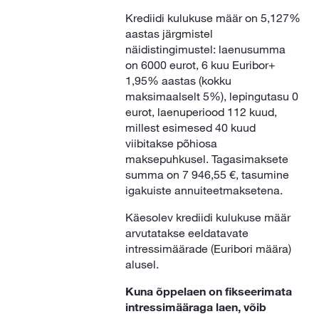
Krediidi kulukuse määr on 5,127%
aastas järgmistel
näidistingimustel: laenusumma
on 6000 eurot, 6 kuu Euribor+
1,95% aastas (kokku
maksimaalselt 5%), lepingutasu 0
eurot, laenuperiood 112 kuud,
millest esimesed 40 kuud
viibitakse põhiosa
maksepuhkusel. Tagasimaksete
summa on 7 946,55 €, tasumine
igakuiste annuiteetmaksetena.
Käesolev krediidi kulukuse määr
arvutatakse eeldatavate
intressimäärade (Euribori määra)
alusel.
Kuna õppelaen on fikseerimata
intressimääraga laen, võib